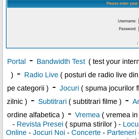
Please enter your
Username:
Password:
I
-
Portal
Bandwidth Test
( test your inte
-
)
Radio Live
( posturi de radio live di
-
pe categorii )
Jocuri
( spuma jocurilor f
-
-
zilnic )
Subtitrari
( subtitrari filme )
An
-
ordine alfabetica )
Vremea
( vremea in
-
Revista Presei
( spuma stirilor ) -
Locu
Online
-
Jocuri Noi
-
Concerte
-
Parteneri