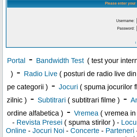
Please enter your
Username:
Password:
I
-
Portal
Bandwidth Test
( test your inte
-
)
Radio Live
( posturi de radio live di
-
pe categorii )
Jocuri
( spuma jocurilor f
-
-
zilnic )
Subtitrari
( subtitrari filme )
An
-
ordine alfabetica )
Vremea
( vremea in
-
Revista Presei
( spuma stirilor ) -
Locu
Online
-
Jocuri Noi
-
Concerte
-
Parteneri