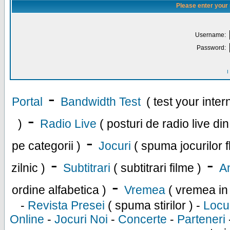
Please enter your
Username:
Password:
I
-
Portal
Bandwidth Test
( test your inte
-
)
Radio Live
( posturi de radio live di
-
pe categorii )
Jocuri
( spuma jocurilor f
-
-
zilnic )
Subtitrari
( subtitrari filme )
An
-
ordine alfabetica )
Vremea
( vremea in
-
Revista Presei
( spuma stirilor ) -
Locu
Online
-
Jocuri Noi
-
Concerte
-
Parteneri