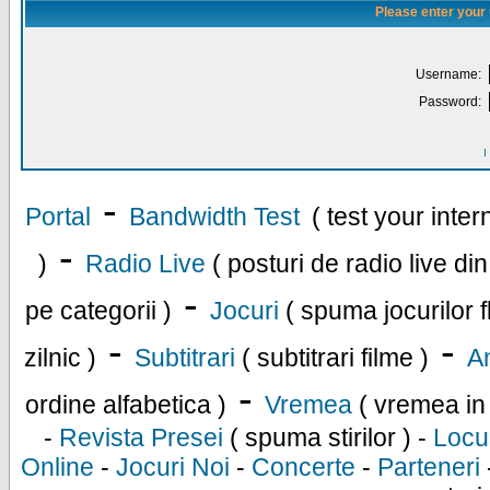
Please enter your
Username:
Password:
I
-
Portal
Bandwidth Test
( test your inte
-
)
Radio Live
( posturi de radio live di
-
pe categorii )
Jocuri
( spuma jocurilor f
-
-
zilnic )
Subtitrari
( subtitrari filme )
An
-
ordine alfabetica )
Vremea
( vremea in
-
Revista Presei
( spuma stirilor ) -
Locu
Online
-
Jocuri Noi
-
Concerte
-
Parteneri