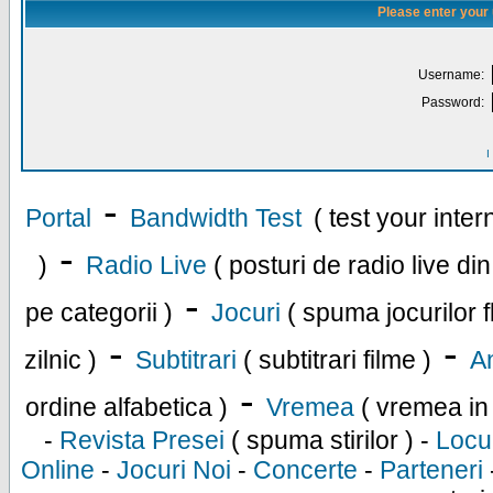
Please enter your
Username:
Password:
I
-
Portal
Bandwidth Test
( test your inte
-
)
Radio Live
( posturi de radio live di
-
pe categorii )
Jocuri
( spuma jocurilor f
-
-
zilnic )
Subtitrari
( subtitrari filme )
An
-
ordine alfabetica )
Vremea
( vremea in
-
Revista Presei
( spuma stirilor ) -
Locu
Online
-
Jocuri Noi
-
Concerte
-
Parteneri