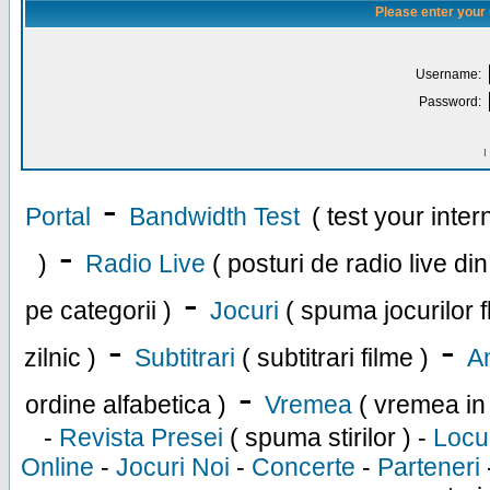
Please enter your
Username:
Password:
I
-
Portal
Bandwidth Test
( test your inte
-
)
Radio Live
( posturi de radio live di
-
pe categorii )
Jocuri
( spuma jocurilor f
-
-
zilnic )
Subtitrari
( subtitrari filme )
An
-
ordine alfabetica )
Vremea
( vremea in
-
Revista Presei
( spuma stirilor ) -
Locu
Online
-
Jocuri Noi
-
Concerte
-
Parteneri