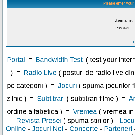
Please enter your
Username:
Password:
I
-
Portal
Bandwidth Test
( test your inte
-
)
Radio Live
( posturi de radio live di
-
pe categorii )
Jocuri
( spuma jocurilor f
-
-
zilnic )
Subtitrari
( subtitrari filme )
An
-
ordine alfabetica )
Vremea
( vremea in
-
Revista Presei
( spuma stirilor ) -
Locu
Online
-
Jocuri Noi
-
Concerte
-
Parteneri