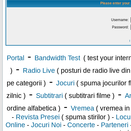
Please enter your
Username:
Password:
I
-
Portal
Bandwidth Test
( test your inte
-
)
Radio Live
( posturi de radio live di
-
pe categorii )
Jocuri
( spuma jocurilor f
-
-
zilnic )
Subtitrari
( subtitrari filme )
An
-
ordine alfabetica )
Vremea
( vremea in
-
Revista Presei
( spuma stirilor ) -
Locu
Online
-
Jocuri Noi
-
Concerte
-
Parteneri