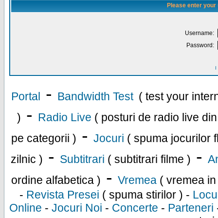
Please enter your
Username:
Password:
I
-
Portal
Bandwidth Test
( test your inte
-
)
Radio Live
( posturi de radio live di
-
pe categorii )
Jocuri
( spuma jocurilor f
-
-
zilnic )
Subtitrari
( subtitrari filme )
An
-
ordine alfabetica )
Vremea
( vremea in
-
Revista Presei
( spuma stirilor ) -
Locu
Online
-
Jocuri Noi
-
Concerte
-
Parteneri