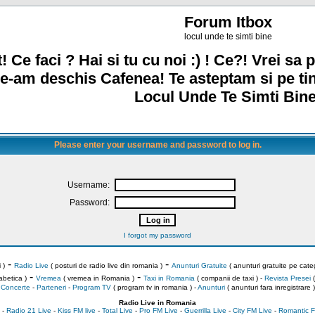
Forum Itbox
locul unde te simti bine
! Ce faci ? Hai si tu cu noi :) ! Ce?! Vrei sa p
e-am deschis Cafenea! Te asteptam si pe ti
Locul Unde Te Simti Bine
Please enter your username and password to log in.
Username:
Password:
I forgot my password
-
-
 )
Radio Live
( posturi de radio live din romania )
Anunturi Gratuite
( anunturi gratuite pe categ
-
-
abetica )
Vremea
( vremea in Romania )
Taxi in Romania
( companii de taxi ) -
Revista Presei
(
Concerte
-
Parteneri
-
Program TV
( program tv in romania )
-
Anunturi
( anunturi fara inregistrare )
Radio Live in Romania
-
Radio 21 Live
-
Kiss FM live
-
Total Live
-
Pro FM Live
-
Guerrilla Live
-
City FM Live
-
Romantic F