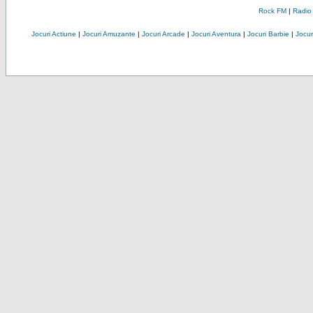
Rock FM
|
Radio
Jocuri Actiune
|
Jocuri Amuzante
|
Jocuri Arcade
|
Jocuri Aventura
|
Jocuri Barbie
|
Jocuri