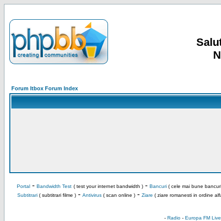
Salut
N
Forum Itbox Forum Index
-
-
Portal
Bandwidth Test
( test your internet bandwidth )
Bancuri
( cele mai bune bancuri
-
-
Subtitrari
( subtitrari filme )
Antivirus
( scan online )
Ziare
( ziare romanesti in ordine alf
-
Radio
-
Europa FM Live