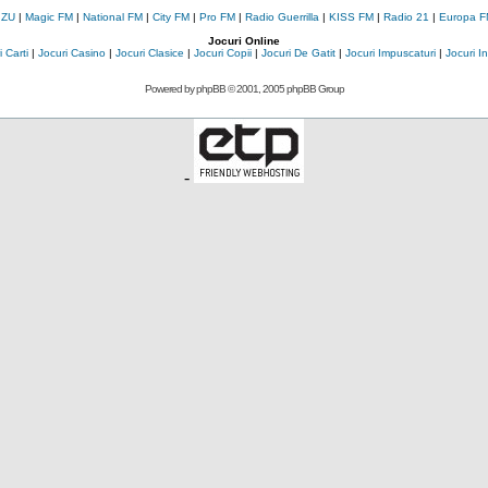
 ZU
|
Magic FM
|
National FM
|
City FM
|
Pro FM
|
Radio Guerrilla
|
KISS FM
|
Radio 21
|
Europa F
Jocuri Online
 Carti
|
Jocuri Casino
|
Jocuri Clasice
|
Jocuri Copii
|
Jocuri De Gatit
|
Jocuri Impuscaturi
|
Jocuri 
Powered by
phpBB
© 2001, 2005 phpBB Group
-