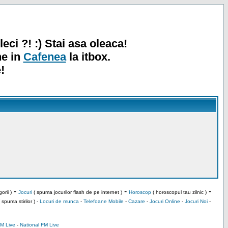
leci ?! :) Stai asa oleaca!
ne in
Cafenea
la itbox.
!
-
-
-
orii )
Jocuri
( spuma jocurilor flash de pe internet )
Horoscop
( horoscopul tau zilnic )
 spuma stirilor ) -
Locuri de munca
-
Telefoane Mobile
-
Cazare
-
Jocuri Online
-
Jocuri Noi
-
M Live
-
National FM Live