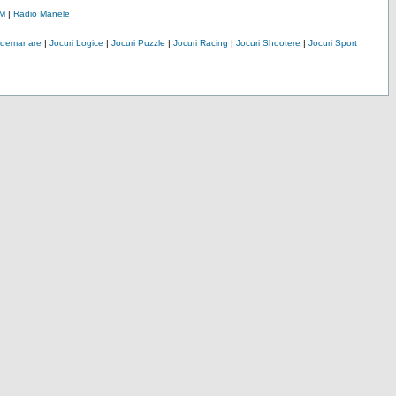
M
|
Radio Manele
Indemanare
|
Jocuri Logice
|
Jocuri Puzzle
|
Jocuri Racing
|
Jocuri Shootere
|
Jocuri Sport