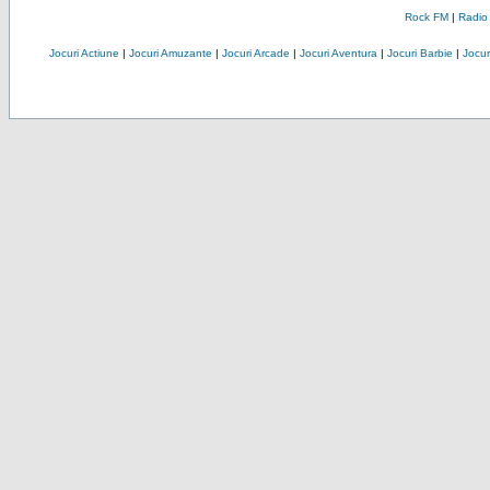
Rock FM
|
Radio
Jocuri Actiune
|
Jocuri Amuzante
|
Jocuri Arcade
|
Jocuri Aventura
|
Jocuri Barbie
|
Jocuri