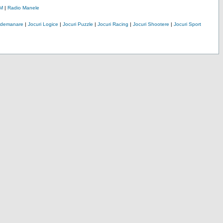
M
|
Radio Manele
Indemanare
|
Jocuri Logice
|
Jocuri Puzzle
|
Jocuri Racing
|
Jocuri Shootere
|
Jocuri Sport