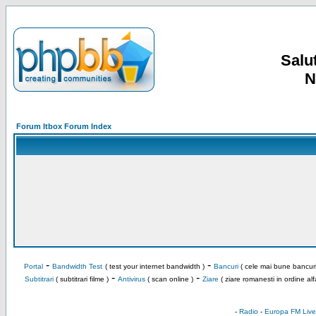
Salut
N
Forum Itbox Forum Index
-
-
Portal
Bandwidth Test
( test your internet bandwidth )
Bancuri
( cele mai bune bancuri
-
-
Subtitrari
( subtitrari filme )
Antivirus
( scan online )
Ziare
( ziare romanesti in ordine alf
-
Radio
-
Europa FM Live