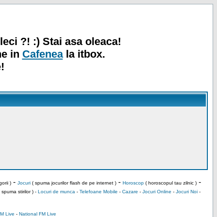
leci ?! :) Stai asa oleaca!
ne in
Cafenea
la itbox.
!
-
-
-
orii )
Jocuri
( spuma jocurilor flash de pe internet )
Horoscop
( horoscopul tau zilnic )
 spuma stirilor ) -
Locuri de munca
-
Telefoane Mobile
-
Cazare
-
Jocuri Online
-
Jocuri Noi
-
M Live
-
National FM Live