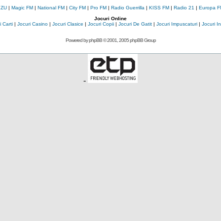
 ZU
|
Magic FM
|
National FM
|
City FM
|
Pro FM
|
Radio Guerrilla
|
KISS FM
|
Radio 21
|
Europa F
Jocuri Online
 Carti
|
Jocuri Casino
|
Jocuri Clasice
|
Jocuri Copii
|
Jocuri De Gatit
|
Jocuri Impuscaturi
|
Jocuri 
Powered by
phpBB
© 2001, 2005 phpBB Group
-