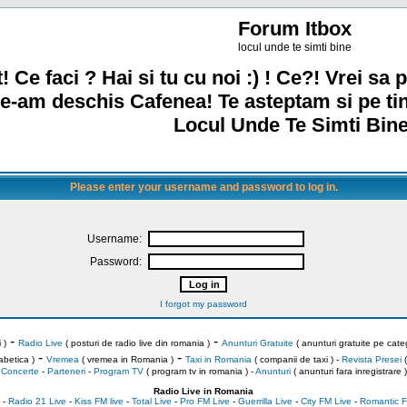
Forum Itbox
locul unde te simti bine
! Ce faci ? Hai si tu cu noi :) ! Ce?! Vrei sa p
e-am deschis Cafenea! Te asteptam si pe ti
Locul Unde Te Simti Bine
Please enter your username and password to log in.
Username:
Password:
I forgot my password
-
-
 )
Radio Live
( posturi de radio live din romania )
Anunturi Gratuite
( anunturi gratuite pe categ
-
-
abetica )
Vremea
( vremea in Romania )
Taxi in Romania
( companii de taxi ) -
Revista Presei
(
Concerte
-
Parteneri
-
Program TV
( program tv in romania )
-
Anunturi
( anunturi fara inregistrare )
Radio Live in Romania
-
Radio 21 Live
-
Kiss FM live
-
Total Live
-
Pro FM Live
-
Guerrilla Live
-
City FM Live
-
Romantic F