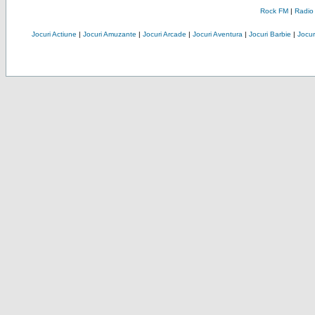
Rock FM
|
Radio
Jocuri Actiune
|
Jocuri Amuzante
|
Jocuri Arcade
|
Jocuri Aventura
|
Jocuri Barbie
|
Jocuri