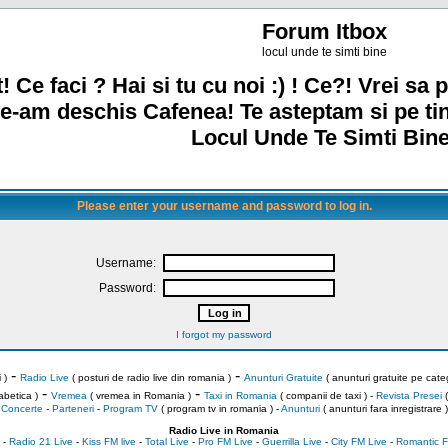
Forum Itbox
locul unde te simti bine
! Ce faci ? Hai si tu cu noi :) ! Ce?! Vrei sa p
e-am deschis Cafenea! Te asteptam si pe ti
Locul Unde Te Simti Bine
Please enter your username and password to log in.
Username:
Password:
I forgot my password
-
-
 )
Radio Live
( posturi de radio live din romania )
Anunturi Gratuite
( anunturi gratuite pe categ
-
-
abetica )
Vremea
( vremea in Romania )
Taxi in Romania
( companii de taxi ) -
Revista Presei
(
Concerte
-
Parteneri
-
Program TV
( program tv in romania )
-
Anunturi
( anunturi fara inregistrare )
Radio Live in Romania
-
Radio 21 Live
-
Kiss FM live
-
Total Live
-
Pro FM Live
-
Guerrilla Live
-
City FM Live
-
Romantic F