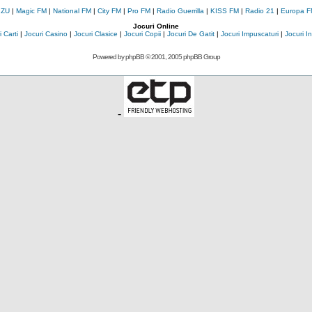
 ZU
|
Magic FM
|
National FM
|
City FM
|
Pro FM
|
Radio Guerrilla
|
KISS FM
|
Radio 21
|
Europa F
Jocuri Online
 Carti
|
Jocuri Casino
|
Jocuri Clasice
|
Jocuri Copii
|
Jocuri De Gatit
|
Jocuri Impuscaturi
|
Jocuri 
Powered by
phpBB
© 2001, 2005 phpBB Group
-