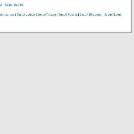
M
|
Radio Manele
Indemanare
|
Jocuri Logice
|
Jocuri Puzzle
|
Jocuri Racing
|
Jocuri Shootere
|
Jocuri Sport