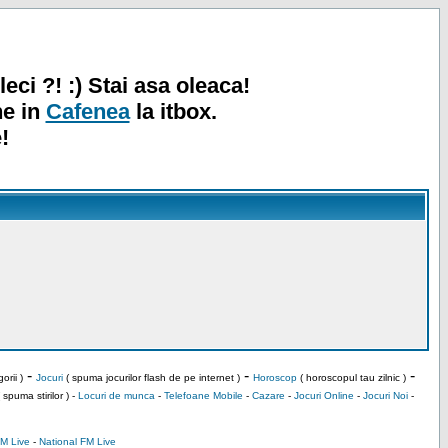
leci ?! :) Stai asa oleaca!
ne in
Cafenea
la itbox.
!
-
-
-
orii )
Jocuri
( spuma jocurilor flash de pe internet )
Horoscop
( horoscopul tau zilnic )
 spuma stirilor ) -
Locuri de munca
-
Telefoane Mobile
-
Cazare
-
Jocuri Online
-
Jocuri Noi
-
M Live
-
National FM Live