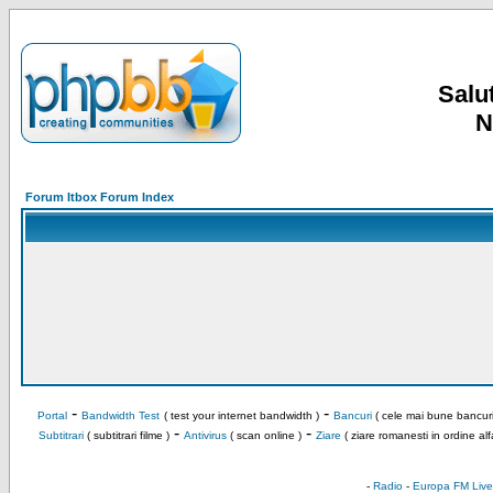
Salut
N
Forum Itbox Forum Index
-
-
Portal
Bandwidth Test
( test your internet bandwidth )
Bancuri
( cele mai bune bancuri
-
-
Subtitrari
( subtitrari filme )
Antivirus
( scan online )
Ziare
( ziare romanesti in ordine alf
-
Radio
-
Europa FM Live