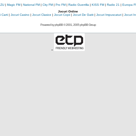
 ZU
|
Magic FM
|
National FM
|
City FM
|
Pro FM
|
Radio Guerrilla
|
KISS FM
|
Radio 21
|
Europa F
Jocuri Online
 Carti
|
Jocuri Casino
|
Jocuri Clasice
|
Jocuri Copii
|
Jocuri De Gatit
|
Jocuri Impuscaturi
|
Jocuri 
Powered by
phpBB
© 2001, 2005 phpBB Group
-