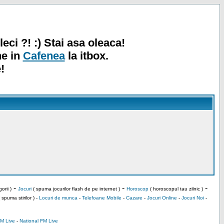
leci ?! :) Stai asa oleaca!
ne in
Cafenea
la itbox.
!
-
-
-
orii )
Jocuri
( spuma jocurilor flash de pe internet )
Horoscop
( horoscopul tau zilnic )
 spuma stirilor ) -
Locuri de munca
-
Telefoane Mobile
-
Cazare
-
Jocuri Online
-
Jocuri Noi
-
M Live
-
National FM Live