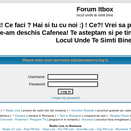
Forum Itbox
locul unde te simti bine
! Ce faci ? Hai si tu cu noi :) ! Ce?! Vrei sa p
e-am deschis Cafenea! Te asteptam si pe ti
Locul Unde Te Simti Bine
Please enter your username and password to log in.
Username:
Password:
I forgot my password
-
-
 )
Radio Live
( posturi de radio live din romania )
Anunturi Gratuite
( anunturi gratuite pe categ
-
-
abetica )
Vremea
( vremea in Romania )
Taxi in Romania
( companii de taxi ) -
Revista Presei
(
Concerte
-
Parteneri
-
Program TV
( program tv in romania )
-
Anunturi
( anunturi fara inregistrare )
Radio Live in Romania
-
Radio 21 Live
-
Kiss FM live
-
Total Live
-
Pro FM Live
-
Guerrilla Live
-
City FM Live
-
Romantic F