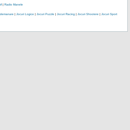
M
|
Radio Manele
Indemanare
|
Jocuri Logice
|
Jocuri Puzzle
|
Jocuri Racing
|
Jocuri Shootere
|
Jocuri Sport