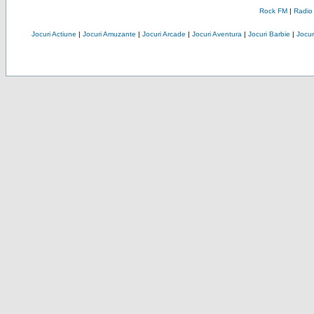
Rock FM
|
Radio
Jocuri Actiune
|
Jocuri Amuzante
|
Jocuri Arcade
|
Jocuri Aventura
|
Jocuri Barbie
|
Jocuri