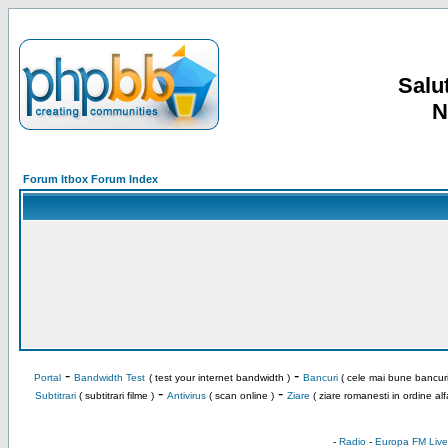
Salut
N
Forum Itbox Forum Index
-
-
Portal
Bandwidth Test
( test your internet bandwidth )
Bancuri
( cele mai bune bancuri
-
-
Subtitrari
( subtitrari filme )
Antivirus
( scan online )
Ziare
( ziare romanesti in ordine alf
-
Radio
-
Europa FM Live