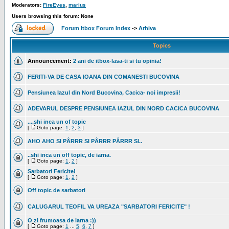
Moderators:
FireEyes
,
marius
Users browsing this forum: None
Forum Itbox Forum Index
->
Arhiva
Topics
Announcement:
2 ani de itbox-lasa-ti si tu opinia!
FERITI-VA DE CASA IOANA DIN COMANESTI BUCOVINA
Pensiunea Iazul din Nord Bucovina, Cacica- noi impresii!
ADEVARUL DESPRE PENSIUNEA IAZUL DIN NORD CACICA BUCOVINA
....shi inca un of topic
[
Goto page:
1
,
2
,
3
]
AHO AHO SI PÂRRR SI PÂRRR PÂRRR SI..
..shi inca un off topic, de iarna.
[
Goto page:
1
,
2
]
Sarbatori Fericite!
[
Goto page:
1
,
2
]
Off topic de sarbatori
CALUGARUL TEOFIL VA UREAZA "SARBATORI FERICITE" !
O zi frumoasa de iarna :))
[
Goto page:
1
...
5
,
6
,
7
]