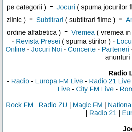
-
pe categorii )
Jocuri
( spuma jocurilor f
-
-
zilnic )
Subtitrari
( subtitrari filme )
An
-
ordine alfabetica )
Vremea
( vremea in
-
Revista Presei
( spuma stirilor ) -
Locu
Online
-
Jocuri Noi
-
Concerte
-
Parteneri
anunturi 
Radio 
-
Radio
-
Europa FM Live
-
Radio 21 Live
Live
-
City FM Live
-
Rom
Rock FM
|
Radio ZU
|
Magic FM
|
Nationa
|
Radio 21
|
Eu
Jo