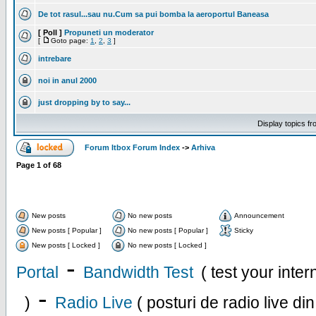
De tot rasul...sau nu.Cum sa pui bomba la aeroportul Baneasa
[ Poll ]
Propuneti un moderator
[
Goto page:
1
,
2
,
3
]
intrebare
noi in anul 2000
just dropping by to say...
Display topics f
Forum Itbox Forum Index
->
Arhiva
Page
1
of
68
New posts
No new posts
Announcement
New posts [ Popular ]
No new posts [ Popular ]
Sticky
New posts [ Locked ]
No new posts [ Locked ]
-
Portal
Bandwidth Test
( test your inte
-
)
Radio Live
( posturi de radio live di