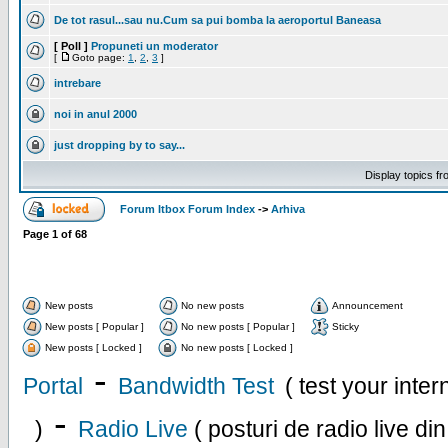
De tot rasul...sau nu.Cum sa pui bomba la aeroportul Baneasa
[ Poll ]
Propuneti un moderator
[
Goto page:
1
,
2
,
3
]
intrebare
noi in anul 2000
just dropping by to say...
Display topics f
Forum Itbox Forum Index
->
Arhiva
Page
1
of
68
New posts
No new posts
Announcement
New posts [ Popular ]
No new posts [ Popular ]
Sticky
New posts [ Locked ]
No new posts [ Locked ]
-
Portal
Bandwidth Test
( test your inte
-
)
Radio Live
( posturi de radio live di