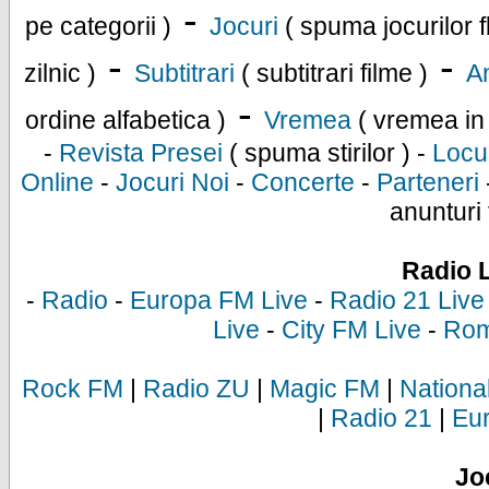
-
pe categorii )
Jocuri
( spuma jocurilor f
-
-
zilnic )
Subtitrari
( subtitrari filme )
An
-
ordine alfabetica )
Vremea
( vremea in
-
Revista Presei
( spuma stirilor ) -
Locu
Online
-
Jocuri Noi
-
Concerte
-
Parteneri
anunturi 
Radio 
-
Radio
-
Europa FM Live
-
Radio 21 Live
Live
-
City FM Live
-
Rom
Rock FM
|
Radio ZU
|
Magic FM
|
Nationa
|
Radio 21
|
Eu
Jo