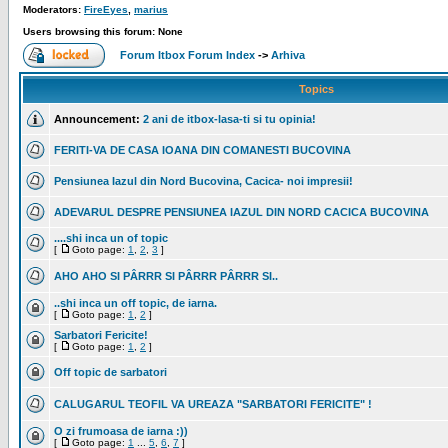
Moderators:
FireEyes
,
marius
Users browsing this forum: None
Forum Itbox Forum Index
->
Arhiva
Topics
Announcement:
2 ani de itbox-lasa-ti si tu opinia!
FERITI-VA DE CASA IOANA DIN COMANESTI BUCOVINA
Pensiunea Iazul din Nord Bucovina, Cacica- noi impresii!
ADEVARUL DESPRE PENSIUNEA IAZUL DIN NORD CACICA BUCOVINA
....shi inca un of topic
[
Goto page:
1
,
2
,
3
]
AHO AHO SI PÂRRR SI PÂRRR PÂRRR SI..
..shi inca un off topic, de iarna.
[
Goto page:
1
,
2
]
Sarbatori Fericite!
[
Goto page:
1
,
2
]
Off topic de sarbatori
CALUGARUL TEOFIL VA UREAZA "SARBATORI FERICITE" !
O zi frumoasa de iarna :))
[
Goto page:
1
...
5
,
6
,
7
]