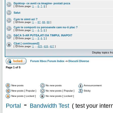
Desktop- ce aveti ca imagine- postati poza
[
Goto page:
1
...
6
,
7
,
8
]
Salut
Cum te simti azi ?
[
Goto page:
1
...
87
,
88
,
89
]
Cum te comporti cu persoanele care nu-ti plac ?
[
Goto page:
1
...
4
,
5
,
6
]
DACA S-AR PUTEA,ATI DA TIMPUL INAPOI?
[
Goto page:
1
...
3
,
4
,
5
]
Chat [ continuare2]
[
Goto page:
1
...
425
,
426
,
427
]
Display topics f
Forum Itbox Forum Index
->
Discutii Diverse
Page
1
of
5
New posts
No new posts
Announcement
New posts [ Popular ]
No new posts [ Popular ]
Sticky
New posts [ Locked ]
No new posts [ Locked ]
-
Portal
Bandwidth Test
( test your inte