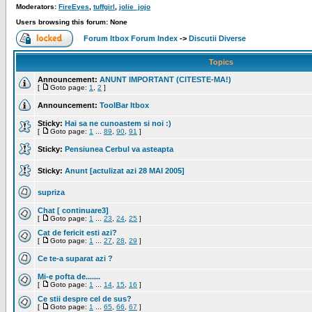
Moderators:
FireEyes
,
tuffgirl
,
jolie_jojo
Users browsing this forum: None
Forum Itbox Forum Index
->
Discutii Diverse
Topics
Announcement:
ANUNT IMPORTANT (CITESTE-MA!)
[
Goto page:
1
,
2
]
Announcement:
ToolBar Itbox
Sticky:
Hai sa ne cunoastem si noi :)
[
Goto page:
1
...
89
,
90
,
91
]
Sticky:
Pensiunea Cerbul va asteapta
Sticky:
Anunt [actulizat azi 28 MAI 2005]
supriza
Chat [ continuare3]
[
Goto page:
1
...
23
,
24
,
25
]
Cat de fericit esti azi?
[
Goto page:
1
...
27
,
28
,
29
]
Ce te-a suparat azi ?
Mi-e pofta de.......
[
Goto page:
1
...
14
,
15
,
16
]
Ce stii despre cel de sus?
[
Goto page:
1
...
65
,
66
,
67
]