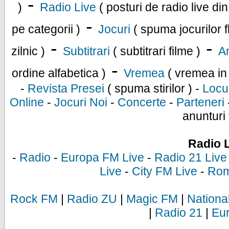
-
)
Radio Live
( posturi de radio live di
-
pe categorii )
Jocuri
( spuma jocurilor f
-
-
zilnic )
Subtitrari
( subtitrari filme )
An
-
ordine alfabetica )
Vremea
( vremea in
-
Revista Presei
( spuma stirilor ) -
Locu
Online
-
Jocuri Noi
-
Concerte
-
Parteneri
anunturi 
Radio 
-
Radio
-
Europa FM Live
-
Radio 21 Live
Live
-
City FM Live
-
Rom
Rock FM
|
Radio ZU
|
Magic FM
|
Nationa
|
Radio 21
|
Eu