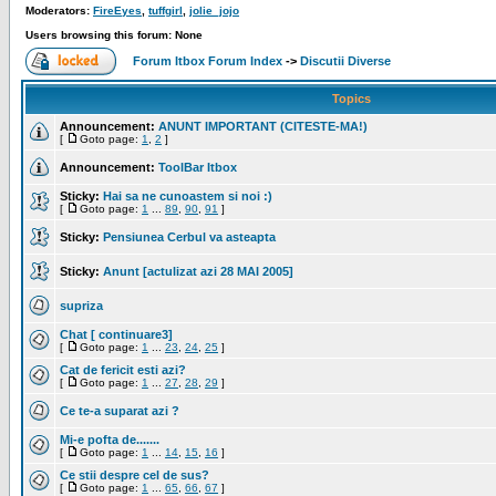
Moderators:
FireEyes
,
tuffgirl
,
jolie_jojo
Users browsing this forum: None
Forum Itbox Forum Index
->
Discutii Diverse
Topics
Announcement:
ANUNT IMPORTANT (CITESTE-MA!)
[
Goto page:
1
,
2
]
Announcement:
ToolBar Itbox
Sticky:
Hai sa ne cunoastem si noi :)
[
Goto page:
1
...
89
,
90
,
91
]
Sticky:
Pensiunea Cerbul va asteapta
Sticky:
Anunt [actulizat azi 28 MAI 2005]
supriza
Chat [ continuare3]
[
Goto page:
1
...
23
,
24
,
25
]
Cat de fericit esti azi?
[
Goto page:
1
...
27
,
28
,
29
]
Ce te-a suparat azi ?
Mi-e pofta de.......
[
Goto page:
1
...
14
,
15
,
16
]
Ce stii despre cel de sus?
[
Goto page:
1
...
65
,
66
,
67
]