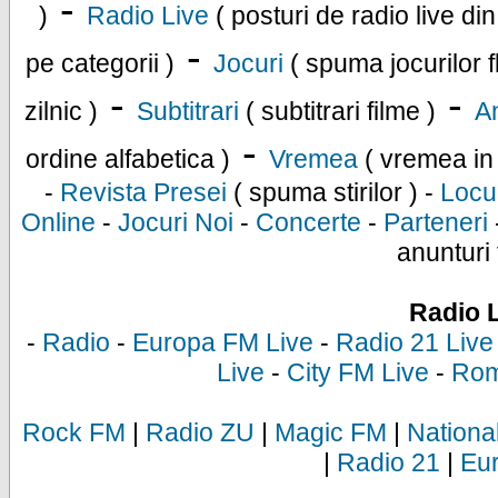
-
)
Radio Live
( posturi de radio live di
-
pe categorii )
Jocuri
( spuma jocurilor f
-
-
zilnic )
Subtitrari
( subtitrari filme )
An
-
ordine alfabetica )
Vremea
( vremea in
-
Revista Presei
( spuma stirilor ) -
Locu
Online
-
Jocuri Noi
-
Concerte
-
Parteneri
anunturi 
Radio 
-
Radio
-
Europa FM Live
-
Radio 21 Live
Live
-
City FM Live
-
Rom
Rock FM
|
Radio ZU
|
Magic FM
|
Nationa
|
Radio 21
|
Eu