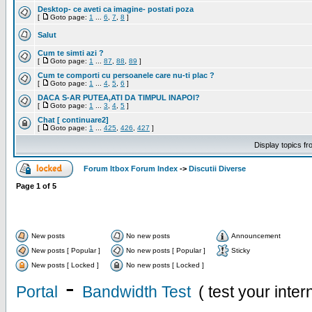
Desktop- ce aveti ca imagine- postati poza
[
Goto page:
1
...
6
,
7
,
8
]
Salut
Cum te simti azi ?
[
Goto page:
1
...
87
,
88
,
89
]
Cum te comporti cu persoanele care nu-ti plac ?
[
Goto page:
1
...
4
,
5
,
6
]
DACA S-AR PUTEA,ATI DA TIMPUL INAPOI?
[
Goto page:
1
...
3
,
4
,
5
]
Chat [ continuare2]
[
Goto page:
1
...
425
,
426
,
427
]
Display topics f
Forum Itbox Forum Index
->
Discutii Diverse
Page
1
of
5
New posts
No new posts
Announcement
New posts [ Popular ]
No new posts [ Popular ]
Sticky
New posts [ Locked ]
No new posts [ Locked ]
-
Portal
Bandwidth Test
( test your inte