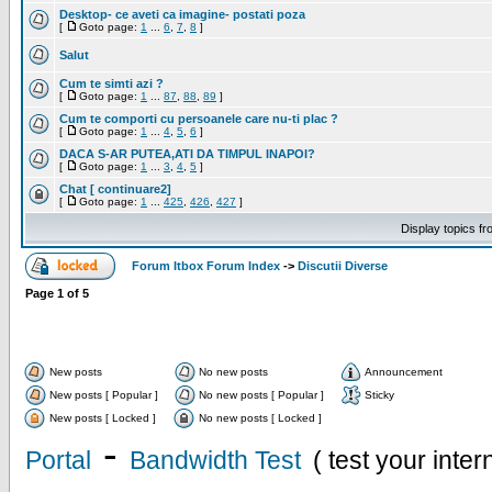
Desktop- ce aveti ca imagine- postati poza
[
Goto page:
1
...
6
,
7
,
8
]
Salut
Cum te simti azi ?
[
Goto page:
1
...
87
,
88
,
89
]
Cum te comporti cu persoanele care nu-ti plac ?
[
Goto page:
1
...
4
,
5
,
6
]
DACA S-AR PUTEA,ATI DA TIMPUL INAPOI?
[
Goto page:
1
...
3
,
4
,
5
]
Chat [ continuare2]
[
Goto page:
1
...
425
,
426
,
427
]
Display topics f
Forum Itbox Forum Index
->
Discutii Diverse
Page
1
of
5
New posts
No new posts
Announcement
New posts [ Popular ]
No new posts [ Popular ]
Sticky
New posts [ Locked ]
No new posts [ Locked ]
-
Portal
Bandwidth Test
( test your inte