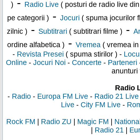
-
)
Radio Live
( posturi de radio live di
-
pe categorii )
Jocuri
( spuma jocurilor f
-
-
zilnic )
Subtitrari
( subtitrari filme )
An
-
ordine alfabetica )
Vremea
( vremea in
-
Revista Presei
( spuma stirilor ) -
Locu
Online
-
Jocuri Noi
-
Concerte
-
Parteneri
anunturi 
Radio 
-
Radio
-
Europa FM Live
-
Radio 21 Live
Live
-
City FM Live
-
Rom
Rock FM
|
Radio ZU
|
Magic FM
|
Nationa
|
Radio 21
|
Eu