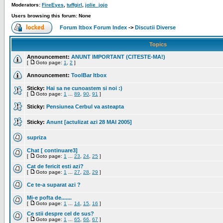
Moderators:
FireEyes
,
tuffgirl
,
jolie_jojo
Users browsing this forum: None
Forum Itbox Forum Index
->
Discutii Diverse
Topics
Announcement:
ANUNT IMPORTANT (CITESTE-MA!)
[
Goto page:
1
,
2
]
Announcement:
ToolBar Itbox
Sticky:
Hai sa ne cunoastem si noi :)
[
Goto page:
1
...
89
,
90
,
91
]
Sticky:
Pensiunea Cerbul va asteapta
Sticky:
Anunt [actulizat azi 28 MAI 2005]
supriza
Chat [ continuare3]
[
Goto page:
1
...
23
,
24
,
25
]
Cat de fericit esti azi?
[
Goto page:
1
...
27
,
28
,
29
]
Ce te-a suparat azi ?
Mi-e pofta de.......
[
Goto page:
1
...
14
,
15
,
16
]
Ce stii despre cel de sus?
[
Goto page:
1
...
65
,
66
,
67
]