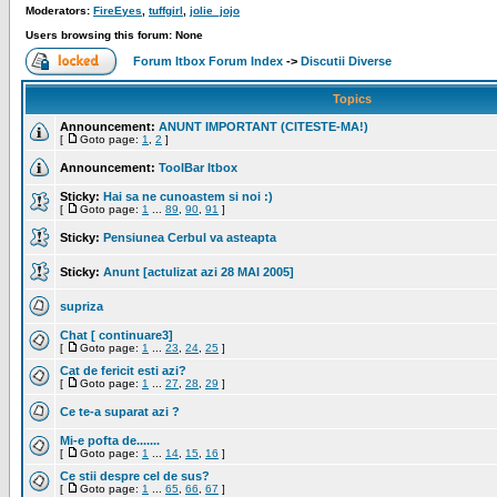
Moderators:
FireEyes
,
tuffgirl
,
jolie_jojo
Users browsing this forum: None
Forum Itbox Forum Index
->
Discutii Diverse
Topics
Announcement:
ANUNT IMPORTANT (CITESTE-MA!)
[
Goto page:
1
,
2
]
Announcement:
ToolBar Itbox
Sticky:
Hai sa ne cunoastem si noi :)
[
Goto page:
1
...
89
,
90
,
91
]
Sticky:
Pensiunea Cerbul va asteapta
Sticky:
Anunt [actulizat azi 28 MAI 2005]
supriza
Chat [ continuare3]
[
Goto page:
1
...
23
,
24
,
25
]
Cat de fericit esti azi?
[
Goto page:
1
...
27
,
28
,
29
]
Ce te-a suparat azi ?
Mi-e pofta de.......
[
Goto page:
1
...
14
,
15
,
16
]
Ce stii despre cel de sus?
[
Goto page:
1
...
65
,
66
,
67
]