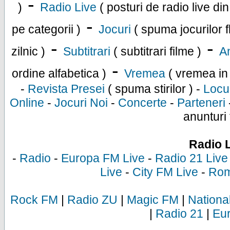
-
)
Radio Live
( posturi de radio live di
-
pe categorii )
Jocuri
( spuma jocurilor f
-
-
zilnic )
Subtitrari
( subtitrari filme )
An
-
ordine alfabetica )
Vremea
( vremea in
-
Revista Presei
( spuma stirilor ) -
Locu
Online
-
Jocuri Noi
-
Concerte
-
Parteneri
anunturi 
Radio 
-
Radio
-
Europa FM Live
-
Radio 21 Live
Live
-
City FM Live
-
Rom
Rock FM
|
Radio ZU
|
Magic FM
|
Nationa
|
Radio 21
|
Eu