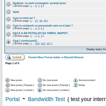
Desktop- ce aveti ca imagine- postati poza
[
Goto page:
1
...
6
,
7
,
8
]
Salut
Cum te simti azi ?
[
Goto page:
1
...
87
,
88
,
89
]
Cum te comporti cu persoanele care nu-ti plac ?
[
Goto page:
1
...
4
,
5
,
6
]
DACA S-AR PUTEA,ATI DA TIMPUL INAPOI?
[
Goto page:
1
...
3
,
4
,
5
]
Chat [ continuare2]
[
Goto page:
1
...
425
,
426
,
427
]
Display topics f
Forum Itbox Forum Index
->
Discutii Diverse
Page
1
of
5
New posts
No new posts
Announcement
New posts [ Popular ]
No new posts [ Popular ]
Sticky
New posts [ Locked ]
No new posts [ Locked ]
-
Portal
Bandwidth Test
( test your inte