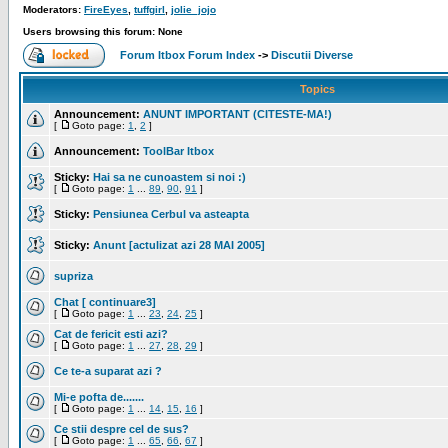
Moderators:
FireEyes
,
tuffgirl
,
jolie_jojo
Users browsing this forum: None
Forum Itbox Forum Index
->
Discutii Diverse
Topics
Announcement:
ANUNT IMPORTANT (CITESTE-MA!)
[
Goto page:
1
,
2
]
Announcement:
ToolBar Itbox
Sticky:
Hai sa ne cunoastem si noi :)
[
Goto page:
1
...
89
,
90
,
91
]
Sticky:
Pensiunea Cerbul va asteapta
Sticky:
Anunt [actulizat azi 28 MAI 2005]
supriza
Chat [ continuare3]
[
Goto page:
1
...
23
,
24
,
25
]
Cat de fericit esti azi?
[
Goto page:
1
...
27
,
28
,
29
]
Ce te-a suparat azi ?
Mi-e pofta de.......
[
Goto page:
1
...
14
,
15
,
16
]
Ce stii despre cel de sus?
[
Goto page:
1
...
65
,
66
,
67
]