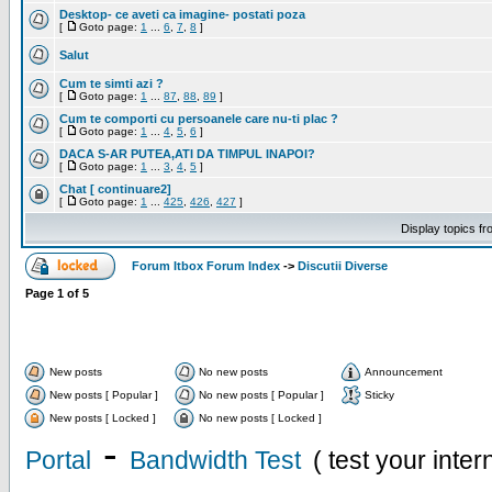
Desktop- ce aveti ca imagine- postati poza
[
Goto page:
1
...
6
,
7
,
8
]
Salut
Cum te simti azi ?
[
Goto page:
1
...
87
,
88
,
89
]
Cum te comporti cu persoanele care nu-ti plac ?
[
Goto page:
1
...
4
,
5
,
6
]
DACA S-AR PUTEA,ATI DA TIMPUL INAPOI?
[
Goto page:
1
...
3
,
4
,
5
]
Chat [ continuare2]
[
Goto page:
1
...
425
,
426
,
427
]
Display topics f
Forum Itbox Forum Index
->
Discutii Diverse
Page
1
of
5
New posts
No new posts
Announcement
New posts [ Popular ]
No new posts [ Popular ]
Sticky
New posts [ Locked ]
No new posts [ Locked ]
-
Portal
Bandwidth Test
( test your inte