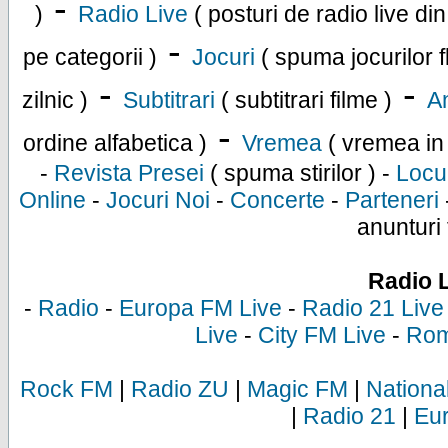
-
)
Radio Live
( posturi de radio live di
-
pe categorii )
Jocuri
( spuma jocurilor f
-
-
zilnic )
Subtitrari
( subtitrari filme )
An
-
ordine alfabetica )
Vremea
( vremea in
-
Revista Presei
( spuma stirilor ) -
Locu
Online
-
Jocuri Noi
-
Concerte
-
Parteneri
anunturi 
Radio 
-
Radio
-
Europa FM Live
-
Radio 21 Live
Live
-
City FM Live
-
Rom
Rock FM
|
Radio ZU
|
Magic FM
|
Nationa
|
Radio 21
|
Eu