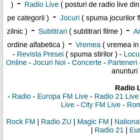
-
)
Radio Live
( posturi de radio live di
-
pe categorii )
Jocuri
( spuma jocurilor f
-
-
zilnic )
Subtitrari
( subtitrari filme )
An
-
ordine alfabetica )
Vremea
( vremea in
-
Revista Presei
( spuma stirilor ) -
Locu
Online
-
Jocuri Noi
-
Concerte
-
Parteneri
anunturi 
Radio 
-
Radio
-
Europa FM Live
-
Radio 21 Live
Live
-
City FM Live
-
Rom
Rock FM
|
Radio ZU
|
Magic FM
|
Nationa
|
Radio 21
|
Eu