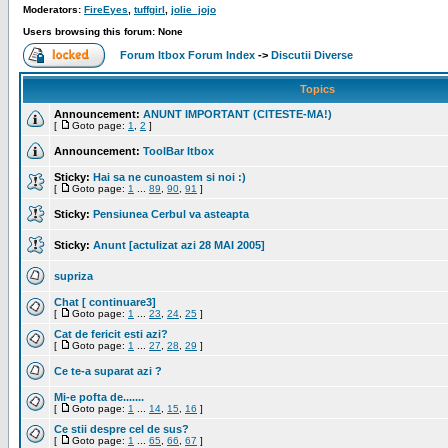
Moderators:
FireEyes
,
tuffgirl
,
jolie_jojo
Users browsing this forum: None
Forum Itbox Forum Index
->
Discutii Diverse
Topics
Announcement:
ANUNT IMPORTANT (CITESTE-MA!)
[
Goto page:
1
,
2
]
Announcement:
ToolBar Itbox
Sticky:
Hai sa ne cunoastem si noi :)
[
Goto page:
1
...
89
,
90
,
91
]
Sticky:
Pensiunea Cerbul va asteapta
Sticky:
Anunt [actulizat azi 28 MAI 2005]
supriza
Chat [ continuare3]
[
Goto page:
1
...
23
,
24
,
25
]
Cat de fericit esti azi?
[
Goto page:
1
...
27
,
28
,
29
]
Ce te-a suparat azi ?
Mi-e pofta de.......
[
Goto page:
1
...
14
,
15
,
16
]
Ce stii despre cel de sus?
[
Goto page:
1
...
65
,
66
,
67
]