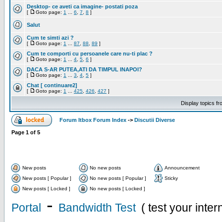
Desktop- ce aveti ca imagine- postati poza
[
Goto page:
1
...
6
,
7
,
8
]
Salut
Cum te simti azi ?
[
Goto page:
1
...
87
,
88
,
89
]
Cum te comporti cu persoanele care nu-ti plac ?
[
Goto page:
1
...
4
,
5
,
6
]
DACA S-AR PUTEA,ATI DA TIMPUL INAPOI?
[
Goto page:
1
...
3
,
4
,
5
]
Chat [ continuare2]
[
Goto page:
1
...
425
,
426
,
427
]
Display topics f
Forum Itbox Forum Index
->
Discutii Diverse
Page
1
of
5
New posts
No new posts
Announcement
New posts [ Popular ]
No new posts [ Popular ]
Sticky
New posts [ Locked ]
No new posts [ Locked ]
-
Portal
Bandwidth Test
( test your inte