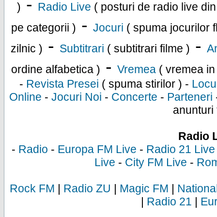
-
)
Radio Live
( posturi de radio live di
-
pe categorii )
Jocuri
( spuma jocurilor f
-
-
zilnic )
Subtitrari
( subtitrari filme )
An
-
ordine alfabetica )
Vremea
( vremea in
-
Revista Presei
( spuma stirilor ) -
Locu
Online
-
Jocuri Noi
-
Concerte
-
Parteneri
anunturi 
Radio 
-
Radio
-
Europa FM Live
-
Radio 21 Live
Live
-
City FM Live
-
Rom
Rock FM
|
Radio ZU
|
Magic FM
|
Nationa
|
Radio 21
|
Eu