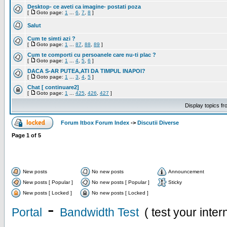
Desktop- ce aveti ca imagine- postati poza
[
Goto page:
1
...
6
,
7
,
8
]
Salut
Cum te simti azi ?
[
Goto page:
1
...
87
,
88
,
89
]
Cum te comporti cu persoanele care nu-ti plac ?
[
Goto page:
1
...
4
,
5
,
6
]
DACA S-AR PUTEA,ATI DA TIMPUL INAPOI?
[
Goto page:
1
...
3
,
4
,
5
]
Chat [ continuare2]
[
Goto page:
1
...
425
,
426
,
427
]
Display topics f
Forum Itbox Forum Index
->
Discutii Diverse
Page
1
of
5
New posts
No new posts
Announcement
New posts [ Popular ]
No new posts [ Popular ]
Sticky
New posts [ Locked ]
No new posts [ Locked ]
-
Portal
Bandwidth Test
( test your inte