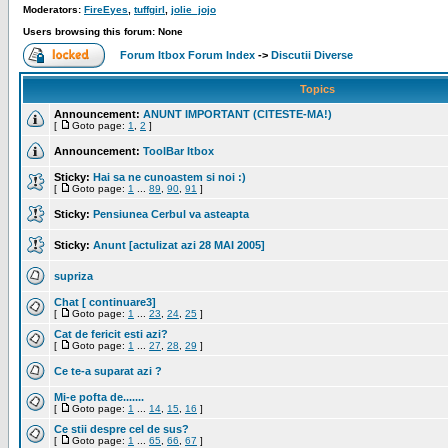
Moderators:
FireEyes
,
tuffgirl
,
jolie_jojo
Users browsing this forum: None
Forum Itbox Forum Index
->
Discutii Diverse
Topics
Announcement:
ANUNT IMPORTANT (CITESTE-MA!)
[
Goto page:
1
,
2
]
Announcement:
ToolBar Itbox
Sticky:
Hai sa ne cunoastem si noi :)
[
Goto page:
1
...
89
,
90
,
91
]
Sticky:
Pensiunea Cerbul va asteapta
Sticky:
Anunt [actulizat azi 28 MAI 2005]
supriza
Chat [ continuare3]
[
Goto page:
1
...
23
,
24
,
25
]
Cat de fericit esti azi?
[
Goto page:
1
...
27
,
28
,
29
]
Ce te-a suparat azi ?
Mi-e pofta de.......
[
Goto page:
1
...
14
,
15
,
16
]
Ce stii despre cel de sus?
[
Goto page:
1
...
65
,
66
,
67
]