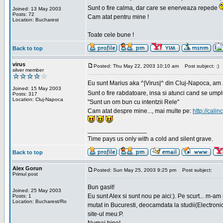
Sunt o fire calma, dar care se enerveaza repede
Joined: 13 May 2003
Posts: 72
Cam atat pentru mine !
Location: Bucharest
Toate cele bune !
Back to top
virus
Posted: Thu May 22, 2003 10:10 am
Post subject: :)
silver member
Eu sunt Marius aka ^|Virus|^ din Cluj-Napoca, am 21
Joined: 15 May 2003
Sunt o fire rabdatoare, insa si atunci cand se ump
Posts: 317
Location: Cluj-Napoca
"Sunt un om bun cu intentzii Rele"
Cam atat despre mine..., mai multe pe:
http://calin
_________________
Time pays us only with a cold and silent grave.
Back to top
Alex Gorun
Posted: Sun May 25, 2003 9:25 pm
Post subject:
Primul post
Bun gasit!
Joined: 25 May 2003
Eu sunt Alex si sunt nou pe aici:). Pe scurt... m-a
Posts: 1
Location: Bucharest/Ro
mutat in Bucuresti, deocamdata la studii(Electroni
site-ul meu:P.