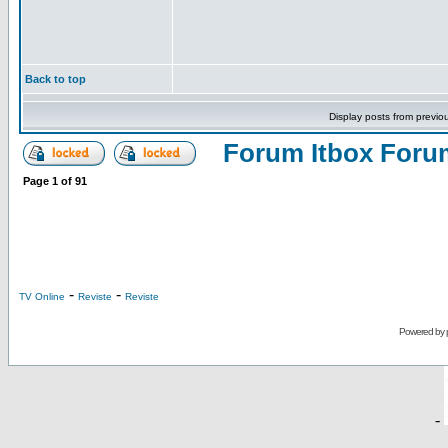
Back to top
Display posts from previo
Forum Itbox Foru
Page
1
of
91
-
-
TV Online
Reviste
Reviste
Powered by
-