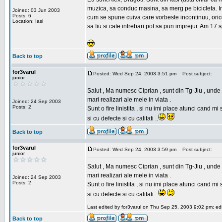
muzica, sa conduc masina, sa merg pe bicicleta. Imi
Joined: 03 Jun 2003
Posts: 6
cum se spune cuiva care vorbeste incontinuu, orice,
Location: Iasi
sa fiu si cate intrebari pot sa pun imprejur. Am 17 
Back to top
for3varul
Posted: Wed Sep 24, 2003 3:51 pm
Post subject:
junior
Salut , Ma numesc Ciprian , sunt din Tg-Jiu , unde 
mari realizari ale mele in viata .
Joined: 24 Sep 2003
Posts: 2
Sunt o fire linistita , si nu imi place atunci cand 
si cu defecte si cu calitati ..
Back to top
for3varul
Posted: Wed Sep 24, 2003 3:59 pm
Post subject:
junior
Salut , Ma numesc Ciprian , sunt din Tg-Jiu , unde 
mari realizari ale mele in viata .
Joined: 24 Sep 2003
Posts: 2
Sunt o fire linistita , si nu imi place atunci cand 
si cu defecte si cu calitati ..
Last edited by for3varul on Thu Sep 25, 2003 9:02 pm; edit
Back to top