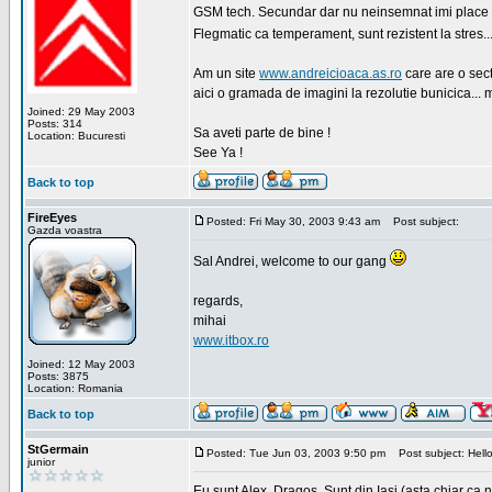
GSM tech. Secundar dar nu neinsemnat imi place sa
Flegmatic ca temperament, sunt rezistent la stres..
Am un site
www.andreicioaca.as.ro
care are o sect
aici o gramada de imagini la rezolutie bunicica... 
Joined: 29 May 2003
Posts: 314
Sa aveti parte de bine !
Location: Bucuresti
See Ya !
Back to top
FireEyes
Posted: Fri May 30, 2003 9:43 am
Post subject:
Gazda voastra
Sal Andrei, welcome to our gang
regards,
mihai
www.itbox.ro
Joined: 12 May 2003
Posts: 3875
Location: Romania
Back to top
StGermain
Posted: Tue Jun 03, 2003 9:50 pm
Post subject: Hello
junior
Eu sunt Alex, Dragos. Sunt din Iasi (asta chiar ca n