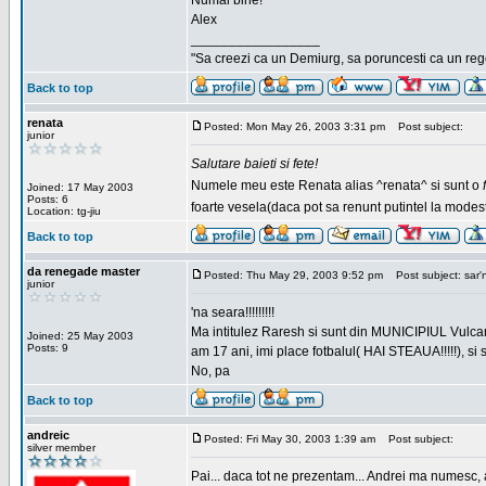
Numai bine!
Alex
_________________
"Sa creezi ca un Demiurg, sa poruncesti ca un rege
Back to top
renata
Posted: Mon May 26, 2003 3:31 pm
Post subject:
junior
Salutare baieti si fete!
Numele meu este Renata alias ^renata^ si sunt o
Joined: 17 May 2003
Posts: 6
foarte vesela(daca pot sa renunt putintel la modesti
Location: tg-jiu
Back to top
da renegade master
Posted: Thu May 29, 2003 9:52 pm
Post subject: sar'
junior
'na seara!!!!!!!!!
Ma intitulez Raresh si sunt din MUNICIPIUL Vulca
Joined: 25 May 2003
Posts: 9
am 17 ani, imi place fotbalul( HAI STEAUA!!!!!), si
No, pa
Back to top
andreic
Posted: Fri May 30, 2003 1:39 am
Post subject:
silver member
Pai... daca tot ne prezentam... Andrei ma numesc, 