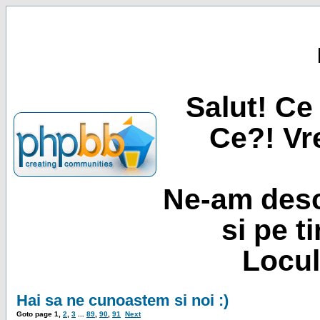
Salut! Ce 
Ce?! Vre
Ne-am desc
si pe t
Locul
Hai sa ne cunoastem si noi :)
Goto page
1
,
2
,
3
...
89
,
90
,
91
Next