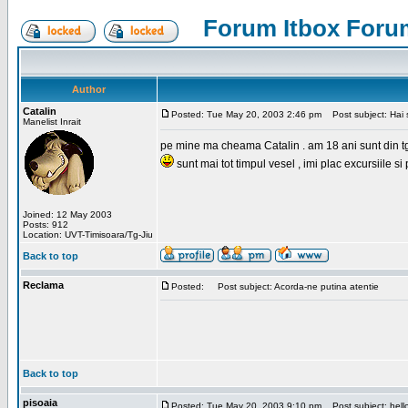
Forum Itbox Foru
Author
Catalin
Posted: Tue May 20, 2003 2:46 pm
Post subject: Hai s
Manelist Inrait
pe mine ma cheama Catalin . am 18 ani sunt din tg-ji
sunt mai tot timpul vesel , imi plac excursiile si
Joined: 12 May 2003
Posts: 912
Location: UVT-Timisoara/Tg-Jiu
Back to top
Reclama
Posted:
Post subject: Acorda-ne putina atentie
Back to top
pisoaia
Posted: Tue May 20, 2003 9:10 pm
Post subject: hell