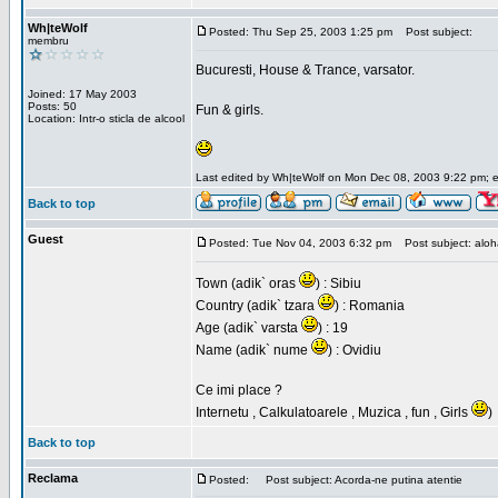
Wh|teWolf
Posted: Thu Sep 25, 2003 1:25 pm
Post subject:
membru
Bucuresti, House & Trance, varsator.
Joined: 17 May 2003
Posts: 50
Fun & girls.
Location: Intr-o sticla de alcool
Last edited by Wh|teWolf on Mon Dec 08, 2003 9:22 pm; edi
Back to top
Guest
Posted: Tue Nov 04, 2003 6:32 pm
Post subject: aloha 
Town (adik` oras
) : Sibiu
Country (adik` tzara
) : Romania
Age (adik` varsta
) : 19
Name (adik` nume
) : Ovidiu
Ce imi place ?
Internetu , Calkulatoarele , Muzica , fun , Girls
)
Back to top
Reclama
Posted:
Post subject: Acorda-ne putina atentie