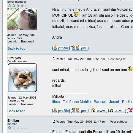
silver member
Hi all, numele meu e Andra, shi sunt din Vulcan (pt
MUNICIPIUL
); am 18 ani shi am o fire destul 
emotzii, shi cand mi-e frica) asa ca imi cam aduc p
fotbalul, mashinile, muzica, fashion-ul, etc. Cam 
Joined: 12 May 2003
Andra
Posts: 379
Location: Bucuresti
Back to top
FireEyes
Posted: Tue May 20, 2003 9:51 pm
Post subject:
Gazda voastra
sunt mihai, locuiesc in tg-jiu, si sunt un om bun
regards,
mihai.
_________________
Mihaita
Joined: 12 May 2003
Posts: 3875
itbox
-
Telefoane Mobile
-
Bancuri
-
Jocuri
-
Radio 
Location: Romania
Back to top
Emilian
Posted: Tue May 20, 2003 11:47 pm
Post subject:
membru
Eu sunt Emilian, sunt din Bucuresti, am 20 de ani, 