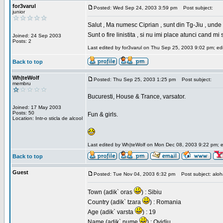
for3varul
Posted: Wed Sep 24, 2003 3:59 pm
Post subject:
junior
Salut , Ma numesc Ciprian , sunt din Tg-Jiu , unde a
Sunt o fire linistita , si nu imi place atunci cand m
Joined: 24 Sep 2003
Posts: 2
Last edited by for3varul on Thu Sep 25, 2003 9:02 pm; edit
Back to top
Wh|teWolf
Posted: Thu Sep 25, 2003 1:25 pm
Post subject:
membru
Bucuresti, House & Trance, varsator.
Joined: 17 May 2003
Posts: 50
Fun & girls.
Location: Intr-o sticla de alcool
Last edited by Wh|teWolf on Mon Dec 08, 2003 9:22 pm; edi
Back to top
Guest
Posted: Tue Nov 04, 2003 6:32 pm
Post subject: aloha 
Town (adik` oras
) : Sibiu
Country (adik` tzara
) : Romania
Age (adik` varsta
) : 19
Name (adik` nume
) : Ovidiu