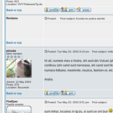
Posts: 912
Location: UVT-Timisoara/Tg-Jiu
Back to top
Reclama
Posted:
Post subject: Acorda-ne putina atentie
Back to top
pisoaia
Posted: Tue May 20, 2003 9:10 pm
Post subject: hell
silver member
Hi all, numele meu e Andra, shi sunt din Vulcan (
continuu (shi cand sunt nervoasa, shi cand sunt feri
numara fotbalul, mashinile, muzica, fashion-ul, e
Andra
Joined: 12 May 2003
Posts: 379
Location: Bucuresti
Back to top
FireEyes
Posted: Tue May 20, 2003 9:51 pm
Post subject:
Gazda voastra
sunt mihai, locuiesc in tg-jiu, si sunt un om bun