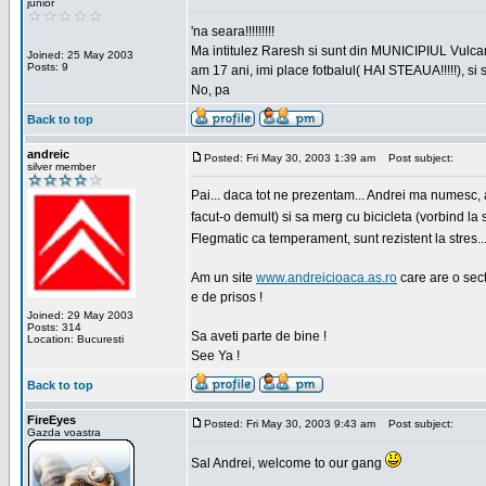
junior
'na seara!!!!!!!!!
Ma intitulez Raresh si sunt din MUNICIPIUL Vulca
Joined: 25 May 2003
Posts: 9
am 17 ani, imi place fotbalul( HAI STEAUA!!!!!), si
No, pa
Back to top
andreic
Posted: Fri May 30, 2003 1:39 am
Post subject:
silver member
Pai... daca tot ne prezentam... Andrei ma numesc,
facut-o demult) si sa merg cu bicicleta (vorbind la 
Flegmatic ca temperament, sunt rezistent la stres..
Am un site
www.andreicioaca.as.ro
care are o sect
e de prisos !
Joined: 29 May 2003
Posts: 314
Sa aveti parte de bine !
Location: Bucuresti
See Ya !
Back to top
FireEyes
Posted: Fri May 30, 2003 9:43 am
Post subject:
Gazda voastra
Sal Andrei, welcome to our gang