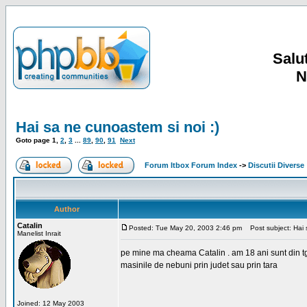
Salut
N
Hai sa ne cunoastem si noi :)
Goto page
1
,
2
,
3
...
89
,
90
,
91
Next
Forum Itbox Forum Index
->
Discutii Diverse
Author
Catalin
Posted: Tue May 20, 2003 2:46 pm
Post subject: Hai s
Manelist Inrait
pe mine ma cheama Catalin . am 18 ani sunt din tg-ji
masinile de nebuni prin judet sau prin tara
Joined: 12 May 2003