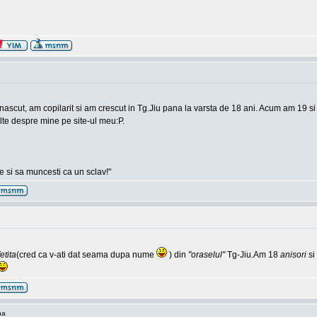
m nascut, am copilarit si am crescut in Tg.Jiu pana la varsta de 18 ani. Acum am 19 
ulte despre mine pe site-ul meu:P.
 si sa muncesti ca un sclav!"
fetita
(cred ca v-ati dat seama dupa nume
) din
"oraselul"
Tg-Jiu.Am 18
anisori
si
na