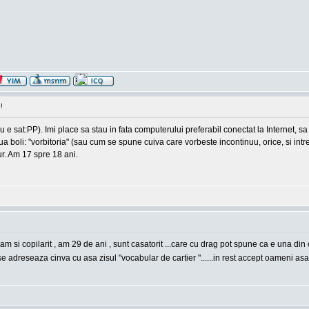
!
u e sat:PP). Imi place sa stau in fata computerului preferabil conectat la Internet, s
a boli: "vorbitoria" (sau cum se spune cuiva care vorbeste incontinuu, orice, si intr
jur. Am 17 spre 18 ani.
m si copilarit , am 29 de ani , sunt casatorit ...care cu drag pot spune ca e una din c
i se adreseaza cinva cu asa zisul "vocabular de cartier "......in rest accept oameni asa 