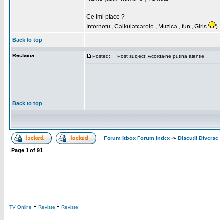
Ce imi place ?
Internetu , Calkulatoarele , Muzica , fun , Girls
)
Back to top
Reclama
Posted:
Post subject: Acorda-ne putina atentie
Back to top
Forum Itbox Forum Index
->
Discutii Diverse
Page
1
of
91
-
-
TV Online
Reviste
Reviste