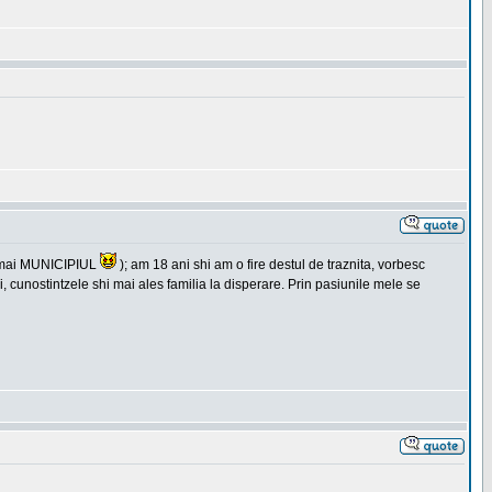
itamai MUNICIPIUL
); am 18 ani shi am o fire destul de traznita, vorbesc
i, cunostintzele shi mai ales familia la disperare. Prin pasiunile mele se