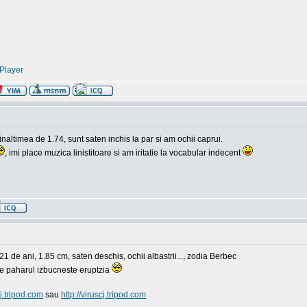
Player
inaltimea de 1.74, sunt saten inchis la par si am ochii caprui.
, imi place muzica linistitoare si am iritatie la vocabular indecent
 de ani, 1.85 cm, saten deschis, ochii albastrii..., zodia Berbec
le paharul izbucneste eruptzia
cj.tripod.com
sau
http://viruscj.tripod.com