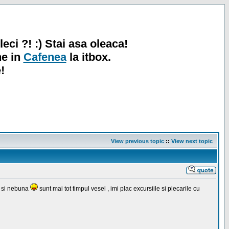
leci ?! :) Stai asa oleaca!
ne in
Cafenea
la itbox.
!
View previous topic
::
View next topic
ta si nebuna
sunt mai tot timpul vesel , imi plac excursiile si plecarile cu