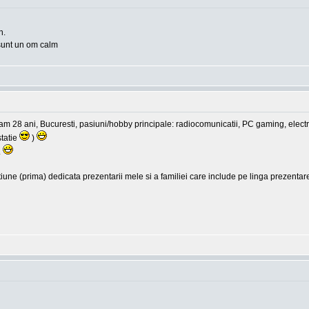
n.
 sunt un om calm
 am 28 ani, Bucuresti, pasiuni/hobby principale: radiocomunicatii, PC gaming, ele
statie
)
.
iune (prima) dedicata prezentarii mele si a familiei care include pe linga prezentare