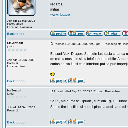
regards,
mihai
www.itbox.ro
Joined: 12 May 2003
Posts: 3875
Location: Romania
Back to top
StGermain
Posted: Tue Jun 03, 2003 9:50 pm
Post subject: Hello
junior
Eu sunt Alex, Dragos. Sunt din Iasi (asta chiar ca n
de cat cu masinile si cu telefoanele mobile. Am dou
Joined: 03 Jun 2003
Posts: 6
curios pot sa fiu si cate intrebari pot sa pun impre
Location: Iasi
Back to top
for3varul
Posted: Wed Sep 24, 2003 3:51 pm
Post subject:
junior
Salut , Ma numesc Ciprian , sunt din Tg-Jiu , unde a
Sunt o fire linistita , si nu imi place atunci cand m
Joined: 24 Sep 2003
Posts: 2
Back to top