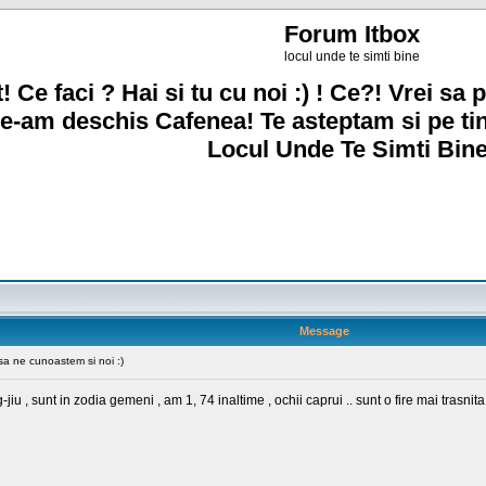
Forum Itbox
locul unde te simti bine
! Ce faci ? Hai si tu cu noi :) ! Ce?! Vrei sa p
e-am deschis Cafenea! Te asteptam si pe ti
Locul Unde Te Simti Bine
Message
a ne cunoastem si noi :)
u , sunt in zodia gemeni , am 1, 74 inaltime , ochii caprui .. sunt o fire mai trasni