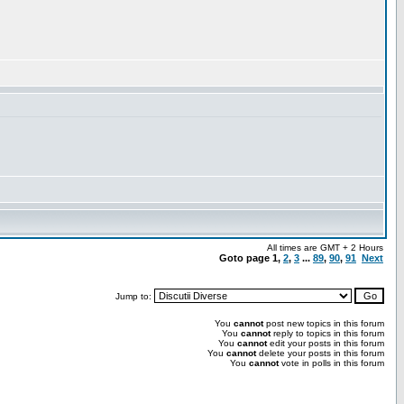
All times are GMT + 2 Hours
Goto page
1
,
2
,
3
...
89
,
90
,
91
Next
Jump to:
You
cannot
post new topics in this forum
You
cannot
reply to topics in this forum
You
cannot
edit your posts in this forum
You
cannot
delete your posts in this forum
You
cannot
vote in polls in this forum