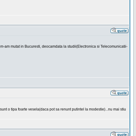
si m-am mutat in Bucuresti, deocamdata la studii(Electronica si Telecomunicatii-
 sunt o tipa foarte vesela(daca pot sa renunt putintel la modestie)...nu mai stiu