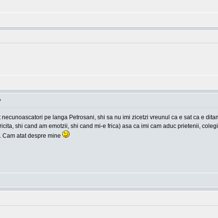
o
pt necunoascatori pe langa Petrosani, shi sa nu imi zicetzi vreunul ca e sat ca e d
cita, shi cand am emotzii, shi cand mi-e frica) asa ca imi cam aduc prietenii, colegi
tc. Cam atat despre mine