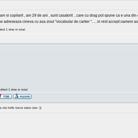
m si copilarit , am 29 de ani , sunt casatorit ...care cu drag pot spune ca e una din c
i se adreseaza cineva cu asa zisul "vocabular de cartier "......in rest accept oameni asa
ed 1 time in total
ted 1 time in total
ola hello tzeus salut ciao :))