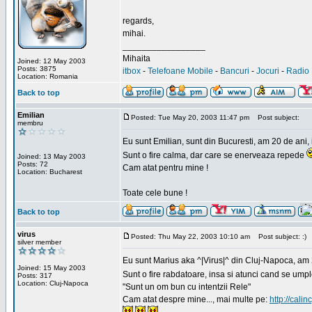
regards,
mihai.
_________________
Mihaita
Joined: 12 May 2003
Posts: 3875
itbox
-
Telefoane Mobile
-
Bancuri
-
Jocuri
-
Radio 
Location: Romania
Back to top
Emilian
Posted: Tue May 20, 2003 11:47 pm
Post subject:
membru
Eu sunt Emilian, sunt din Bucuresti, am 20 de ani, 
Sunt o fire calma, dar care se enerveaza repede
Joined: 13 May 2003
Posts: 72
Cam atat pentru mine !
Location: Bucharest
Toate cele bune !
Back to top
virus
Posted: Thu May 22, 2003 10:10 am
Post subject: :)
silver member
Eu sunt Marius aka ^|Virus|^ din Cluj-Napoca, am 21
Joined: 15 May 2003
Sunt o fire rabdatoare, insa si atunci cand se ump
Posts: 317
Location: Cluj-Napoca
"Sunt un om bun cu intentzii Rele"
Cam atat despre mine..., mai multe pe:
http://calin