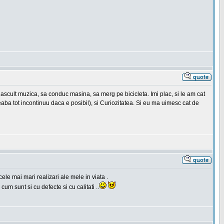
a ascult muzica, sa conduc masina, sa merg pe bicicleta. Imi plac, si le am cat
eaba tot incontinuu daca e posibil), si Curiozitatea. Si eu ma uimesc cat de
ele mai mari realizari ale mele in viata .
cum sunt si cu defecte si cu calitati ..