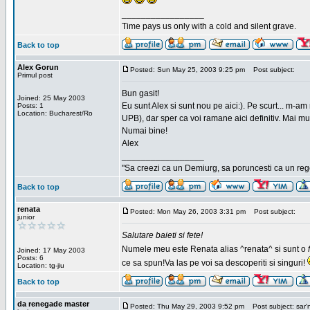
_________________
Time pays us only with a cold and silent grave.
Back to top
Alex Gorun
Posted: Sun May 25, 2003 9:25 pm
Post subject:
Primul post
Bun gasit!
Joined: 25 May 2003
Eu sunt Alex si sunt nou pe aici:). Pe scurt... m-a
Posts: 1
Location: Bucharest/Ro
UPB), dar sper ca voi ramane aici definitiv. Mai m
Numai bine!
Alex
_________________
"Sa creezi ca un Demiurg, sa poruncesti ca un rege
Back to top
renata
Posted: Mon May 26, 2003 3:31 pm
Post subject:
junior
Salutare baieti si fete!
Numele meu este Renata alias ^renata^ si sunt o
Joined: 17 May 2003
Posts: 6
ce sa spun!Va las pe voi sa descoperiti si singuri!
Location: tg-jiu
Back to top
da renegade master
Posted: Thu May 29, 2003 9:52 pm
Post subject: sar'