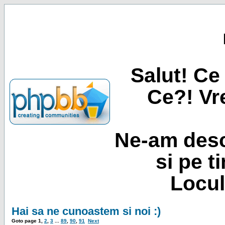
Salut! Ce 
Ce?! Vre
Ne-am desc
si pe t
Locul
Hai sa ne cunoastem si noi :)
Goto page
1
,
2
,
3
...
89
,
90
,
91
Next