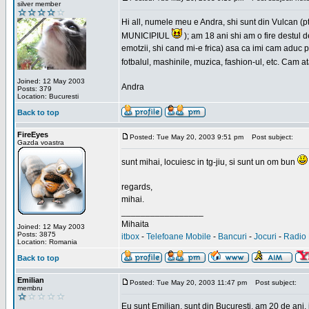
silver member
Hi all, numele meu e Andra, shi sunt din Vulcan (pt
MUNICIPIUL
); am 18 ani shi am o fire destul 
emotzii, shi cand mi-e frica) asa ca imi cam aduc p
fotbalul, mashinile, muzica, fashion-ul, etc. Cam 
Joined: 12 May 2003
Andra
Posts: 379
Location: Bucuresti
Back to top
FireEyes
Posted: Tue May 20, 2003 9:51 pm
Post subject:
Gazda voastra
sunt mihai, locuiesc in tg-jiu, si sunt un om bun
regards,
mihai.
_________________
Mihaita
Joined: 12 May 2003
Posts: 3875
itbox
-
Telefoane Mobile
-
Bancuri
-
Jocuri
-
Radio 
Location: Romania
Back to top
Emilian
Posted: Tue May 20, 2003 11:47 pm
Post subject:
membru
Eu sunt Emilian, sunt din Bucuresti, am 20 de ani, 