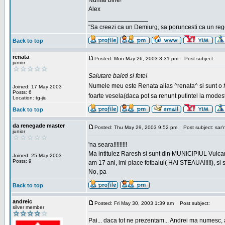
Numai bine!
Alex
_________________
"Sa creezi ca un Demiurg, sa poruncesti ca un rege
Back to top
renata
Posted: Mon May 26, 2003 3:31 pm
Post subject:
junior
Salutare baieti si fete!
Numele meu este Renata alias ^renata^ si sunt o
Joined: 17 May 2003
Posts: 6
foarte vesela(daca pot sa renunt putintel la modesti
Location: tg-jiu
Back to top
da renegade master
Posted: Thu May 29, 2003 9:52 pm
Post subject: sar'
junior
'na seara!!!!!!!!!
Ma intitulez Raresh si sunt din MUNICIPIUL Vulca
Joined: 25 May 2003
Posts: 9
am 17 ani, imi place fotbalul( HAI STEAUA!!!!!), si
No, pa
Back to top
andreic
Posted: Fri May 30, 2003 1:39 am
Post subject:
silver member
Pai... daca tot ne prezentam... Andrei ma numesc, 