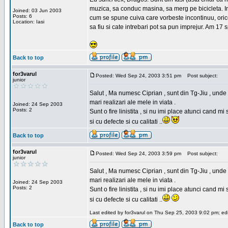
muzica, sa conduc masina, sa merg pe bicicleta. Imi
Joined: 03 Jun 2003
Posts: 6
cum se spune cuiva care vorbeste incontinuu, orice,
Location: Iasi
sa fiu si cate intrebari pot sa pun imprejur. Am 17 
Back to top
for3varul
Posted: Wed Sep 24, 2003 3:51 pm
Post subject:
junior
Salut , Ma numesc Ciprian , sunt din Tg-Jiu , unde 
mari realizari ale mele in viata .
Joined: 24 Sep 2003
Posts: 2
Sunt o fire linistita , si nu imi place atunci cand 
si cu defecte si cu calitati ..
Back to top
for3varul
Posted: Wed Sep 24, 2003 3:59 pm
Post subject:
junior
Salut , Ma numesc Ciprian , sunt din Tg-Jiu , unde 
mari realizari ale mele in viata .
Joined: 24 Sep 2003
Posts: 2
Sunt o fire linistita , si nu imi place atunci cand 
si cu defecte si cu calitati ..
Last edited by for3varul on Thu Sep 25, 2003 9:02 pm; edit
Back to top