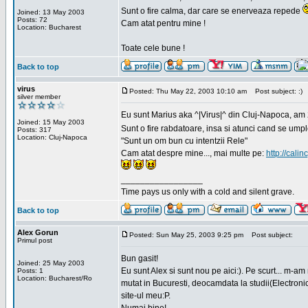
Sunt o fire calma, dar care se enerveaza repede
Joined: 13 May 2003
Posts: 72
Cam atat pentru mine !
Location: Bucharest
Toate cele bune !
Back to top
virus
Posted: Thu May 22, 2003 10:10 am
Post subject: :)
silver member
Eu sunt Marius aka ^|Virus|^ din Cluj-Napoca, am 21
Joined: 15 May 2003
Sunt o fire rabdatoare, insa si atunci cand se ump
Posts: 317
Location: Cluj-Napoca
"Sunt un om bun cu intentzii Rele"
Cam atat despre mine..., mai multe pe:
http://calin
_________________
Time pays us only with a cold and silent grave.
Back to top
Alex Gorun
Posted: Sun May 25, 2003 9:25 pm
Post subject:
Primul post
Bun gasit!
Joined: 25 May 2003
Eu sunt Alex si sunt nou pe aici:). Pe scurt... m-a
Posts: 1
Location: Bucharest/Ro
mutat in Bucuresti, deocamdata la studii(Electroni
site-ul meu:P.