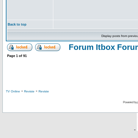
Back to top
Display posts from previo
Forum Itbox Foru
Page
1
of
91
-
-
TV Online
Reviste
Reviste
Powered by
-