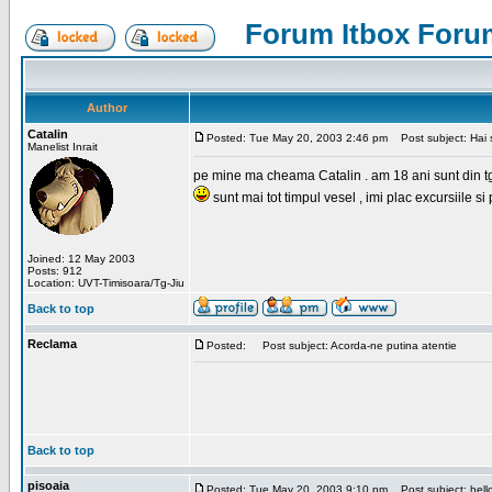
Forum Itbox Foru
Author
Catalin
Posted: Tue May 20, 2003 2:46 pm
Post subject: Hai s
Manelist Inrait
pe mine ma cheama Catalin . am 18 ani sunt din tg-ji
sunt mai tot timpul vesel , imi plac excursiile si
Joined: 12 May 2003
Posts: 912
Location: UVT-Timisoara/Tg-Jiu
Back to top
Reclama
Posted:
Post subject: Acorda-ne putina atentie
Back to top
pisoaia
Posted: Tue May 20, 2003 9:10 pm
Post subject: hell