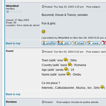
Wh|teWolf
Posted: Thu Sep 25, 2003 1:25 pm
Post subject:
membru
Bucuresti, House & Trance, varsator.
Joined: 17 May 2003
Posts: 50
Fun & girls.
Location: Intr-o sticla de alcool
Last edited by Wh|teWolf on Mon Dec 08, 2003 9:22 pm; edi
Back to top
Guest
Posted: Tue Nov 04, 2003 6:32 pm
Post subject: aloha 
Town (adik` oras
) : Sibiu
Country (adik` tzara
) : Romania
Age (adik` varsta
) : 19
Name (adik` nume
) : Ovidiu
Ce imi place ?
Internetu , Calkulatoarele , Muzica , fun , Girls
)
Back to top
Reclama
Posted:
Post subject: Acorda-ne putina atentie