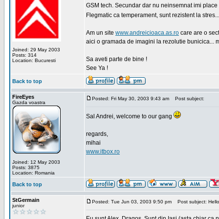
GSM tech. Secundar dar nu neinsemnat imi place sa
Flegmatic ca temperament, sunt rezistent la stres..
Am un site
www.andreicioaca.as.ro
care are o sect
aici o gramada de imagini la rezolutie bunicica... 
Joined: 29 May 2003
Posts: 314
Sa aveti parte de bine !
Location: Bucuresti
See Ya !
Back to top
FireEyes
Posted: Fri May 30, 2003 9:43 am
Post subject:
Gazda voastra
Sal Andrei, welcome to our gang
regards,
mihai
www.itbox.ro
Joined: 12 May 2003
Posts: 3875
Location: Romania
Back to top
StGermain
Posted: Tue Jun 03, 2003 9:50 pm
Post subject: Hello
junior
Eu sunt Alex, Dragos. Sunt din Iasi (asta chiar ca n