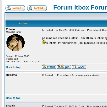
Forum Itbox Foru
Author
Catalin
Posted: Tue May 20, 2003 2:46 pm
Post subject: Hai s
Manelist Inrait
pe mine ma cheama Catalin . am 18 ani sunt din tg-ji
sunt mai tot timpul vesel , imi plac excursiile si
Joined: 12 May 2003
Posts: 912
Location: UVT-Timisoara/Tg-Jiu
Back to top
Reclama
Posted:
Post subject: Acorda-ne putina atentie
Back to top
pisoaia
Posted: Tue May 20, 2003 9:10 pm
Post subject: hell