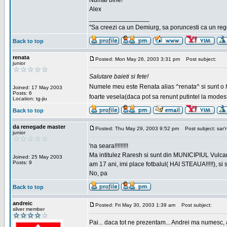
Numai bine!
Alex
_________________
"Sa creezi ca un Demiurg, sa poruncesti ca un rege
Back to top
renata
Posted: Mon May 26, 2003 3:31 pm
Post subject:
junior
Salutare baieti si fete!
Numele meu este Renata alias ^renata^ si sunt o
Joined: 17 May 2003
Posts: 6
foarte vesela(daca pot sa renunt putintel la modesti
Location: tg-jiu
Back to top
da renegade master
Posted: Thu May 29, 2003 9:52 pm
Post subject: sar'
junior
'na seara!!!!!!!!!
Ma intitulez Raresh si sunt din MUNICIPIUL Vulca
Joined: 25 May 2003
Posts: 9
am 17 ani, imi place fotbalul( HAI STEAUA!!!!!), si
No, pa
Back to top
andreic
Posted: Fri May 30, 2003 1:39 am
Post subject:
silver member
Pai... daca tot ne prezentam... Andrei ma numesc, 