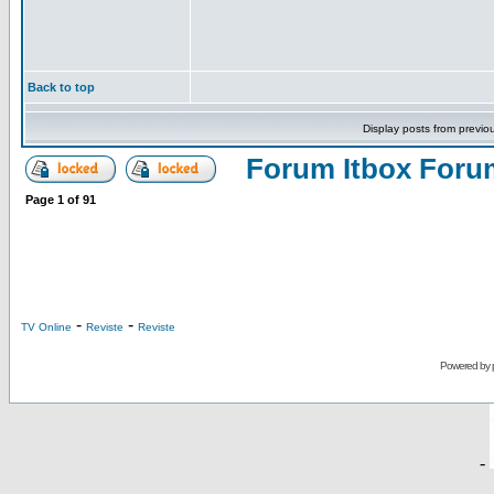
Back to top
Display posts from previo
Forum Itbox Foru
Page
1
of
91
-
-
TV Online
Reviste
Reviste
Powered by
-