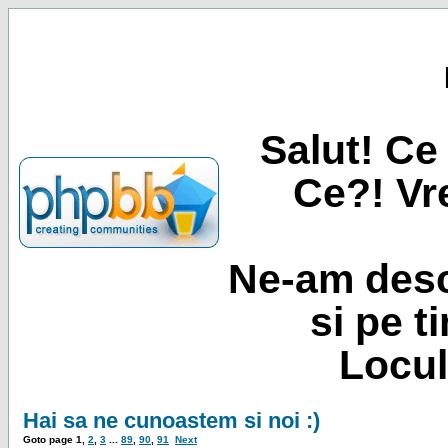
Salut! Ce 
Ce?! Vre
Ne-am desc
si pe t
Locul
Hai sa ne cunoastem si noi :)
Goto page
1
,
2
,
3
...
89
,
90
,
91
Next