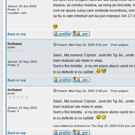
muzica, sa conduc masina, sa merg pe bicicleta. Imi
Joined: 03 Jun 2003
Posts: 6
cum se spune cuiva care vorbeste incontinuu, orice,
Location: Iasi
sa fiu si cate intrebari pot sa pun imprejur. Am 17 
Back to top
for3varul
Posted: Wed Sep 24, 2003 3:51 pm
Post subject:
junior
Salut , Ma numesc Ciprian , sunt din Tg-Jiu , unde 
mari realizari ale mele in viata .
Joined: 24 Sep 2003
Posts: 2
Sunt o fire linistita , si nu imi place atunci cand 
si cu defecte si cu calitati ..
Back to top
for3varul
Posted: Wed Sep 24, 2003 3:59 pm
Post subject:
junior
Salut , Ma numesc Ciprian , sunt din Tg-Jiu , unde 
mari realizari ale mele in viata .
Joined: 24 Sep 2003
Posts: 2
Sunt o fire linistita , si nu imi place atunci cand 
si cu defecte si cu calitati ..
Last edited by for3varul on Thu Sep 25, 2003 9:02 pm; edit
Back to top