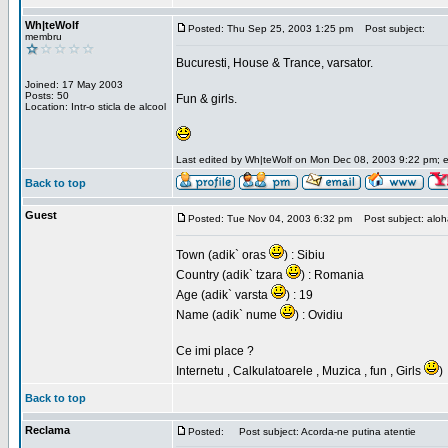
Wh|teWolf
Posted: Thu Sep 25, 2003 1:25 pm
Post subject:
membru
Bucuresti, House & Trance, varsator.
Joined: 17 May 2003
Posts: 50
Fun & girls.
Location: Intr-o sticla de alcool
Last edited by Wh|teWolf on Mon Dec 08, 2003 9:22 pm; edi
Back to top
Guest
Posted: Tue Nov 04, 2003 6:32 pm
Post subject: aloha 
Town (adik` oras
) : Sibiu
Country (adik` tzara
) : Romania
Age (adik` varsta
) : 19
Name (adik` nume
) : Ovidiu
Ce imi place ?
Internetu , Calkulatoarele , Muzica , fun , Girls
)
Back to top
Reclama
Posted:
Post subject: Acorda-ne putina atentie