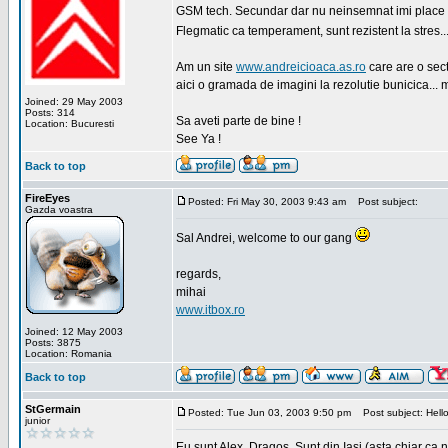
GSM tech. Secundar dar nu neinsemnat imi place sa
Flegmatic ca temperament, sunt rezistent la stres..
Am un site
www.andreicioaca.as.ro
care are o sect
aici o gramada de imagini la rezolutie bunicica... 
Joined: 29 May 2003
Posts: 314
Sa aveti parte de bine !
Location: Bucuresti
See Ya !
Back to top
FireEyes
Posted: Fri May 30, 2003 9:43 am
Post subject:
Gazda voastra
Sal Andrei, welcome to our gang
regards,
mihai
www.itbox.ro
Joined: 12 May 2003
Posts: 3875
Location: Romania
Back to top
StGermain
Posted: Tue Jun 03, 2003 9:50 pm
Post subject: Hello
junior
Eu sunt Alex, Dragos. Sunt din Iasi (asta chiar ca n