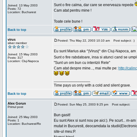
Sunt o fire calma, dar care se enerveaza repede
Joined: 13 May 2003
Posts: 72
Cam atat pentru mine !
Location: Bucharest
Toate cele bune !
Back to top
virus
Posted: Thu May 22, 2003 10:10 am
Post subject: :)
silver member
Eu sunt Marius aka ^|Virus|^ din Cluj-Napoca, am 21
Joined: 15 May 2003
Sunt o fire rabdatoare, insa si atunci cand se ump
Posts: 317
Location: Cluj-Napoca
"Sunt un om bun cu intentzii Rele"
Cam atat despre mine..., mai multe pe:
http://calin
_________________
Time pays us only with a cold and silent grave.
Back to top
Alex Gorun
Posted: Sun May 25, 2003 9:25 pm
Post subject:
Primul post
Bun gasit!
Joined: 25 May 2003
Eu sunt Alex si sunt nou pe aici:). Pe scurt... m-a
Posts: 1
Location: Bucharest/Ro
mutat in Bucuresti, deocamdata la studii(Electroni
site-ul meu:P.