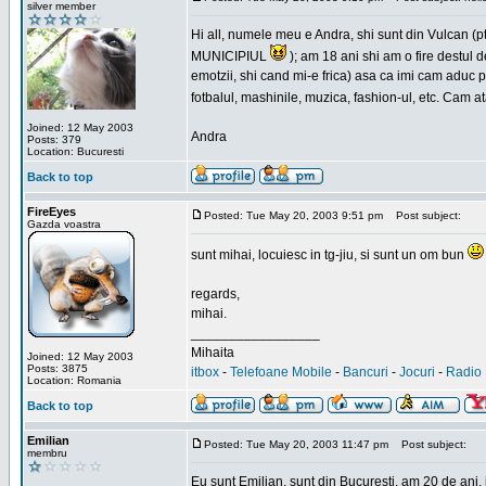
silver member
Hi all, numele meu e Andra, shi sunt din Vulcan (pt
MUNICIPIUL
); am 18 ani shi am o fire destul 
emotzii, shi cand mi-e frica) asa ca imi cam aduc p
fotbalul, mashinile, muzica, fashion-ul, etc. Cam 
Joined: 12 May 2003
Andra
Posts: 379
Location: Bucuresti
Back to top
FireEyes
Posted: Tue May 20, 2003 9:51 pm
Post subject:
Gazda voastra
sunt mihai, locuiesc in tg-jiu, si sunt un om bun
regards,
mihai.
_________________
Mihaita
Joined: 12 May 2003
Posts: 3875
itbox
-
Telefoane Mobile
-
Bancuri
-
Jocuri
-
Radio 
Location: Romania
Back to top
Emilian
Posted: Tue May 20, 2003 11:47 pm
Post subject:
membru
Eu sunt Emilian, sunt din Bucuresti, am 20 de ani, 