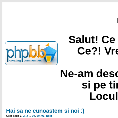
Salut! Ce 
Ce?! Vre
Ne-am desc
si pe t
Locul
Hai sa ne cunoastem si noi :)
Goto page
1
,
2
,
3
...
89
,
90
,
91
Next