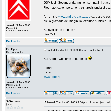
GSM tech. Secundar dar nu neinsemnat imi place sa
Flegmatic ca temperament, sunt rezistent la stres..
Am un site
www.andreicioaca.as.ro
care are o sect
aici o gramada de imagini la rezolutie bunicica... 
Joined: 29 May 2003
Posts: 314
Sa aveti parte de bine !
Location: Bucuresti
See Ya !
Back to top
FireEyes
Posted: Fri May 30, 2003 9:43 am
Post subject:
Gazda voastra
Sal Andrei, welcome to our gang
regards,
mihai
www.itbox.ro
Joined: 12 May 2003
Posts: 3875
Location: Romania
Back to top
StGermain
Posted: Tue Jun 03, 2003 9:50 pm
Post subject: Hello
junior
Eu sunt Alex, Dragos. Sunt din Iasi (asta chiar ca n