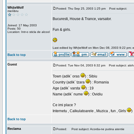
Wh|teWolf
Posted: Thu Sep 25, 2003 1:25 pm
Post subject:
membru
Bucuresti, House & Trance, varsator.
Joined: 17 May 2003
Posts: 50
Fun & girls.
Location: Intr-o sticla de alcool
Last edited by Wh|teWolf on Mon Dec 08, 2003 9:22 pm; edi
Back to top
Guest
Posted: Tue Nov 04, 2003 6:32 pm
Post subject: aloha 
Town (adik` oras
) : Sibiu
Country (adik` tzara
) : Romania
Age (adik` varsta
) : 19
Name (adik` nume
) : Ovidiu
Ce imi place ?
Internetu , Calkulatoarele , Muzica , fun , Girls
)
Back to top
Reclama
Posted:
Post subject: Acorda-ne putina atentie