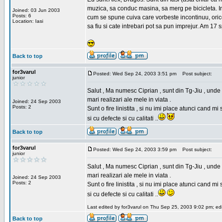
muzica, sa conduc masina, sa merg pe bicicleta. Imi
Joined: 03 Jun 2003
Posts: 6
cum se spune cuiva care vorbeste incontinuu, orice,
Location: Iasi
sa fiu si cate intrebari pot sa pun imprejur. Am 17 
Back to top
for3varul
Posted: Wed Sep 24, 2003 3:51 pm
Post subject:
junior
Salut , Ma numesc Ciprian , sunt din Tg-Jiu , unde 
mari realizari ale mele in viata .
Joined: 24 Sep 2003
Posts: 2
Sunt o fire linistita , si nu imi place atunci cand 
si cu defecte si cu calitati ..
Back to top
for3varul
Posted: Wed Sep 24, 2003 3:59 pm
Post subject:
junior
Salut , Ma numesc Ciprian , sunt din Tg-Jiu , unde 
mari realizari ale mele in viata .
Joined: 24 Sep 2003
Posts: 2
Sunt o fire linistita , si nu imi place atunci cand 
si cu defecte si cu calitati ..
Last edited by for3varul on Thu Sep 25, 2003 9:02 pm; edit
Back to top