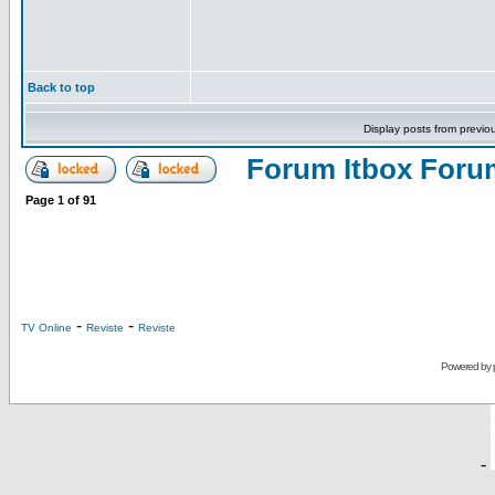
Back to top
Display posts from previo
Forum Itbox Foru
Page
1
of
91
-
-
TV Online
Reviste
Reviste
Powered by
-