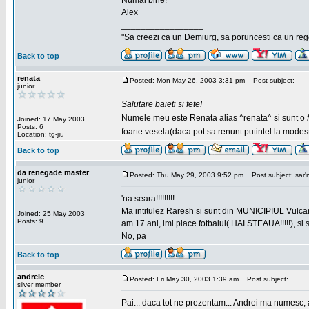
Numai bine!
Alex
_________________
"Sa creezi ca un Demiurg, sa poruncesti ca un rege
Back to top
renata
Posted: Mon May 26, 2003 3:31 pm
Post subject:
junior
Salutare baieti si fete!
Numele meu este Renata alias ^renata^ si sunt o
Joined: 17 May 2003
Posts: 6
foarte vesela(daca pot sa renunt putintel la modesti
Location: tg-jiu
Back to top
da renegade master
Posted: Thu May 29, 2003 9:52 pm
Post subject: sar'
junior
'na seara!!!!!!!!!
Ma intitulez Raresh si sunt din MUNICIPIUL Vulca
Joined: 25 May 2003
Posts: 9
am 17 ani, imi place fotbalul( HAI STEAUA!!!!!), si
No, pa
Back to top
andreic
Posted: Fri May 30, 2003 1:39 am
Post subject:
silver member
Pai... daca tot ne prezentam... Andrei ma numesc, 