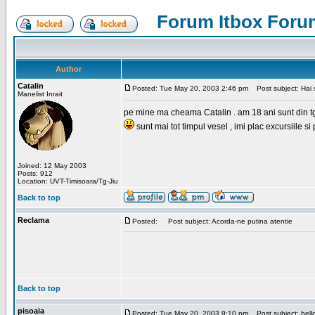
Forum Itbox Foru
Author
Catalin
Posted: Tue May 20, 2003 2:46 pm
Post subject: Hai s
Manelist Inrait
pe mine ma cheama Catalin . am 18 ani sunt din tg-ji
sunt mai tot timpul vesel , imi plac excursiile si
Joined: 12 May 2003
Posts: 912
Location: UVT-Timisoara/Tg-Jiu
Back to top
Reclama
Posted:
Post subject: Acorda-ne putina atentie
Back to top
pisoaia
Posted: Tue May 20, 2003 9:10 pm
Post subject: hell