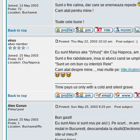
Sunt o fire calma, dar care se enerveaza repede
Joined: 13 May 2003
Posts: 72
Cam atat pentru mine !
Location: Bucharest
Toate cele bune !
Back to top
virus
Posted: Thu May 22, 2003 10:10 am
Post subject: :)
silver member
Eu sunt Marius aka ^|Virus|^ din Cluj-Napoca, am 21
Joined: 15 May 2003
Sunt o fire rabdatoare, insa si atunci cand se ump
Posts: 317
Location: Cluj-Napoca
"Sunt un om bun cu intentzii Rele"
Cam atat despre mine..., mai multe pe:
http://calin
_________________
Time pays us only with a cold and silent grave.
Back to top
Alex Gorun
Posted: Sun May 25, 2003 9:25 pm
Post subject:
Primul post
Bun gasit!
Joined: 25 May 2003
Eu sunt Alex si sunt nou pe aici:). Pe scurt... m-a
Posts: 1
Location: Bucharest/Ro
mutat in Bucuresti, deocamdata la studii(Electroni
site-ul meu:P.