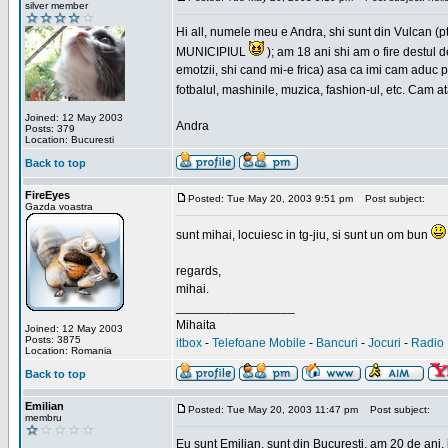
silver member
Hi all, numele meu e Andra, shi sunt din Vulcan (pt
MUNICIPIUL
); am 18 ani shi am o fire destul 
emotzii, shi cand mi-e frica) asa ca imi cam aduc p
fotbalul, mashinile, muzica, fashion-ul, etc. Cam 
Joined: 12 May 2003
Andra
Posts: 379
Location: Bucuresti
Back to top
FireEyes
Posted: Tue May 20, 2003 9:51 pm
Post subject:
Gazda voastra
sunt mihai, locuiesc in tg-jiu, si sunt un om bun
regards,
mihai.
_________________
Mihaita
Joined: 12 May 2003
Posts: 3875
itbox
-
Telefoane Mobile
-
Bancuri
-
Jocuri
-
Radio 
Location: Romania
Back to top
Emilian
Posted: Tue May 20, 2003 11:47 pm
Post subject:
membru
Eu sunt Emilian, sunt din Bucuresti, am 20 de ani, 