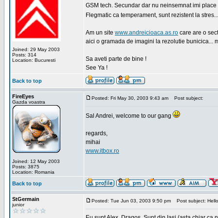
GSM tech. Secundar dar nu neinsemnat imi place sa
Flegmatic ca temperament, sunt rezistent la stres..
Am un site
www.andreicioaca.as.ro
care are o sect
aici o gramada de imagini la rezolutie bunicica... 
Joined: 29 May 2003
Posts: 314
Sa aveti parte de bine !
Location: Bucuresti
See Ya !
Back to top
FireEyes
Posted: Fri May 30, 2003 9:43 am
Post subject:
Gazda voastra
Sal Andrei, welcome to our gang
regards,
mihai
www.itbox.ro
Joined: 12 May 2003
Posts: 3875
Location: Romania
Back to top
StGermain
Posted: Tue Jun 03, 2003 9:50 pm
Post subject: Hello
junior
Eu sunt Alex, Dragos. Sunt din Iasi (asta chiar ca n