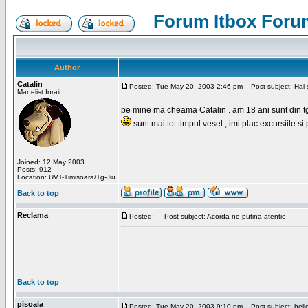
Forum Itbox Foru
Author
Catalin
Posted: Tue May 20, 2003 2:46 pm
Post subject: Hai s
Manelist Inrait
pe mine ma cheama Catalin . am 18 ani sunt din tg-ji
sunt mai tot timpul vesel , imi plac excursiile si
Joined: 12 May 2003
Posts: 912
Location: UVT-Timisoara/Tg-Jiu
Back to top
Reclama
Posted:
Post subject: Acorda-ne putina atentie
Back to top
pisoaia
Posted: Tue May 20, 2003 9:10 pm
Post subject: hell