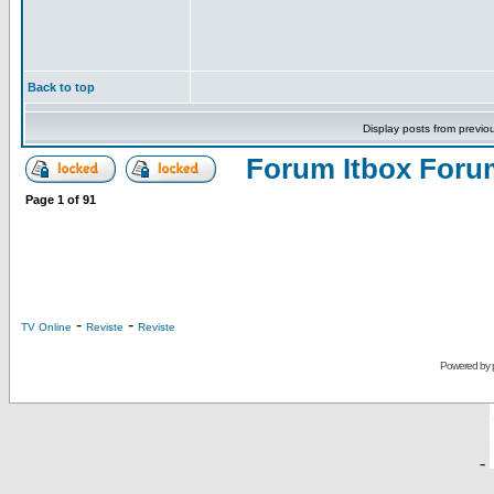
Back to top
Display posts from previo
Forum Itbox Foru
Page
1
of
91
-
-
TV Online
Reviste
Reviste
Powered by
-