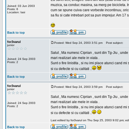
muzica, sa conduc masina, sa merg pe bicicleta. Imi
Joined: 03 Jun 2003
Posts: 6
cum se spune cuiva care vorbeste incontinuu, orice,
Location: Iasi
sa fiu si cate intrebari pot sa pun imprejur. Am 17 
Back to top
for3varul
Posted: Wed Sep 24, 2003 3:51 pm
Post subject:
junior
Salut , Ma numesc Ciprian , sunt din Tg-Jiu , unde 
mari realizari ale mele in viata .
Joined: 24 Sep 2003
Posts: 2
Sunt o fire linistita , si nu imi place atunci cand 
si cu defecte si cu calitati ..
Back to top
for3varul
Posted: Wed Sep 24, 2003 3:59 pm
Post subject:
junior
Salut , Ma numesc Ciprian , sunt din Tg-Jiu , unde 
mari realizari ale mele in viata .
Joined: 24 Sep 2003
Posts: 2
Sunt o fire linistita , si nu imi place atunci cand 
si cu defecte si cu calitati ..
Last edited by for3varul on Thu Sep 25, 2003 9:02 pm; edit
Back to top