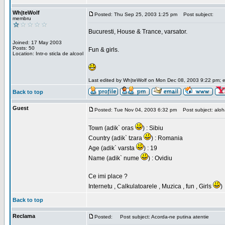
Wh|teWolf
Posted: Thu Sep 25, 2003 1:25 pm
Post subject:
membru
Bucuresti, House & Trance, varsator.
Joined: 17 May 2003
Posts: 50
Fun & girls.
Location: Intr-o sticla de alcool
Last edited by Wh|teWolf on Mon Dec 08, 2003 9:22 pm; edi
Back to top
Guest
Posted: Tue Nov 04, 2003 6:32 pm
Post subject: aloha 
Town (adik` oras
) : Sibiu
Country (adik` tzara
) : Romania
Age (adik` varsta
) : 19
Name (adik` nume
) : Ovidiu
Ce imi place ?
Internetu , Calkulatoarele , Muzica , fun , Girls
)
Back to top
Reclama
Posted:
Post subject: Acorda-ne putina atentie