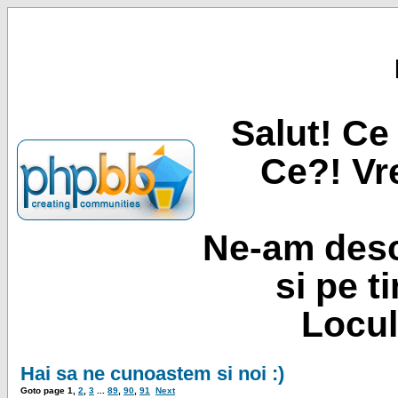
Salut! Ce 
Ce?! Vre
Ne-am desc
si pe t
Locul
Hai sa ne cunoastem si noi :)
Goto page
1
,
2
,
3
...
89
,
90
,
91
Next