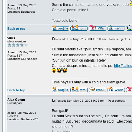
Sunt o fire calma, dar care se enerveaza repede
Joined: 13 May 2003
Posts: 72
Cam atat pentru mine !
Location: Bucharest
Toate cele bune !
Back to top
virus
Posted: Thu May 22, 2003 10:10 am
Post subject: :)
silver member
Eu sunt Marius aka ^|Virus|^ din Cluj-Napoca, am 21
Joined: 15 May 2003
Sunt o fire rabdatoare, insa si atunci cand se ump
Posts: 317
Location: Cluj-Napoca
"Sunt un om bun cu intentzii Rele"
Cam atat despre mine..., mai multe pe:
http://calin
_________________
Time pays us only with a cold and silent grave.
Back to top
Alex Gorun
Posted: Sun May 25, 2003 9:25 pm
Post subject:
Primul post
Bun gasit!
Joined: 25 May 2003
Eu sunt Alex si sunt nou pe aici:). Pe scurt... m-a
Posts: 1
Location: Bucharest/Ro
mutat in Bucuresti, deocamdata la studii(Electroni
site-ul meu:P.