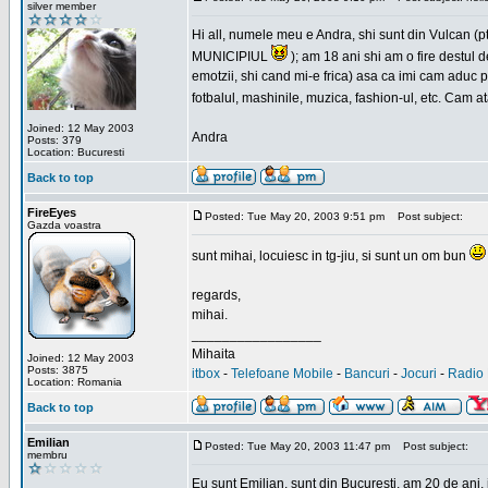
silver member
Hi all, numele meu e Andra, shi sunt din Vulcan (pt
MUNICIPIUL
); am 18 ani shi am o fire destul 
emotzii, shi cand mi-e frica) asa ca imi cam aduc p
fotbalul, mashinile, muzica, fashion-ul, etc. Cam 
Joined: 12 May 2003
Andra
Posts: 379
Location: Bucuresti
Back to top
FireEyes
Posted: Tue May 20, 2003 9:51 pm
Post subject:
Gazda voastra
sunt mihai, locuiesc in tg-jiu, si sunt un om bun
regards,
mihai.
_________________
Mihaita
Joined: 12 May 2003
Posts: 3875
itbox
-
Telefoane Mobile
-
Bancuri
-
Jocuri
-
Radio 
Location: Romania
Back to top
Emilian
Posted: Tue May 20, 2003 11:47 pm
Post subject:
membru
Eu sunt Emilian, sunt din Bucuresti, am 20 de ani, 