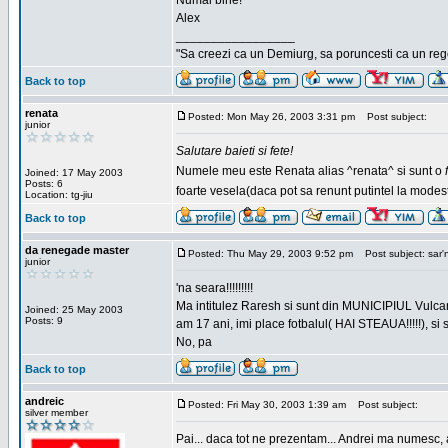
Numai bine!
Alex
_________________
"Sa creezi ca un Demiurg, sa poruncesti ca un rege
Back to top
renata
Posted: Mon May 26, 2003 3:31 pm
Post subject:
junior
Salutare baieti si fete!
Numele meu este Renata alias ^renata^ si sunt o
Joined: 17 May 2003
Posts: 6
foarte vesela(daca pot sa renunt putintel la modesti
Location: tg-jiu
Back to top
da renegade master
Posted: Thu May 29, 2003 9:52 pm
Post subject: sar'
junior
'na seara!!!!!!!!!
Ma intitulez Raresh si sunt din MUNICIPIUL Vulca
Joined: 25 May 2003
Posts: 9
am 17 ani, imi place fotbalul( HAI STEAUA!!!!!), si
No, pa
Back to top
andreic
Posted: Fri May 30, 2003 1:39 am
Post subject:
silver member
Pai... daca tot ne prezentam... Andrei ma numesc, 