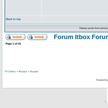
Back to top
Display posts from previo
Forum Itbox Foru
Page
1
of
91
-
-
TV Online
Reviste
Reviste
Powered by
-