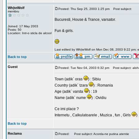
Wh|teWolf
Posted: Thu Sep 25, 2003 1:25 pm
Post subject:
membru
Bucuresti, House & Trance, varsator.
Joined: 17 May 2003
Posts: 50
Fun & girls.
Location: Intr-o sticla de alcool
Last edited by Wh|teWolf on Mon Dec 08, 2003 9:22 pm; edi
Back to top
Guest
Posted: Tue Nov 04, 2003 6:32 pm
Post subject: aloha 
Town (adik` oras
) : Sibiu
Country (adik` tzara
) : Romania
Age (adik` varsta
) : 19
Name (adik` nume
) : Ovidiu
Ce imi place ?
Internetu , Calkulatoarele , Muzica , fun , Girls
)
Back to top
Reclama
Posted:
Post subject: Acorda-ne putina atentie