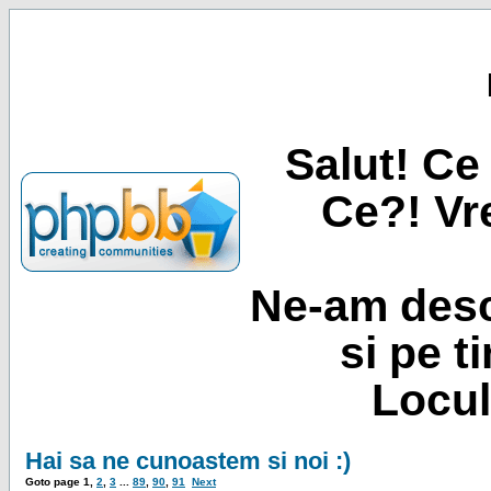
Salut! Ce 
Ce?! Vre
Ne-am desc
si pe t
Locul
Hai sa ne cunoastem si noi :)
Goto page
1
,
2
,
3
...
89
,
90
,
91
Next