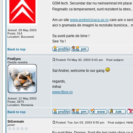
GSM tech. Secundar dar nu neinsemnat imi place sa
Flegmatic ca temperament, sunt rezistent la stres..
Am un site
www.andreicioaca.as.ro
care are o sect
aici o gramada de imagini la rezolutie bunicica... 
Joined: 29 May 2003
Posts: 314
Sa aveti parte de bine !
Location: Bucuresti
See Ya !
Back to top
FireEyes
Posted: Fri May 30, 2003 9:43 am
Post subject:
Gazda voastra
Sal Andrei, welcome to our gang
regards,
mihai
www.itbox.ro
Joined: 12 May 2003
Posts: 3875
Location: Romania
Back to top
StGermain
Posted: Tue Jun 03, 2003 9:50 pm
Post subject: Hello
junior
Eu sunt Alex, Dragos. Sunt din Iasi (asta chiar ca n