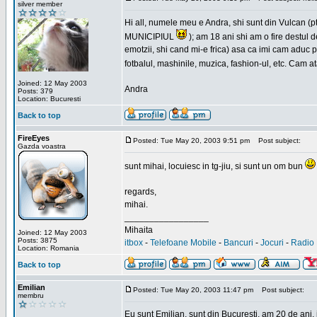
silver member
Hi all, numele meu e Andra, shi sunt din Vulcan (pt
MUNICIPIUL
); am 18 ani shi am o fire destul 
emotzii, shi cand mi-e frica) asa ca imi cam aduc p
fotbalul, mashinile, muzica, fashion-ul, etc. Cam 
Joined: 12 May 2003
Andra
Posts: 379
Location: Bucuresti
Back to top
FireEyes
Posted: Tue May 20, 2003 9:51 pm
Post subject:
Gazda voastra
sunt mihai, locuiesc in tg-jiu, si sunt un om bun
regards,
mihai.
_________________
Mihaita
Joined: 12 May 2003
Posts: 3875
itbox
-
Telefoane Mobile
-
Bancuri
-
Jocuri
-
Radio 
Location: Romania
Back to top
Emilian
Posted: Tue May 20, 2003 11:47 pm
Post subject:
membru
Eu sunt Emilian, sunt din Bucuresti, am 20 de ani, 