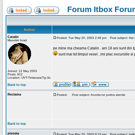
Forum Itbox Foru
Author
Catalin
Posted: Tue May 20, 2003 2:46 pm
Post subject: Hai s
Manelist Inrait
pe mine ma cheama Catalin . am 18 ani sunt din tg-ji
sunt mai tot timpul vesel , imi plac excursiile si
Joined: 12 May 2003
Posts: 912
Location: UVT-Timisoara/Tg-Jiu
Back to top
Reclama
Posted:
Post subject: Acorda-ne putina atentie
Back to top
pisoaia
Posted: Tue May 20, 2003 9:10 pm
Post subject: hell