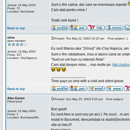
Sunt o fire calma, dar care se enerveaza repede
Joined: 13 May 2003
Posts: 72
Cam atat pentru mine !
Location: Bucharest
Toate cele bune !
Back to top
virus
Posted: Thu May 22, 2003 10:10 am
Post subject: :)
silver member
Eu sunt Marius aka ^|Virus|^ din Cluj-Napoca, am 21
Joined: 15 May 2003
Sunt o fire rabdatoare, insa si atunci cand se ump
Posts: 317
Location: Cluj-Napoca
"Sunt un om bun cu intentzii Rele"
Cam atat despre mine..., mai multe pe:
http://calin
_________________
Time pays us only with a cold and silent grave.
Back to top
Alex Gorun
Posted: Sun May 25, 2003 9:25 pm
Post subject:
Primul post
Bun gasit!
Joined: 25 May 2003
Eu sunt Alex si sunt nou pe aici:). Pe scurt... m-a
Posts: 1
Location: Bucharest/Ro
mutat in Bucuresti, deocamdata la studii(Electroni
site-ul meu:P.