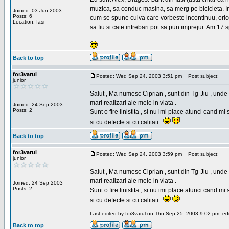
muzica, sa conduc masina, sa merg pe bicicleta. Imi
Joined: 03 Jun 2003
Posts: 6
cum se spune cuiva care vorbeste incontinuu, orice,
Location: Iasi
sa fiu si cate intrebari pot sa pun imprejur. Am 17 
Back to top
for3varul
Posted: Wed Sep 24, 2003 3:51 pm
Post subject:
junior
Salut , Ma numesc Ciprian , sunt din Tg-Jiu , unde 
mari realizari ale mele in viata .
Joined: 24 Sep 2003
Posts: 2
Sunt o fire linistita , si nu imi place atunci cand 
si cu defecte si cu calitati ..
Back to top
for3varul
Posted: Wed Sep 24, 2003 3:59 pm
Post subject:
junior
Salut , Ma numesc Ciprian , sunt din Tg-Jiu , unde 
mari realizari ale mele in viata .
Joined: 24 Sep 2003
Posts: 2
Sunt o fire linistita , si nu imi place atunci cand 
si cu defecte si cu calitati ..
Last edited by for3varul on Thu Sep 25, 2003 9:02 pm; edit
Back to top