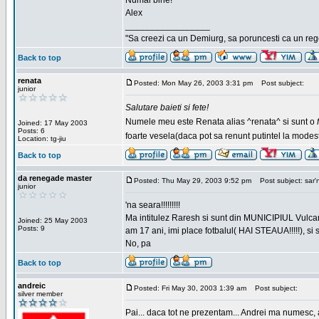
Numai bine!
Alex
_________________
"Sa creezi ca un Demiurg, sa poruncesti ca un rege
Back to top
renata
Posted: Mon May 26, 2003 3:31 pm
Post subject:
junior
Salutare baieti si fete!
Numele meu este Renata alias ^renata^ si sunt o
Joined: 17 May 2003
Posts: 6
foarte vesela(daca pot sa renunt putintel la modesti
Location: tg-jiu
Back to top
da renegade master
Posted: Thu May 29, 2003 9:52 pm
Post subject: sar'
junior
'na seara!!!!!!!!!
Ma intitulez Raresh si sunt din MUNICIPIUL Vulca
Joined: 25 May 2003
Posts: 9
am 17 ani, imi place fotbalul( HAI STEAUA!!!!!), si
No, pa
Back to top
andreic
Posted: Fri May 30, 2003 1:39 am
Post subject:
silver member
Pai... daca tot ne prezentam... Andrei ma numesc, 