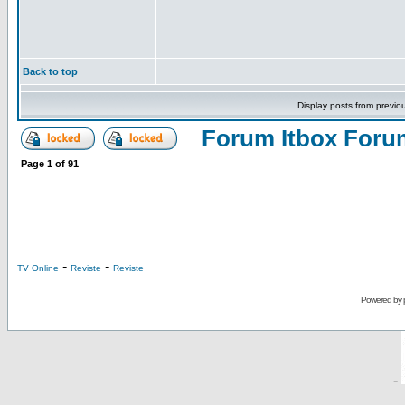
Back to top
Display posts from previo
Forum Itbox Foru
Page
1
of
91
-
-
TV Online
Reviste
Reviste
Powered by
-