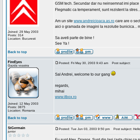
GSM tech. Secundar dar nu neinsemnat imi place sa
Flegmatic ca temperament, sunt rezistent la stres..
Am un site
www.andreicioaca.as.ro
care are o sect
aici o gramada de imagini la rezolutie bunicica... 
Joined: 29 May 2003
Posts: 314
Sa aveti parte de bine !
Location: Bucuresti
See Ya !
Back to top
FireEyes
Posted: Fri May 30, 2003 9:43 am
Post subject:
Gazda voastra
Sal Andrei, welcome to our gang
regards,
mihai
www.itbox.ro
Joined: 12 May 2003
Posts: 3875
Location: Romania
Back to top
StGermain
Posted: Tue Jun 03, 2003 9:50 pm
Post subject: Hello
junior
Eu sunt Alex, Dragos. Sunt din Iasi (asta chiar ca n