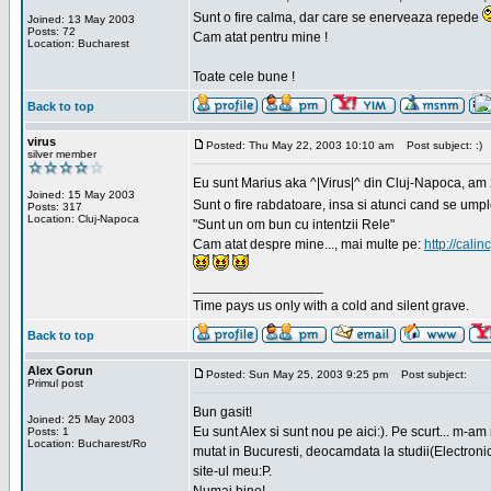
Sunt o fire calma, dar care se enerveaza repede
Joined: 13 May 2003
Posts: 72
Cam atat pentru mine !
Location: Bucharest
Toate cele bune !
Back to top
virus
Posted: Thu May 22, 2003 10:10 am
Post subject: :)
silver member
Eu sunt Marius aka ^|Virus|^ din Cluj-Napoca, am 21
Joined: 15 May 2003
Sunt o fire rabdatoare, insa si atunci cand se ump
Posts: 317
Location: Cluj-Napoca
"Sunt un om bun cu intentzii Rele"
Cam atat despre mine..., mai multe pe:
http://calin
_________________
Time pays us only with a cold and silent grave.
Back to top
Alex Gorun
Posted: Sun May 25, 2003 9:25 pm
Post subject:
Primul post
Bun gasit!
Joined: 25 May 2003
Eu sunt Alex si sunt nou pe aici:). Pe scurt... m-a
Posts: 1
Location: Bucharest/Ro
mutat in Bucuresti, deocamdata la studii(Electroni
site-ul meu:P.