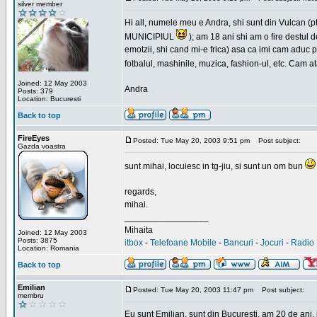
silver member
Hi all, numele meu e Andra, shi sunt din Vulcan (pt
MUNICIPIUL
); am 18 ani shi am o fire destul 
emotzii, shi cand mi-e frica) asa ca imi cam aduc p
fotbalul, mashinile, muzica, fashion-ul, etc. Cam 
Joined: 12 May 2003
Andra
Posts: 379
Location: Bucuresti
Back to top
FireEyes
Posted: Tue May 20, 2003 9:51 pm
Post subject:
Gazda voastra
sunt mihai, locuiesc in tg-jiu, si sunt un om bun
regards,
mihai.
_________________
Mihaita
Joined: 12 May 2003
Posts: 3875
itbox
-
Telefoane Mobile
-
Bancuri
-
Jocuri
-
Radio 
Location: Romania
Back to top
Emilian
Posted: Tue May 20, 2003 11:47 pm
Post subject:
membru
Eu sunt Emilian, sunt din Bucuresti, am 20 de ani, 