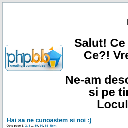
Salut! Ce 
Ce?! Vre
Ne-am desc
si pe t
Locul
Hai sa ne cunoastem si noi :)
Goto page
1
,
2
,
3
...
89
,
90
,
91
Next