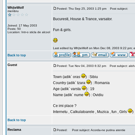
Wh|teWolf
Posted: Thu Sep 25, 2003 1:25 pm
Post subject:
membru
Bucuresti, House & Trance, varsator.
Joined: 17 May 2003
Posts: 50
Fun & girls.
Location: Intr-o sticla de alcool
Last edited by Wh|teWolf on Mon Dec 08, 2003 9:22 pm; edi
Back to top
Guest
Posted: Tue Nov 04, 2003 6:32 pm
Post subject: aloha 
Town (adik` oras
) : Sibiu
Country (adik` tzara
) : Romania
Age (adik` varsta
) : 19
Name (adik` nume
) : Ovidiu
Ce imi place ?
Internetu , Calkulatoarele , Muzica , fun , Girls
)
Back to top
Reclama
Posted:
Post subject: Acorda-ne putina atentie