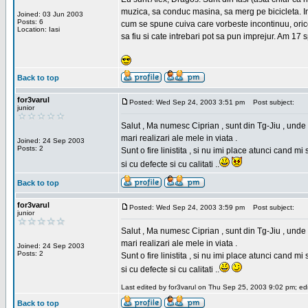
muzica, sa conduc masina, sa merg pe bicicleta. Imi
Joined: 03 Jun 2003
Posts: 6
cum se spune cuiva care vorbeste incontinuu, orice,
Location: Iasi
sa fiu si cate intrebari pot sa pun imprejur. Am 17 
Back to top
for3varul
Posted: Wed Sep 24, 2003 3:51 pm
Post subject:
junior
Salut , Ma numesc Ciprian , sunt din Tg-Jiu , unde 
mari realizari ale mele in viata .
Joined: 24 Sep 2003
Posts: 2
Sunt o fire linistita , si nu imi place atunci cand 
si cu defecte si cu calitati ..
Back to top
for3varul
Posted: Wed Sep 24, 2003 3:59 pm
Post subject:
junior
Salut , Ma numesc Ciprian , sunt din Tg-Jiu , unde 
mari realizari ale mele in viata .
Joined: 24 Sep 2003
Posts: 2
Sunt o fire linistita , si nu imi place atunci cand 
si cu defecte si cu calitati ..
Last edited by for3varul on Thu Sep 25, 2003 9:02 pm; edit
Back to top