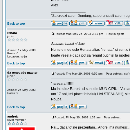
Numai bine!
Alex
_________________
"Sa creezi ca un Demiurg, sa poruncesti ca un rege
Back to top
renata
Posted: Mon May 26, 2003 3:31 pm
Post subject:
junior
Salutare baieti si fete!
Numele meu este Renata alias ^renata^ si sunt o
Joined: 17 May 2003
Posts: 6
foarte vesela(daca pot sa renunt putintel la modesti
Location: tg-jiu
Back to top
da renegade master
Posted: Thu May 29, 2003 9:52 pm
Post subject: sar'
junior
'na seara!!!!!!!!!
Ma intitulez Raresh si sunt din MUNICIPIUL Vulca
Joined: 25 May 2003
Posts: 9
am 17 ani, imi place fotbalul( HAI STEAUA!!!!!), si
No, pa
Back to top
andreic
Posted: Fri May 30, 2003 1:39 am
Post subject:
silver member
Pai... daca tot ne prezentam... Andrei ma numesc, 