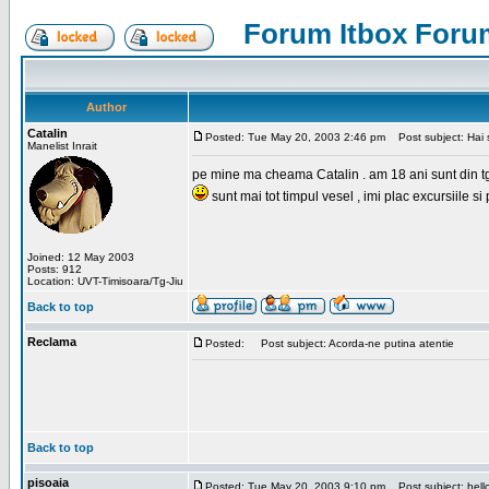
Forum Itbox Foru
Author
Catalin
Posted: Tue May 20, 2003 2:46 pm
Post subject: Hai s
Manelist Inrait
pe mine ma cheama Catalin . am 18 ani sunt din tg-ji
sunt mai tot timpul vesel , imi plac excursiile si
Joined: 12 May 2003
Posts: 912
Location: UVT-Timisoara/Tg-Jiu
Back to top
Reclama
Posted:
Post subject: Acorda-ne putina atentie
Back to top
pisoaia
Posted: Tue May 20, 2003 9:10 pm
Post subject: hell