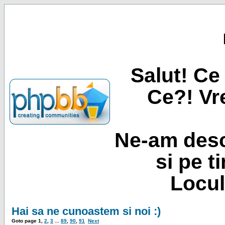
Salut! Ce 
Ce?! Vre
Ne-am desc
si pe t
Locul
Hai sa ne cunoastem si noi :)
Goto page
1
,
2
,
3
...
89
,
90
,
91
Next