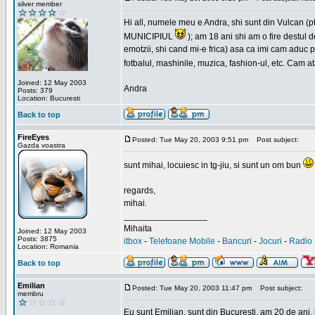
silver member
Hi all, numele meu e Andra, shi sunt din Vulcan (pt
MUNICIPIUL
); am 18 ani shi am o fire destul 
emotzii, shi cand mi-e frica) asa ca imi cam aduc p
fotbalul, mashinile, muzica, fashion-ul, etc. Cam 
Joined: 12 May 2003
Andra
Posts: 379
Location: Bucuresti
Back to top
FireEyes
Posted: Tue May 20, 2003 9:51 pm
Post subject:
Gazda voastra
sunt mihai, locuiesc in tg-jiu, si sunt un om bun
regards,
mihai.
_________________
Mihaita
Joined: 12 May 2003
Posts: 3875
itbox
-
Telefoane Mobile
-
Bancuri
-
Jocuri
-
Radio 
Location: Romania
Back to top
Emilian
Posted: Tue May 20, 2003 11:47 pm
Post subject:
membru
Eu sunt Emilian, sunt din Bucuresti, am 20 de ani, 