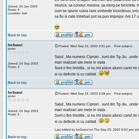
muzica, sa conduc masina, sa merg pe bicicleta. Imi
Joined: 03 Jun 2003
Posts: 6
cum se spune cuiva care vorbeste incontinuu, orice,
Location: Iasi
sa fiu si cate intrebari pot sa pun imprejur. Am 17 
Back to top
for3varul
Posted: Wed Sep 24, 2003 3:51 pm
Post subject:
junior
Salut , Ma numesc Ciprian , sunt din Tg-Jiu , unde 
mari realizari ale mele in viata .
Joined: 24 Sep 2003
Posts: 2
Sunt o fire linistita , si nu imi place atunci cand 
si cu defecte si cu calitati ..
Back to top
for3varul
Posted: Wed Sep 24, 2003 3:59 pm
Post subject:
junior
Salut , Ma numesc Ciprian , sunt din Tg-Jiu , unde 
mari realizari ale mele in viata .
Joined: 24 Sep 2003
Posts: 2
Sunt o fire linistita , si nu imi place atunci cand 
si cu defecte si cu calitati ..
Last edited by for3varul on Thu Sep 25, 2003 9:02 pm; edit
Back to top