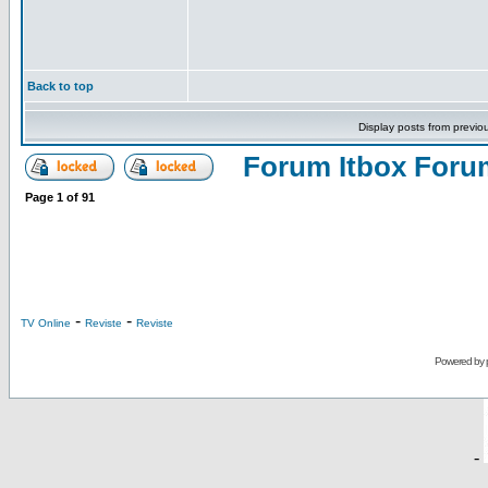
Back to top
Display posts from previo
Forum Itbox Foru
Page
1
of
91
-
-
TV Online
Reviste
Reviste
Powered by
-