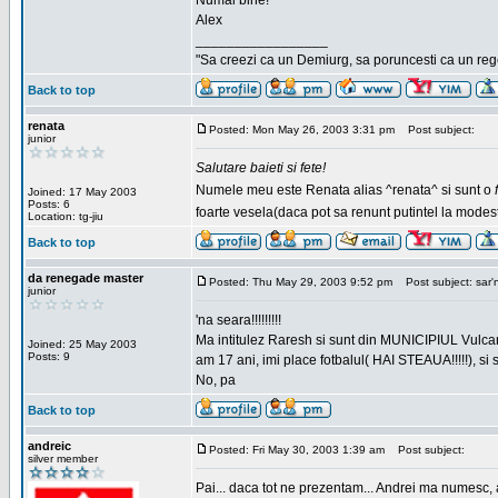
Numai bine!
Alex
_________________
"Sa creezi ca un Demiurg, sa poruncesti ca un rege
Back to top
renata
Posted: Mon May 26, 2003 3:31 pm
Post subject:
junior
Salutare baieti si fete!
Numele meu este Renata alias ^renata^ si sunt o
Joined: 17 May 2003
Posts: 6
foarte vesela(daca pot sa renunt putintel la modesti
Location: tg-jiu
Back to top
da renegade master
Posted: Thu May 29, 2003 9:52 pm
Post subject: sar'
junior
'na seara!!!!!!!!!
Ma intitulez Raresh si sunt din MUNICIPIUL Vulca
Joined: 25 May 2003
Posts: 9
am 17 ani, imi place fotbalul( HAI STEAUA!!!!!), si
No, pa
Back to top
andreic
Posted: Fri May 30, 2003 1:39 am
Post subject:
silver member
Pai... daca tot ne prezentam... Andrei ma numesc, 