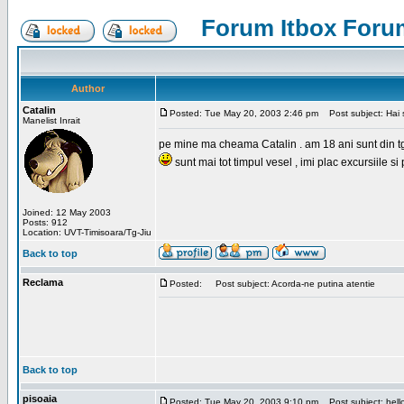
Forum Itbox Foru
Author
Catalin
Posted: Tue May 20, 2003 2:46 pm
Post subject: Hai s
Manelist Inrait
pe mine ma cheama Catalin . am 18 ani sunt din tg-ji
sunt mai tot timpul vesel , imi plac excursiile si
Joined: 12 May 2003
Posts: 912
Location: UVT-Timisoara/Tg-Jiu
Back to top
Reclama
Posted:
Post subject: Acorda-ne putina atentie
Back to top
pisoaia
Posted: Tue May 20, 2003 9:10 pm
Post subject: hell