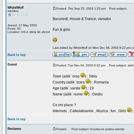
Wh|teWolf
Posted: Thu Sep 25, 2003 1:25 pm
Post subject:
membru
Bucuresti, House & Trance, varsator.
Joined: 17 May 2003
Posts: 50
Fun & girls.
Location: Intr-o sticla de alcool
Last edited by Wh|teWolf on Mon Dec 08, 2003 9:22 pm; edi
Back to top
Guest
Posted: Tue Nov 04, 2003 6:32 pm
Post subject: aloha 
Town (adik` oras
) : Sibiu
Country (adik` tzara
) : Romania
Age (adik` varsta
) : 19
Name (adik` nume
) : Ovidiu
Ce imi place ?
Internetu , Calkulatoarele , Muzica , fun , Girls
)
Back to top
Reclama
Posted:
Post subject: Acorda-ne putina atentie