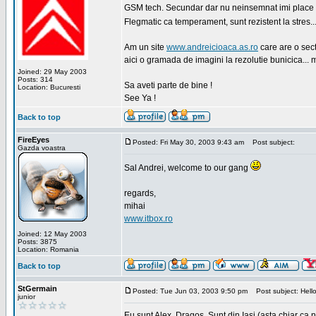
GSM tech. Secundar dar nu neinsemnat imi place sa
Flegmatic ca temperament, sunt rezistent la stres..
Am un site
www.andreicioaca.as.ro
care are o sect
aici o gramada de imagini la rezolutie bunicica... 
Joined: 29 May 2003
Posts: 314
Sa aveti parte de bine !
Location: Bucuresti
See Ya !
Back to top
FireEyes
Posted: Fri May 30, 2003 9:43 am
Post subject:
Gazda voastra
Sal Andrei, welcome to our gang
regards,
mihai
www.itbox.ro
Joined: 12 May 2003
Posts: 3875
Location: Romania
Back to top
StGermain
Posted: Tue Jun 03, 2003 9:50 pm
Post subject: Hello
junior
Eu sunt Alex, Dragos. Sunt din Iasi (asta chiar ca n