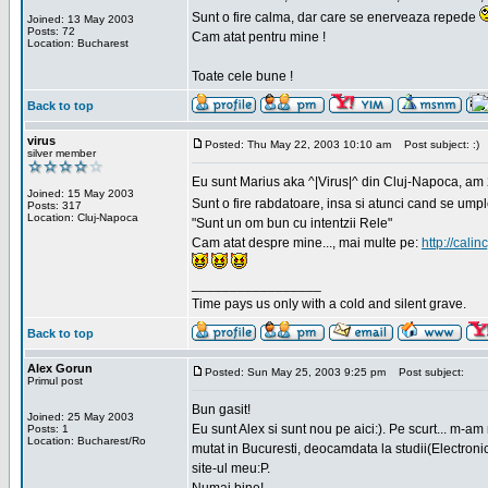
Sunt o fire calma, dar care se enerveaza repede
Joined: 13 May 2003
Posts: 72
Cam atat pentru mine !
Location: Bucharest
Toate cele bune !
Back to top
virus
Posted: Thu May 22, 2003 10:10 am
Post subject: :)
silver member
Eu sunt Marius aka ^|Virus|^ din Cluj-Napoca, am 21
Joined: 15 May 2003
Sunt o fire rabdatoare, insa si atunci cand se ump
Posts: 317
Location: Cluj-Napoca
"Sunt un om bun cu intentzii Rele"
Cam atat despre mine..., mai multe pe:
http://calin
_________________
Time pays us only with a cold and silent grave.
Back to top
Alex Gorun
Posted: Sun May 25, 2003 9:25 pm
Post subject:
Primul post
Bun gasit!
Joined: 25 May 2003
Eu sunt Alex si sunt nou pe aici:). Pe scurt... m-a
Posts: 1
Location: Bucharest/Ro
mutat in Bucuresti, deocamdata la studii(Electroni
site-ul meu:P.