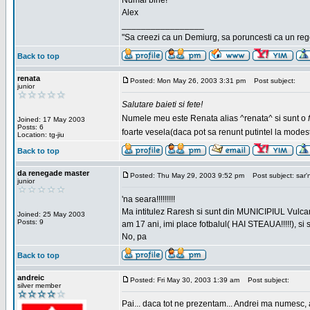
Numai bine!
Alex
_________________
"Sa creezi ca un Demiurg, sa poruncesti ca un rege
Back to top
renata
Posted: Mon May 26, 2003 3:31 pm
Post subject:
junior
Salutare baieti si fete!
Numele meu este Renata alias ^renata^ si sunt o
Joined: 17 May 2003
Posts: 6
foarte vesela(daca pot sa renunt putintel la modesti
Location: tg-jiu
Back to top
da renegade master
Posted: Thu May 29, 2003 9:52 pm
Post subject: sar'
junior
'na seara!!!!!!!!!
Ma intitulez Raresh si sunt din MUNICIPIUL Vulca
Joined: 25 May 2003
Posts: 9
am 17 ani, imi place fotbalul( HAI STEAUA!!!!!), si
No, pa
Back to top
andreic
Posted: Fri May 30, 2003 1:39 am
Post subject:
silver member
Pai... daca tot ne prezentam... Andrei ma numesc, 