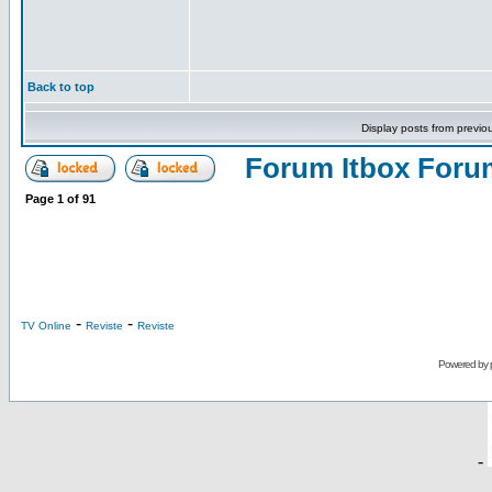
Back to top
Display posts from previo
Forum Itbox Foru
Page
1
of
91
-
-
TV Online
Reviste
Reviste
Powered by
-