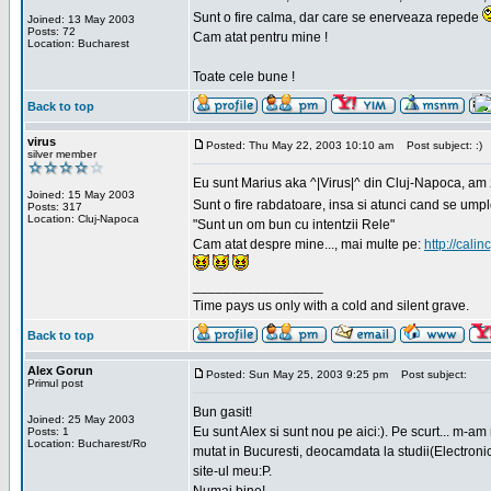
Sunt o fire calma, dar care se enerveaza repede
Joined: 13 May 2003
Posts: 72
Cam atat pentru mine !
Location: Bucharest
Toate cele bune !
Back to top
virus
Posted: Thu May 22, 2003 10:10 am
Post subject: :)
silver member
Eu sunt Marius aka ^|Virus|^ din Cluj-Napoca, am 21
Joined: 15 May 2003
Sunt o fire rabdatoare, insa si atunci cand se ump
Posts: 317
Location: Cluj-Napoca
"Sunt un om bun cu intentzii Rele"
Cam atat despre mine..., mai multe pe:
http://calin
_________________
Time pays us only with a cold and silent grave.
Back to top
Alex Gorun
Posted: Sun May 25, 2003 9:25 pm
Post subject:
Primul post
Bun gasit!
Joined: 25 May 2003
Eu sunt Alex si sunt nou pe aici:). Pe scurt... m-a
Posts: 1
Location: Bucharest/Ro
mutat in Bucuresti, deocamdata la studii(Electroni
site-ul meu:P.