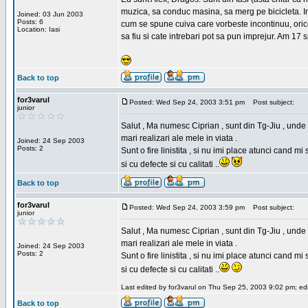
muzica, sa conduc masina, sa merg pe bicicleta. Imi
Joined: 03 Jun 2003
Posts: 6
cum se spune cuiva care vorbeste incontinuu, orice,
Location: Iasi
sa fiu si cate intrebari pot sa pun imprejur. Am 17 
Back to top
for3varul
Posted: Wed Sep 24, 2003 3:51 pm
Post subject:
junior
Salut , Ma numesc Ciprian , sunt din Tg-Jiu , unde 
mari realizari ale mele in viata .
Joined: 24 Sep 2003
Posts: 2
Sunt o fire linistita , si nu imi place atunci cand 
si cu defecte si cu calitati ..
Back to top
for3varul
Posted: Wed Sep 24, 2003 3:59 pm
Post subject:
junior
Salut , Ma numesc Ciprian , sunt din Tg-Jiu , unde 
mari realizari ale mele in viata .
Joined: 24 Sep 2003
Posts: 2
Sunt o fire linistita , si nu imi place atunci cand 
si cu defecte si cu calitati ..
Last edited by for3varul on Thu Sep 25, 2003 9:02 pm; edit
Back to top