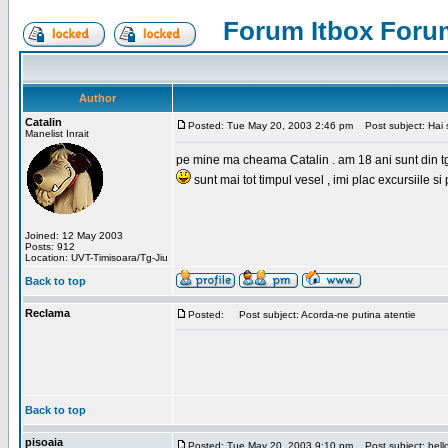
Forum Itbox Foru
Author
Catalin
Posted: Tue May 20, 2003 2:46 pm
Post subject: Hai s
Manelist Inrait
pe mine ma cheama Catalin . am 18 ani sunt din tg-ji
sunt mai tot timpul vesel , imi plac excursiile si
Joined: 12 May 2003
Posts: 912
Location: UVT-Timisoara/Tg-Jiu
Back to top
Reclama
Posted:
Post subject: Acorda-ne putina atentie
Back to top
pisoaia
Posted: Tue May 20, 2003 9:10 pm
Post subject: hell