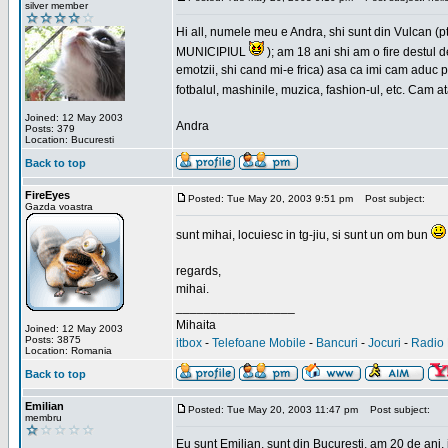
silver member
Hi all, numele meu e Andra, shi sunt din Vulcan (pt
MUNICIPIUL
); am 18 ani shi am o fire destul 
emotzii, shi cand mi-e frica) asa ca imi cam aduc p
fotbalul, mashinile, muzica, fashion-ul, etc. Cam 
Joined: 12 May 2003
Andra
Posts: 379
Location: Bucuresti
Back to top
FireEyes
Posted: Tue May 20, 2003 9:51 pm
Post subject:
Gazda voastra
sunt mihai, locuiesc in tg-jiu, si sunt un om bun
regards,
mihai.
_________________
Mihaita
Joined: 12 May 2003
Posts: 3875
itbox
-
Telefoane Mobile
-
Bancuri
-
Jocuri
-
Radio 
Location: Romania
Back to top
Emilian
Posted: Tue May 20, 2003 11:47 pm
Post subject:
membru
Eu sunt Emilian, sunt din Bucuresti, am 20 de ani, 