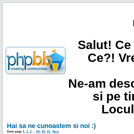
Salut! Ce 
Ce?! Vre
Ne-am desc
si pe t
Locul
Hai sa ne cunoastem si noi :)
Goto page
1
,
2
,
3
...
89
,
90
,
91
Next