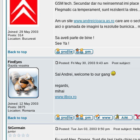
GSM tech. Secundar dar nu neinsemnat imi place sa
Flegmatic ca temperament, sunt rezistent la stres..
Am un site
www.andreicioaca.as.ro
care are o sect
aici o gramada de imagini la rezolutie bunicica... 
Joined: 29 May 2003
Posts: 314
Sa aveti parte de bine !
Location: Bucuresti
See Ya !
Back to top
FireEyes
Posted: Fri May 30, 2003 9:43 am
Post subject:
Gazda voastra
Sal Andrei, welcome to our gang
regards,
mihai
www.itbox.ro
Joined: 12 May 2003
Posts: 3875
Location: Romania
Back to top
StGermain
Posted: Tue Jun 03, 2003 9:50 pm
Post subject: Hello
junior
Eu sunt Alex, Dragos. Sunt din Iasi (asta chiar ca n