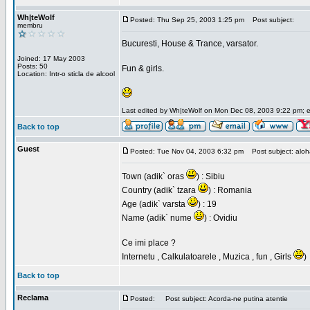
Wh|teWolf
Posted: Thu Sep 25, 2003 1:25 pm
Post subject:
membru
Bucuresti, House & Trance, varsator.
Joined: 17 May 2003
Posts: 50
Fun & girls.
Location: Intr-o sticla de alcool
Last edited by Wh|teWolf on Mon Dec 08, 2003 9:22 pm; edi
Back to top
Guest
Posted: Tue Nov 04, 2003 6:32 pm
Post subject: aloha 
Town (adik` oras
) : Sibiu
Country (adik` tzara
) : Romania
Age (adik` varsta
) : 19
Name (adik` nume
) : Ovidiu
Ce imi place ?
Internetu , Calkulatoarele , Muzica , fun , Girls
)
Back to top
Reclama
Posted:
Post subject: Acorda-ne putina atentie