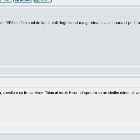
 unde 90% din fete sunt de fapt baieti deghizati si ma gandeam ca se poarta si pe foru
, chestia e ca tre sa zicem "
bine ai venit Hera
!; si speram sa ne simtim minunat :w