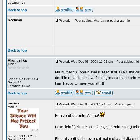
Location: :-)
Back to top
Reclama
Posted:
Post subject: Acorda-ne putina atentie
Back to top
Alionushka
Posted: Wed Dec 03, 2003 12:51 pm
Post subject: bin
junior
Ma numesc Aliona(nume rusesc,si stiu ca suna carag
decit in rusa cind imi va fi mai greu sa ma exprim vo
Joined: 02 Dec 2003
Posts: 16
I am happy to meet you all!!!!!
Location: Rusia
Back to top
marius
Posted: Wed Dec 03, 2003 1:21 pm
Post subject:
Marius
Bun venit si pentru Aliona!
(Kac dela? ) Nu tre sa iti faci griji pentru stangac
Joined: 29 Oct 2003
Bine ai venit si iti urez o cat mai multa activitate pr
Posts: 4654