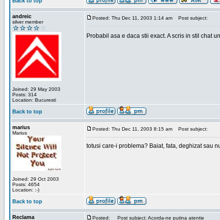
Back to top
andreic
Posted: Thu Dec 11, 2003 1:14 am
Post subject:
silver member
Probabil asa e daca stii exact. A scris in stil chat
Joined: 29 May 2003
Posts: 314
Location: Bucuresti
Back to top
marius
Posted: Thu Dec 11, 2003 8:15 am
Post subject:
Marius
totusi care-i problema? Baiat, fata, deghizat sau nu
Joined: 29 Oct 2003
Posts: 4654
Location: :-)
Back to top
Reclama
Posted:
Post subject: Acorda-ne putina atentie