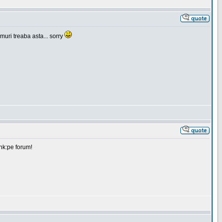
muri treaba asta... sorry
ink:pe forum!