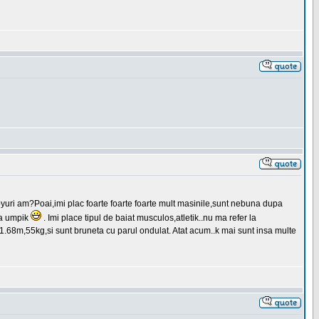
yuri am?Poai,imi plac foarte foarte foarte mult masinile,sunt nebuna dupa
ta umpik
. Imi place tipul de baiat musculos,atletik..nu ma refer la
i,1.68m,55kg,si sunt bruneta cu parul ondulat. Atat acum..k mai sunt insa multe