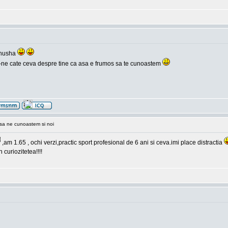
inusha
 zii-ne cate ceva despre tine ca asa e frumos sa te cunoastem
sa ne cunoastem si noi
,am 1.65 , ochi verzi,practic sport profesional de 6 ani si ceva.imi place distractia
 curiozitetea!!!!