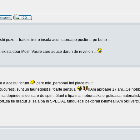
hi poze ... traiesc intr-o insula acum aproape pustie ... pe bune ...
. exista doar Mosh Vasile care aduce daruri de revelion ...
a a acestui forum
,care mie ,personal imi place mult...
curesti, sunt un taur egoist si foarte senzual
!! Am aproape 17 ani...Ce hobb
sa depinde si de stare de spirit...Sunt o tipa mai nebunatika,orgolioasa,materialis
t..sa fie dragut ,si sa aiba in SPECIAL fundulet si pektorali k-lumea!! Am okii verz