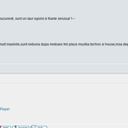
bucuresti,
sunt un taur egoist si foarte senzual !
---
mult masinile,sunt nebuna dupa motoare Imi place muzika techno si house,insa depin
Player