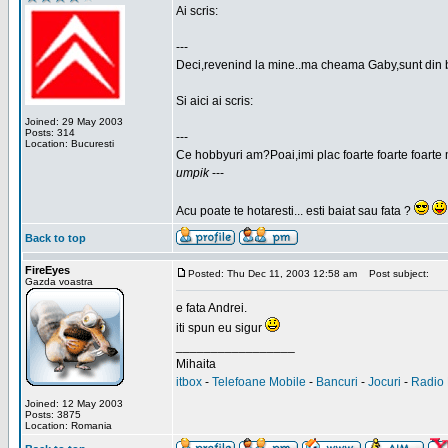
Ai scris:
---
Deci,revenind la mine..ma cheama Gaby,sunt din 
Si aici ai scris:
Joined: 29 May 2003
Posts: 314
---
Location: Bucuresti
Ce hobbyuri am?Poai,imi plac foarte foarte foarte 
umpik
---
Acu poate te hotaresti... esti baiat sau fata ?
Back to top
FireEyes
Posted: Thu Dec 11, 2003 12:58 am
Post subject:
Gazda voastra
e fata Andrei.
iti spun eu sigur
_________________
Mihaita
itbox
-
Telefoane Mobile
-
Bancuri
-
Jocuri
-
Radio 
Joined: 12 May 2003
Posts: 3875
Location: Romania