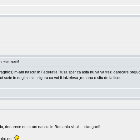
e v-am gasit!
hios),m-am nascut in Federatia Rusa sper ca asta nu va va trezi oarecare prejudicii,
i scrie in english sint sigura ca voi fi intzelesa ,romana o stiu de la liceu.
ia ta, deoarece eu m-am nascut in Romania si tot..... stangaci!
intre noi!