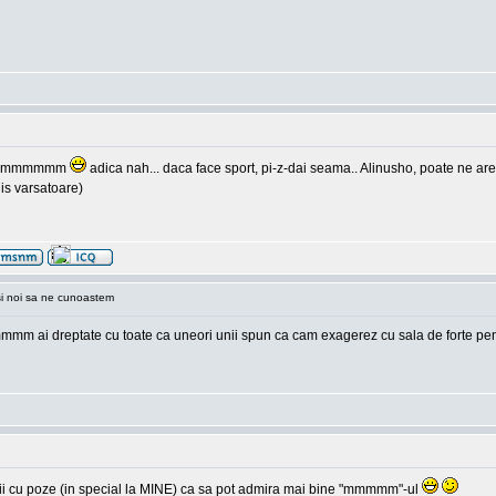
pppp mmmmmm
adica nah... daca face sport, pi-z-dai seama.. Alinusho, poate ne are
is varsatoare)
si noi sa ne cunoastem
mmm ai dreptate cu toate ca uneori unii spun ca cam exagerez cu sala de forte pent
a vii cu poze (in special la MINE) ca sa pot admira mai bine "mmmmm"-ul