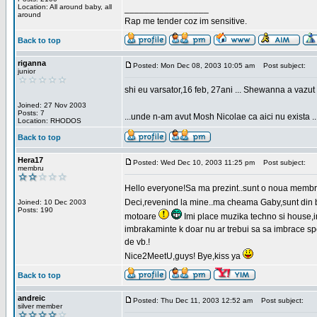
Location: All around baby, all
_________________
around
Rap me tender coz im sensitive.
Back to top
riganna
Posted: Mon Dec 08, 2003 10:05 am
Post subject:
junior
shi eu varsator,16 feb, 27ani ... Shewanna a vazut s
Joined: 27 Nov 2003
Posts: 7
...unde n-am avut Mosh Nicolae ca aici nu exista ..
Location: RHODOS
Back to top
Hera17
Posted: Wed Dec 10, 2003 11:25 pm
Post subject:
membru
Hello everyone!Sa ma prezint..sunt o noua membr
Deci,revenind la mine..ma cheama Gaby,sunt din bu
Joined: 10 Dec 2003
Posts: 190
motoare
Imi place muzika techno si house,in
imbrakaminte k doar nu ar trebui sa sa imbrace spor
de vb.!
Nice2MeetU,guys! Bye,kiss ya
Back to top
andreic
Posted: Thu Dec 11, 2003 12:52 am
Post subject:
silver member