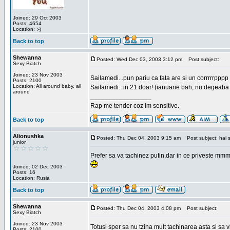
Joined: 29 Oct 2003
Posts: 4654
Location: :-)
Back to top
Shewanna
Posted: Wed Dec 03, 2003 3:12 pm
Post subject:
Sexy Biatch
Joined: 23 Nov 2003
Sailamedi...pun pariu ca fata are si un corrrrr
Posts: 2100
Location: All around baby, all
Sailamedi.. in 21 doar! (ianuarie bah, nu degeaba 
around
_________________
Rap me tender coz im sensitive.
Back to top
Alionushka
Posted: Thu Dec 04, 2003 9:15 am
Post subject: hai 
junior
Prefer sa va tachinez putin,dar in ce priveste mmm
Joined: 02 Dec 2003
Posts: 16
Location: Rusia
Back to top
Shewanna
Posted: Thu Dec 04, 2003 4:08 pm
Post subject:
Sexy Biatch
Joined: 23 Nov 2003
Totusi sper sa nu tzina mult tachinarea asta si s
Posts: 2100