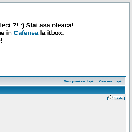
leci ?! :) Stai asa oleaca!
ne in
Cafenea
la itbox.
!
View previous topic
::
View next topic