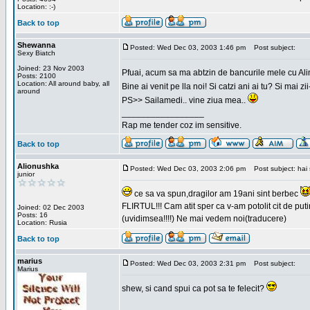
Location: :-)
Back to top
Shewanna
Posted: Wed Dec 03, 2003 1:46 pm
Post subject:
Sexy Biatch
Joined: 23 Nov 2003
Pfuai, acum sa ma abtzin de bancurile mele cu Al
Posts: 2100
Location: All around baby, all
Bine ai venit pe lla noi! Si catzi ani ai tu? Si mai
around
PS>> Sailamedi.. vine ziua mea..
_________________
Rap me tender coz im sensitive.
Back to top
Alionushka
Posted: Wed Dec 03, 2003 2:06 pm
Post subject: hai 
junior
ce sa va spun,dragilor am 19ani sint berbec
FLIRTUL!!! Cam atit sper ca v-am potolit cit de putin
Joined: 02 Dec 2003
Posts: 16
(uvidimsea!!!!) Ne mai vedem noi(traducere)
Location: Rusia
Back to top
marius
Posted: Wed Dec 03, 2003 2:31 pm
Post subject:
Marius
shew, si cand spui ca pot sa te felecit?