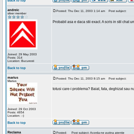
Back to top
andreic
Posted: Thu Dec 11, 2003 1:14 am
Post subject:
silver member
Probabil asa e daca stii exact. A scris in stil chat
Joined: 29 May 2003
Posts: 314
Location: Bucuresti
Back to top
marius
Posted: Thu Dec 11, 2003 8:15 am
Post subject:
Marius
totusi care-i problema? Baiat, fata, deghizat sau nu
Joined: 29 Oct 2003
Posts: 4654
Location: :-)
Back to top
Reclama
Posted:
Post subject: Acorda-ne putina atentie