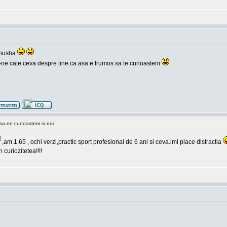
inusha
 zii-ne cate ceva despre tine ca asa e frumos sa te cunoastem
sa ne cunoastem si noi
,am 1.65 , ochi verzi,practic sport profesional de 6 ani si ceva.imi place distractia
 curiozitetea!!!!