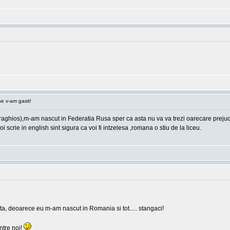
e v-am gasit!
hios),m-am nascut in Federatia Rusa sper ca asta nu va va trezi oarecare prejudicii,
i scrie in english sint sigura ca voi fi intzelesa ,romana o stiu de la liceu.
ia ta, deoarece eu m-am nascut in Romania si tot..... stangaci!
intre noi!