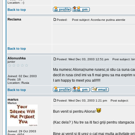
Location: :-)
Back to top
Reclama
Posted:
Post subject: Acorda-ne putina atentie
Back to top
Alionushka
Posted: Wed Dec 03, 2003 12:51 pm
Post subject: bin
junior
Ma numesc Aliona(nume rusesc,si stiu ca suna carag
decit in rusa cind imi va fi mai greu sa ma exprim vo
Joined: 02 Dec 2003
Posts: 16
I am happy to meet you all!!!!!
Location: Rusia
Back to top
marius
Posted: Wed Dec 03, 2003 1:21 pm
Post subject:
Marius
Bun venit si pentru Aliona!
(Kac dela? ) Nu tre sa iti faci griji pentru stangac
Joined: 29 Oct 2003
Bine ai venit si iti urez o cat mai multa activitate pr
Posts: 4654