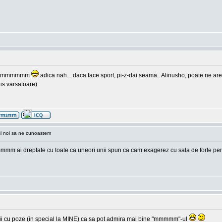
pppp mmmmmm
adica nah... daca face sport, pi-z-dai seama.. Alinusho, poate ne are
is varsatoare)
si noi sa ne cunoastem
mmm ai dreptate cu toate ca uneori unii spun ca cam exagerez cu sala de forte pent
a vii cu poze (in special la MINE) ca sa pot admira mai bine "mmmmm"-ul