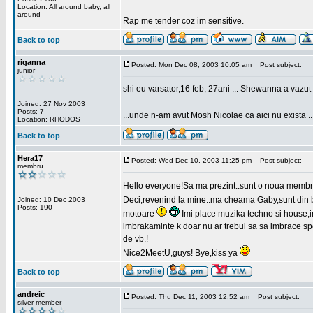
Location: All around baby, all
_________________
around
Rap me tender coz im sensitive.
Back to top
riganna
Posted: Mon Dec 08, 2003 10:05 am
Post subject:
junior
shi eu varsator,16 feb, 27ani ... Shewanna a vazut s
Joined: 27 Nov 2003
Posts: 7
...unde n-am avut Mosh Nicolae ca aici nu exista ..
Location: RHODOS
Back to top
Hera17
Posted: Wed Dec 10, 2003 11:25 pm
Post subject:
membru
Hello everyone!Sa ma prezint..sunt o noua membr
Deci,revenind la mine..ma cheama Gaby,sunt din bu
Joined: 10 Dec 2003
Posts: 190
motoare
Imi place muzika techno si house,in
imbrakaminte k doar nu ar trebui sa sa imbrace spor
de vb.!
Nice2MeetU,guys! Bye,kiss ya
Back to top
andreic
Posted: Thu Dec 11, 2003 12:52 am
Post subject:
silver member