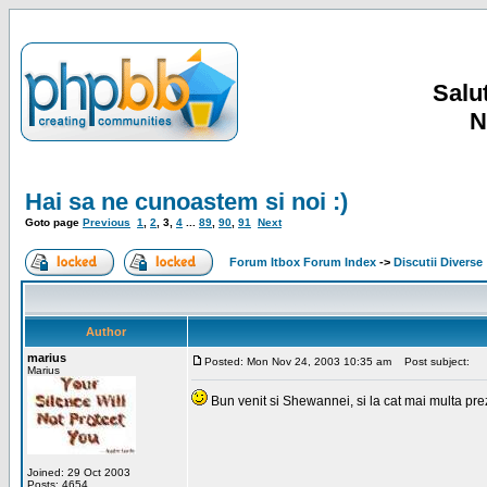
Salut
N
Hai sa ne cunoastem si noi :)
Goto page
Previous
1
,
2
,
3
,
4
...
89
,
90
,
91
Next
Forum Itbox Forum Index
->
Discutii Diverse
Author
marius
Posted: Mon Nov 24, 2003 10:35 am
Post subject:
Marius
Bun venit si Shewannei, si la cat mai multa pre
Joined: 29 Oct 2003
Posts: 4654