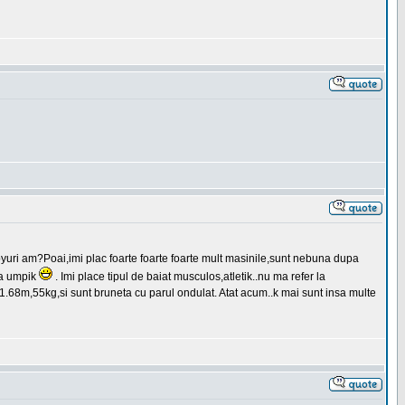
yuri am?Poai,imi plac foarte foarte foarte mult masinile,sunt nebuna dupa
ta umpik
. Imi place tipul de baiat musculos,atletik..nu ma refer la
i,1.68m,55kg,si sunt bruneta cu parul ondulat. Atat acum..k mai sunt insa multe