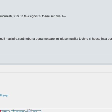
bucuresti,
sunt un taur egoist si foarte senzual !
---
mult masinile,sunt nebuna dupa motoare Imi place muzika techno si house,insa depin
Player