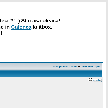
leci ?! :) Stai asa oleaca!
ne in
Cafenea
la itbox.
!
View previous topic
::
View next topic