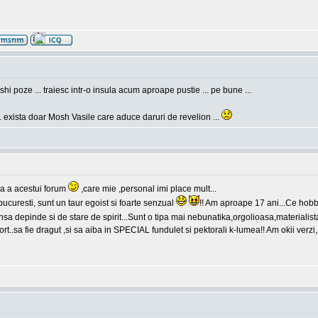
hi poze ... traiesc intr-o insula acum aproape pustie ... pe bune ...
. exista doar Mosh Vasile care aduce daruri de revelion ...
a a acestui forum
,care mie ,personal imi place mult...
curesti, sunt un taur egoist si foarte senzual
!! Am aproape 17 ani...Ce hobb
sa depinde si de stare de spirit...Sunt o tipa mai nebunatika,orgolioasa,materialis
t..sa fie dragut ,si sa aiba in SPECIAL fundulet si pektorali k-lumea!! Am okii verz