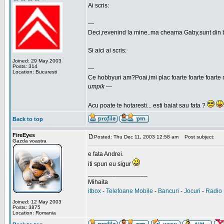
Ai scris:
---
Deci,revenind la mine..ma cheama Gaby,sunt din 
Si aici ai scris:
Joined: 29 May 2003
Posts: 314
---
Location: Bucuresti
Ce hobbyuri am?Poai,imi plac foarte foarte foarte 
umpik
---
Acu poate te hotaresti... esti baiat sau fata ?
Back to top
FireEyes
Posted: Thu Dec 11, 2003 12:58 am
Post subject:
Gazda voastra
e fata Andrei.
iti spun eu sigur
_________________
Mihaita
itbox
-
Telefoane Mobile
-
Bancuri
-
Jocuri
-
Radio 
Joined: 12 May 2003
Posts: 3875
Location: Romania