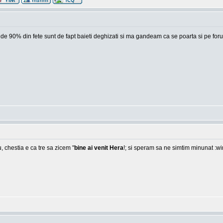
 unde 90% din fete sunt de fapt baieti deghizati si ma gandeam ca se poarta si pe foru
, chestia e ca tre sa zicem "
bine ai venit Hera
!; si speram sa ne simtim minunat :w