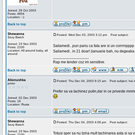
Joined: 29 Oct 2003
Posts: 4654
Location: :-)
Back to top
Shewanna
Posted: Wed Dec 03, 2003 3:12 pm
Post subject:
Sexy Biatch
Joined: 23 Nov 2003
Sailamedi...pun pariu ca fata are si un corrrrr
Posts: 2100
Location: All around baby, all
Sailamedi.. in 21 doar! (ianuarie bah, nu degeaba 
around
_________________
Rap me tender coz im sensitive.
Back to top
Alionushka
Posted: Thu Dec 04, 2003 9:15 am
Post subject: hai 
junior
Prefer sa va tachinez putin,dar in ce priveste mmm
Joined: 02 Dec 2003
Posts: 16
Location: Rusia
Back to top
Shewanna
Posted: Thu Dec 04, 2003 4:08 pm
Post subject:
Sexy Biatch
Joined: 23 Nov 2003
Totusi sper sa nu tzina mult tachinarea asta si s
Posts: 2100