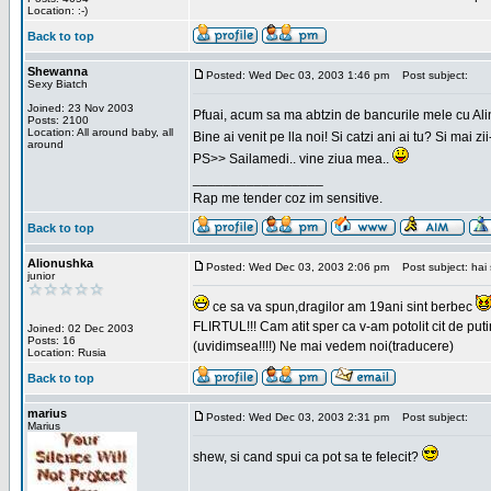
Location: :-)
Back to top
Shewanna
Posted: Wed Dec 03, 2003 1:46 pm
Post subject:
Sexy Biatch
Joined: 23 Nov 2003
Pfuai, acum sa ma abtzin de bancurile mele cu Al
Posts: 2100
Location: All around baby, all
Bine ai venit pe lla noi! Si catzi ani ai tu? Si mai
around
PS>> Sailamedi.. vine ziua mea..
_________________
Rap me tender coz im sensitive.
Back to top
Alionushka
Posted: Wed Dec 03, 2003 2:06 pm
Post subject: hai 
junior
ce sa va spun,dragilor am 19ani sint berbec
FLIRTUL!!! Cam atit sper ca v-am potolit cit de putin
Joined: 02 Dec 2003
Posts: 16
(uvidimsea!!!!) Ne mai vedem noi(traducere)
Location: Rusia
Back to top
marius
Posted: Wed Dec 03, 2003 2:31 pm
Post subject:
Marius
shew, si cand spui ca pot sa te felecit?