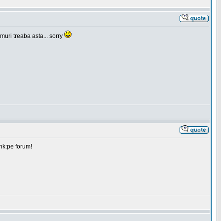
muri treaba asta... sorry
ink:pe forum!