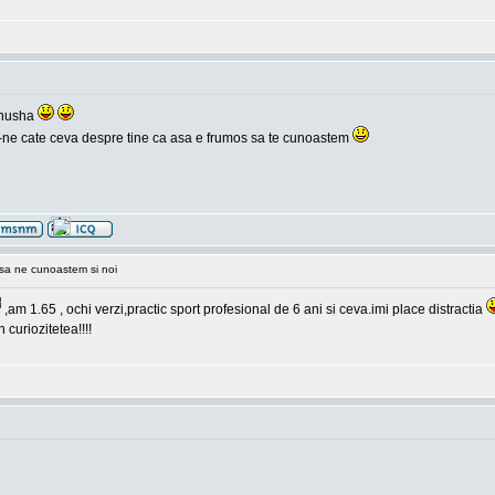
inusha
 zii-ne cate ceva despre tine ca asa e frumos sa te cunoastem
sa ne cunoastem si noi
,am 1.65 , ochi verzi,practic sport profesional de 6 ani si ceva.imi place distractia
 curiozitetea!!!!