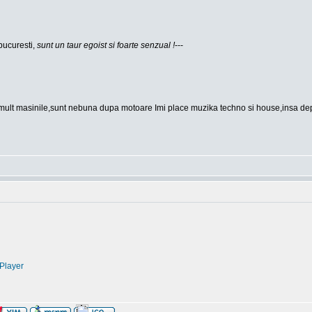
bucuresti,
sunt un taur egoist si foarte senzual !
---
mult masinile,sunt nebuna dupa motoare Imi place muzika techno si house,insa depin
Player