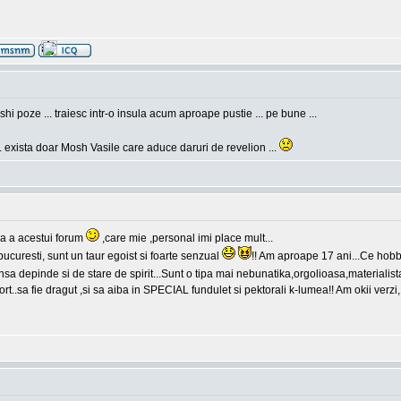
hi poze ... traiesc intr-o insula acum aproape pustie ... pe bune ...
. exista doar Mosh Vasile care aduce daruri de revelion ...
a a acestui forum
,care mie ,personal imi place mult...
curesti, sunt un taur egoist si foarte senzual
!! Am aproape 17 ani...Ce hobb
sa depinde si de stare de spirit...Sunt o tipa mai nebunatika,orgolioasa,materialis
t..sa fie dragut ,si sa aiba in SPECIAL fundulet si pektorali k-lumea!! Am okii verz