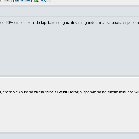
 unde 90% din fete sunt de fapt baieti deghizati si ma gandeam ca se poarta si pe foru
, chestia e ca tre sa zicem "
bine ai venit Hera
!; si speram sa ne simtim minunat :w