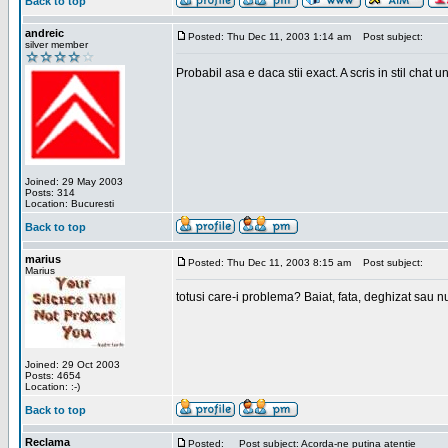
Back to top
andreic
Posted: Thu Dec 11, 2003 1:14 am
Post subject:
silver member
Probabil asa e daca stii exact. A scris in stil chat
Joined: 29 May 2003
Posts: 314
Location: Bucuresti
Back to top
marius
Posted: Thu Dec 11, 2003 8:15 am
Post subject:
Marius
totusi care-i problema? Baiat, fata, deghizat sau nu
Joined: 29 Oct 2003
Posts: 4654
Location: :-)
Back to top
Reclama
Posted:
Post subject: Acorda-ne putina atentie