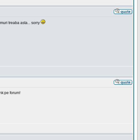
muri treaba asta... sorry
ink:pe forum!