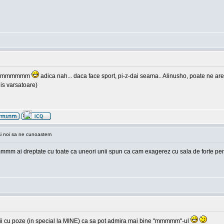
pppp mmmmmm
adica nah... daca face sport, pi-z-dai seama.. Alinusho, poate ne are
is varsatoare)
si noi sa ne cunoastem
mmm ai dreptate cu toate ca uneori unii spun ca cam exagerez cu sala de forte pent
a vii cu poze (in special la MINE) ca sa pot admira mai bine "mmmmm"-ul