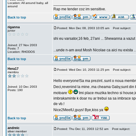
Location: All around baby, all
_________________
around
Rap me tender coz im sensitive.
Back to top
riganna
Posted: Mon Dec 08, 2003 10:05 am
Post subject:
junior
shi eu varsator,16 feb, 27ani ... Shewanna a vazut s
Joined: 27 Nov 2003
Posts: 7
...unde n-am avut Mosh Nicolae ca aici nu exista ..
Location: RHODOS
Back to top
Hera17
Posted: Wed Dec 10, 2003 11:25 pm
Post subject:
membru
Hello everyone!Sa ma prezint..sunt o noua membr
Deci,revenind la mine..ma cheama Gaby,sunt din bu
Joined: 10 Dec 2003
Posts: 190
motoare
Imi place muzika techno si house,in
imbrakaminte k doar nu ar trebui sa sa imbrace spor
de vb.!
Nice2MeetU,guys! Bye,kiss ya
Back to top
andreic
Posted: Thu Dec 11, 2003 12:52 am
Post subject:
silver member