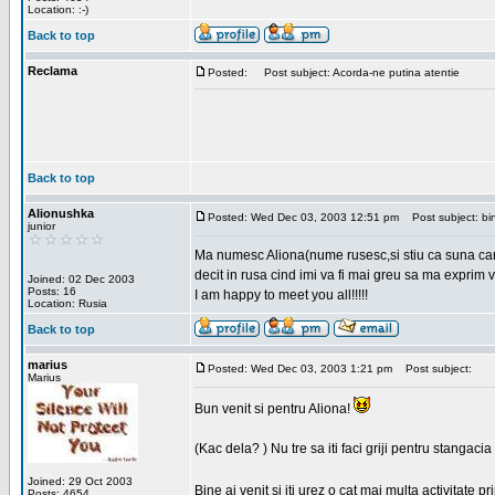
Location: :-)
Back to top
Reclama
Posted:
Post subject: Acorda-ne putina atentie
Back to top
Alionushka
Posted: Wed Dec 03, 2003 12:51 pm
Post subject: bin
junior
Ma numesc Aliona(nume rusesc,si stiu ca suna carag
decit in rusa cind imi va fi mai greu sa ma exprim vo
Joined: 02 Dec 2003
Posts: 16
I am happy to meet you all!!!!!
Location: Rusia
Back to top
marius
Posted: Wed Dec 03, 2003 1:21 pm
Post subject:
Marius
Bun venit si pentru Aliona!
(Kac dela? ) Nu tre sa iti faci griji pentru stangac
Joined: 29 Oct 2003
Bine ai venit si iti urez o cat mai multa activitate pr
Posts: 4654