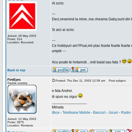
Ai scris:
---
Deci,revenind la mine..ma cheama Gaby,sunt din 
Si aici ai scris:
Joined: 29 May 2003
Posts: 314
---
Location: Bucuresti
Ce hobbyuri am?Poai,imi plac foarte foarte foarte 
umpik
---
Acu poate te hotaresti... esti baiat sau fata ?
Back to top
FireEyes
Posted: Thu Dec 11, 2003 12:58 am
Post subject:
Gazda voastra
e fata Andrei.
iti spun eu sigur
_________________
Mihaita
itbox
-
Telefoane Mobile
-
Bancuri
-
Jocuri
-
Radio 
Joined: 12 May 2003
Posts: 3875
Location: Romania