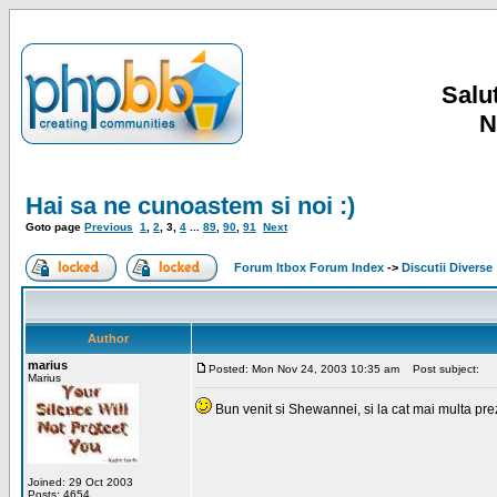
Salut
N
Hai sa ne cunoastem si noi :)
Goto page
Previous
1
,
2
,
3
,
4
...
89
,
90
,
91
Next
Forum Itbox Forum Index
->
Discutii Diverse
Author
marius
Posted: Mon Nov 24, 2003 10:35 am
Post subject:
Marius
Bun venit si Shewannei, si la cat mai multa pre
Joined: 29 Oct 2003
Posts: 4654