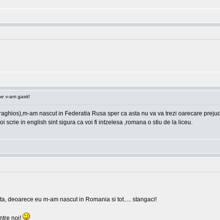
e v-am gasit!
hios),m-am nascut in Federatia Rusa sper ca asta nu va va trezi oarecare prejudicii,
i scrie in english sint sigura ca voi fi intzelesa ,romana o stiu de la liceu.
ia ta, deoarece eu m-am nascut in Romania si tot..... stangaci!
intre noi!