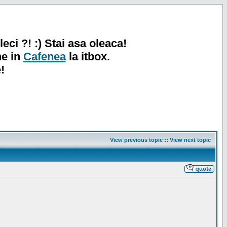
leci ?! :) Stai asa oleaca!
ne in
Cafenea
la itbox.
!
View previous topic
::
View next topic