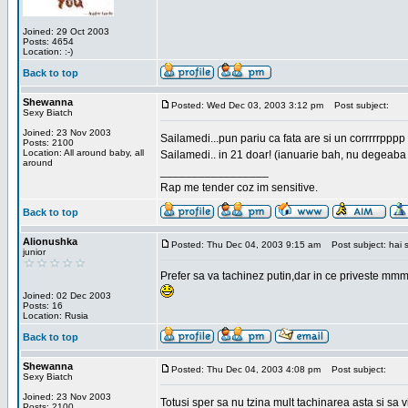
Joined: 29 Oct 2003
Posts: 4654
Location: :-)
Back to top
Shewanna
Posted: Wed Dec 03, 2003 3:12 pm
Post subject:
Sexy Biatch
Joined: 23 Nov 2003
Sailamedi...pun pariu ca fata are si un corrrrr
Posts: 2100
Location: All around baby, all
Sailamedi.. in 21 doar! (ianuarie bah, nu degeaba 
around
_________________
Rap me tender coz im sensitive.
Back to top
Alionushka
Posted: Thu Dec 04, 2003 9:15 am
Post subject: hai 
junior
Prefer sa va tachinez putin,dar in ce priveste mmm
Joined: 02 Dec 2003
Posts: 16
Location: Rusia
Back to top
Shewanna
Posted: Thu Dec 04, 2003 4:08 pm
Post subject:
Sexy Biatch
Joined: 23 Nov 2003
Totusi sper sa nu tzina mult tachinarea asta si s
Posts: 2100