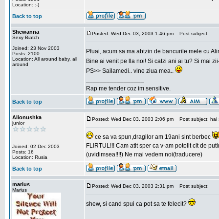
Location: :-)
Back to top
Shewanna
Posted: Wed Dec 03, 2003 1:46 pm
Post subject:
Sexy Biatch
Joined: 23 Nov 2003
Pfuai, acum sa ma abtzin de bancurile mele cu Al
Posts: 2100
Location: All around baby, all
Bine ai venit pe lla noi! Si catzi ani ai tu? Si mai
around
PS>> Sailamedi.. vine ziua mea..
_________________
Rap me tender coz im sensitive.
Back to top
Alionushka
Posted: Wed Dec 03, 2003 2:06 pm
Post subject: hai 
junior
ce sa va spun,dragilor am 19ani sint berbec
FLIRTUL!!! Cam atit sper ca v-am potolit cit de putin
Joined: 02 Dec 2003
Posts: 16
(uvidimsea!!!!) Ne mai vedem noi(traducere)
Location: Rusia
Back to top
marius
Posted: Wed Dec 03, 2003 2:31 pm
Post subject:
Marius
shew, si cand spui ca pot sa te felecit?