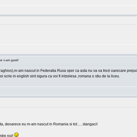
e v-am gasit!
hios),m-am nascut in Federatia Rusa sper ca asta nu va va trezi oarecare prejudicii,
i scrie in english sint sigura ca voi fi intzelesa ,romana o stiu de la liceu.
ia ta, deoarece eu m-am nascut in Romania si tot..... stangaci!
intre noi!