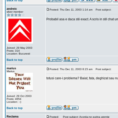
Back to top
andreic
Posted: Thu Dec 11, 2003 1:14 am
Post subject:
silver member
Probabil asa e daca stii exact. A scris in stil chat
Joined: 29 May 2003
Posts: 314
Location: Bucuresti
Back to top
marius
Posted: Thu Dec 11, 2003 8:15 am
Post subject:
Marius
totusi care-i problema? Baiat, fata, deghizat sau nu
Joined: 29 Oct 2003
Posts: 4654
Location: :-)
Back to top
Reclama
Posted:
Post subject: Acorda-ne putina atentie