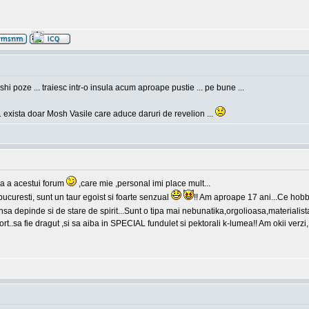
hi poze ... traiesc intr-o insula acum aproape pustie ... pe bune ...
. exista doar Mosh Vasile care aduce daruri de revelion ...
a a acestui forum
,care mie ,personal imi place mult...
curesti, sunt un taur egoist si foarte senzual
!! Am aproape 17 ani...Ce hobb
sa depinde si de stare de spirit...Sunt o tipa mai nebunatika,orgolioasa,materialis
t..sa fie dragut ,si sa aiba in SPECIAL fundulet si pektorali k-lumea!! Am okii verz