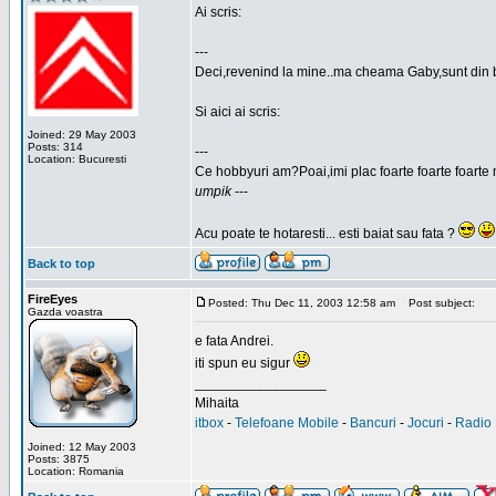
Ai scris:
---
Deci,revenind la mine..ma cheama Gaby,sunt din 
Si aici ai scris:
Joined: 29 May 2003
Posts: 314
---
Location: Bucuresti
Ce hobbyuri am?Poai,imi plac foarte foarte foarte 
umpik
---
Acu poate te hotaresti... esti baiat sau fata ?
Back to top
FireEyes
Posted: Thu Dec 11, 2003 12:58 am
Post subject:
Gazda voastra
e fata Andrei.
iti spun eu sigur
_________________
Mihaita
itbox
-
Telefoane Mobile
-
Bancuri
-
Jocuri
-
Radio 
Joined: 12 May 2003
Posts: 3875
Location: Romania