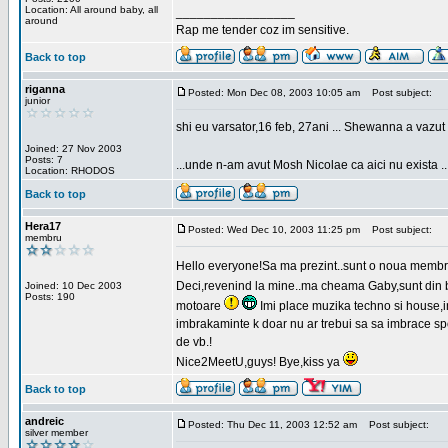
Location: All around baby, all
_________________
around
Rap me tender coz im sensitive.
Back to top
riganna
Posted: Mon Dec 08, 2003 10:05 am
Post subject:
junior
shi eu varsator,16 feb, 27ani ... Shewanna a vazut s
Joined: 27 Nov 2003
Posts: 7
...unde n-am avut Mosh Nicolae ca aici nu exista ..
Location: RHODOS
Back to top
Hera17
Posted: Wed Dec 10, 2003 11:25 pm
Post subject:
membru
Hello everyone!Sa ma prezint..sunt o noua membr
Deci,revenind la mine..ma cheama Gaby,sunt din bu
Joined: 10 Dec 2003
Posts: 190
motoare
Imi place muzika techno si house,in
imbrakaminte k doar nu ar trebui sa sa imbrace spor
de vb.!
Nice2MeetU,guys! Bye,kiss ya
Back to top
andreic
Posted: Thu Dec 11, 2003 12:52 am
Post subject:
silver member