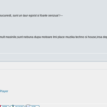
bucuresti,
sunt un taur egoist si foarte senzual !
---
mult masinile,sunt nebuna dupa motoare Imi place muzika techno si house,insa depin
Player