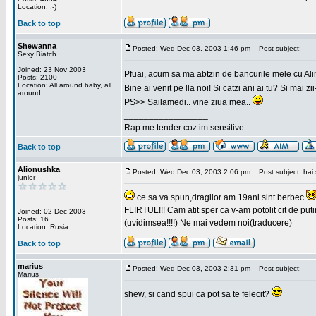
Location: :-)
Back to top
Shewanna
Posted: Wed Dec 03, 2003 1:46 pm
Post subject:
Sexy Biatch
Joined: 23 Nov 2003
Pfuai, acum sa ma abtzin de bancurile mele cu Al
Posts: 2100
Location: All around baby, all
Bine ai venit pe lla noi! Si catzi ani ai tu? Si mai
around
PS>> Sailamedi.. vine ziua mea..
_________________
Rap me tender coz im sensitive.
Back to top
Alionushka
Posted: Wed Dec 03, 2003 2:06 pm
Post subject: hai 
junior
ce sa va spun,dragilor am 19ani sint berbec
FLIRTUL!!! Cam atit sper ca v-am potolit cit de putin
Joined: 02 Dec 2003
Posts: 16
(uvidimsea!!!!) Ne mai vedem noi(traducere)
Location: Rusia
Back to top
marius
Posted: Wed Dec 03, 2003 2:31 pm
Post subject:
Marius
shew, si cand spui ca pot sa te felecit?