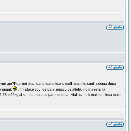
yuri am?Poai,imi plac foarte foarte foarte mult masinile,sunt nebuna dupa
ta umpik
. Imi place tipul de baiat musculos,atletik..nu ma refer la
i,1.68m,55kg,si sunt bruneta cu parul ondulat. Atat acum..k mai sunt insa multe