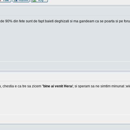
 unde 90% din fete sunt de fapt baieti deghizati si ma gandeam ca se poarta si pe foru
, chestia e ca tre sa zicem "
bine ai venit Hera
!; si speram sa ne simtim minunat :w