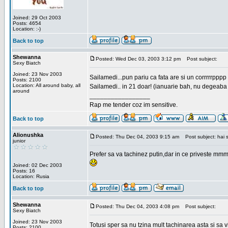
Joined: 29 Oct 2003
Posts: 4654
Location: :-)
Back to top
Shewanna
Posted: Wed Dec 03, 2003 3:12 pm
Post subject:
Sexy Biatch
Joined: 23 Nov 2003
Sailamedi...pun pariu ca fata are si un corrrrr
Posts: 2100
Location: All around baby, all
Sailamedi.. in 21 doar! (ianuarie bah, nu degeaba 
around
_________________
Rap me tender coz im sensitive.
Back to top
Alionushka
Posted: Thu Dec 04, 2003 9:15 am
Post subject: hai 
junior
Prefer sa va tachinez putin,dar in ce priveste mmm
Joined: 02 Dec 2003
Posts: 16
Location: Rusia
Back to top
Shewanna
Posted: Thu Dec 04, 2003 4:08 pm
Post subject:
Sexy Biatch
Joined: 23 Nov 2003
Totusi sper sa nu tzina mult tachinarea asta si s
Posts: 2100