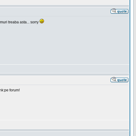
muri treaba asta... sorry
ink:pe forum!