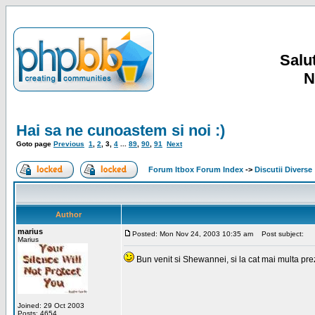
Salut
N
Hai sa ne cunoastem si noi :)
Goto page
Previous
1
,
2
,
3
,
4
...
89
,
90
,
91
Next
Forum Itbox Forum Index
->
Discutii Diverse
Author
marius
Posted: Mon Nov 24, 2003 10:35 am
Post subject:
Marius
Bun venit si Shewannei, si la cat mai multa pre
Joined: 29 Oct 2003
Posts: 4654