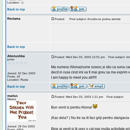
Location: :-)
Back to top
Reclama
Posted:
Post subject: Acorda-ne putina atentie
Back to top
Alionushka
Posted: Wed Dec 03, 2003 12:51 pm
Post subject: bin
junior
Ma numesc Aliona(nume rusesc,si stiu ca suna carag
decit in rusa cind imi va fi mai greu sa ma exprim vo
Joined: 02 Dec 2003
Posts: 16
I am happy to meet you all!!!!!
Location: Rusia
Back to top
marius
Posted: Wed Dec 03, 2003 1:21 pm
Post subject:
Marius
Bun venit si pentru Aliona!
(Kac dela? ) Nu tre sa iti faci griji pentru stangac
Joined: 29 Oct 2003
Bine ai venit si iti urez o cat mai multa activitate pr
Posts: 4654