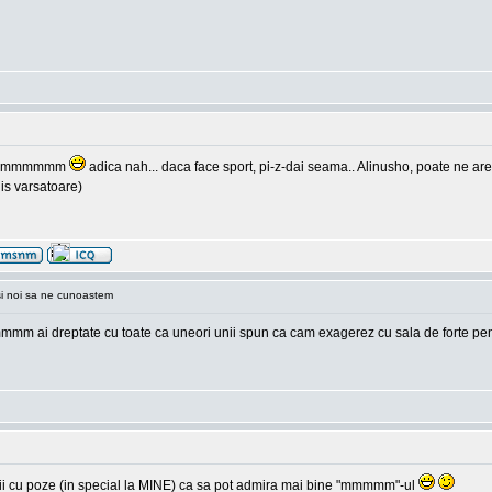
pppp mmmmmm
adica nah... daca face sport, pi-z-dai seama.. Alinusho, poate ne are
is varsatoare)
si noi sa ne cunoastem
mmm ai dreptate cu toate ca uneori unii spun ca cam exagerez cu sala de forte pent
a vii cu poze (in special la MINE) ca sa pot admira mai bine "mmmmm"-ul