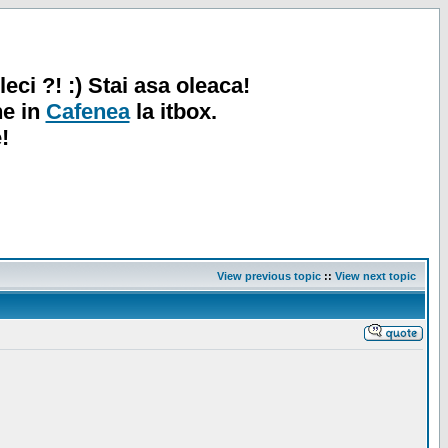
leci ?! :) Stai asa oleaca!
ne in
Cafenea
la itbox.
!
View previous topic
::
View next topic