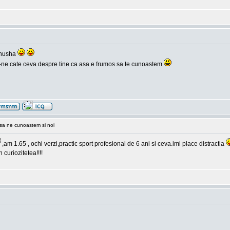
inusha
 zii-ne cate ceva despre tine ca asa e frumos sa te cunoastem
sa ne cunoastem si noi
,am 1.65 , ochi verzi,practic sport profesional de 6 ani si ceva.imi place distractia
 curiozitetea!!!!