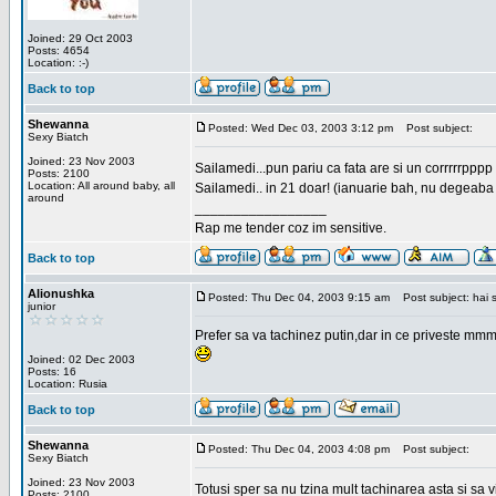
Joined: 29 Oct 2003
Posts: 4654
Location: :-)
Back to top
Shewanna
Posted: Wed Dec 03, 2003 3:12 pm
Post subject:
Sexy Biatch
Joined: 23 Nov 2003
Sailamedi...pun pariu ca fata are si un corrrrr
Posts: 2100
Location: All around baby, all
Sailamedi.. in 21 doar! (ianuarie bah, nu degeaba 
around
_________________
Rap me tender coz im sensitive.
Back to top
Alionushka
Posted: Thu Dec 04, 2003 9:15 am
Post subject: hai 
junior
Prefer sa va tachinez putin,dar in ce priveste mmm
Joined: 02 Dec 2003
Posts: 16
Location: Rusia
Back to top
Shewanna
Posted: Thu Dec 04, 2003 4:08 pm
Post subject:
Sexy Biatch
Joined: 23 Nov 2003
Totusi sper sa nu tzina mult tachinarea asta si s
Posts: 2100