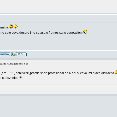
inusha
 zii-ne cate ceva despre tine ca asa e frumos sa te cunoastem
sa ne cunoastem si noi
,am 1.65 , ochi verzi,practic sport profesional de 6 ani si ceva.imi place distractia
 curiozitetea!!!!