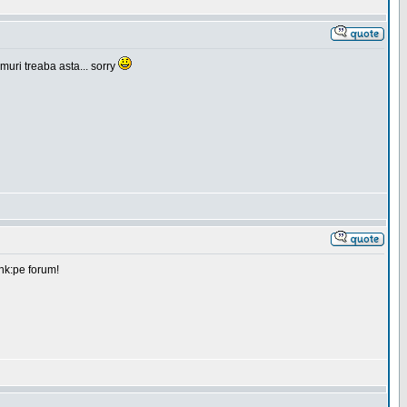
muri treaba asta... sorry
ink:pe forum!