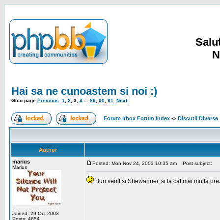
Salut
N
Hai sa ne cunoastem si noi :)
Goto page
Previous
1
,
2
,
3
,
4
...
89
,
90
,
91
Next
Forum Itbox Forum Index
->
Discutii Diverse
Author
marius
Posted: Mon Nov 24, 2003 10:35 am
Post subject:
Marius
Bun venit si Shewannei, si la cat mai multa pre
Joined: 29 Oct 2003
Posts: 4654