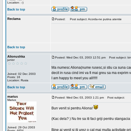
Location: :-)
Back to top
Reclama
Posted:
Post subject: Acorda-ne putina atentie
Back to top
Alionushka
Posted: Wed Dec 03, 2003 12:51 pm
Post subject: bin
junior
Ma numesc Aliona(nume rusesc,si stiu ca suna carag
decit in rusa cind imi va fi mai greu sa ma exprim vo
Joined: 02 Dec 2003
Posts: 16
I am happy to meet you all!!!!!
Location: Rusia
Back to top
marius
Posted: Wed Dec 03, 2003 1:21 pm
Post subject:
Marius
Bun venit si pentru Aliona!
(Kac dela? ) Nu tre sa iti faci griji pentru stangac
Joined: 29 Oct 2003
Bine ai venit si iti urez o cat mai multa activitate pr
Posts: 4654