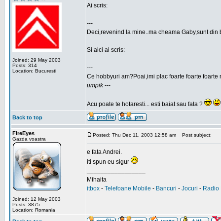
Ai scris:
---
Deci,revenind la mine..ma cheama Gaby,sunt din 
Si aici ai scris:
Joined: 29 May 2003
Posts: 314
---
Location: Bucuresti
Ce hobbyuri am?Poai,imi plac foarte foarte foarte 
umpik
---
Acu poate te hotaresti... esti baiat sau fata ?
Back to top
FireEyes
Posted: Thu Dec 11, 2003 12:58 am
Post subject:
Gazda voastra
e fata Andrei.
iti spun eu sigur
_________________
Mihaita
itbox
-
Telefoane Mobile
-
Bancuri
-
Jocuri
-
Radio 
Joined: 12 May 2003
Posts: 3875
Location: Romania