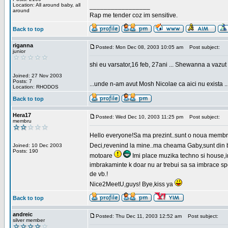
Location: All around baby, all
_________________
around
Rap me tender coz im sensitive.
Back to top
riganna
Posted: Mon Dec 08, 2003 10:05 am
Post subject:
junior
shi eu varsator,16 feb, 27ani ... Shewanna a vazut s
Joined: 27 Nov 2003
Posts: 7
...unde n-am avut Mosh Nicolae ca aici nu exista ..
Location: RHODOS
Back to top
Hera17
Posted: Wed Dec 10, 2003 11:25 pm
Post subject:
membru
Hello everyone!Sa ma prezint..sunt o noua membr
Deci,revenind la mine..ma cheama Gaby,sunt din bu
Joined: 10 Dec 2003
Posts: 190
motoare
Imi place muzika techno si house,in
imbrakaminte k doar nu ar trebui sa sa imbrace spor
de vb.!
Nice2MeetU,guys! Bye,kiss ya
Back to top
andreic
Posted: Thu Dec 11, 2003 12:52 am
Post subject:
silver member