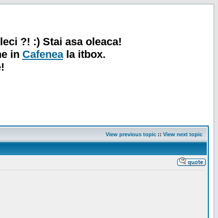
leci ?! :) Stai asa oleaca!
ne in
Cafenea
la itbox.
!
View previous topic
::
View next topic