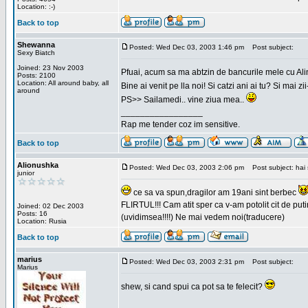
Location: :-)
Back to top
Shewanna
Posted: Wed Dec 03, 2003 1:46 pm
Post subject:
Sexy Biatch
Joined: 23 Nov 2003
Pfuai, acum sa ma abtzin de bancurile mele cu Al
Posts: 2100
Location: All around baby, all
Bine ai venit pe lla noi! Si catzi ani ai tu? Si mai
around
PS>> Sailamedi.. vine ziua mea..
_________________
Rap me tender coz im sensitive.
Back to top
Alionushka
Posted: Wed Dec 03, 2003 2:06 pm
Post subject: hai 
junior
ce sa va spun,dragilor am 19ani sint berbec
FLIRTUL!!! Cam atit sper ca v-am potolit cit de putin
Joined: 02 Dec 2003
Posts: 16
(uvidimsea!!!!) Ne mai vedem noi(traducere)
Location: Rusia
Back to top
marius
Posted: Wed Dec 03, 2003 2:31 pm
Post subject:
Marius
shew, si cand spui ca pot sa te felecit?