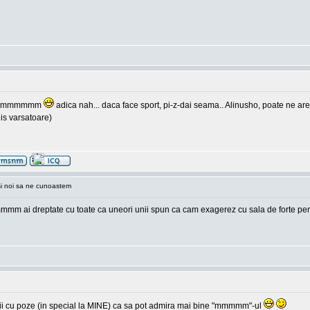
pppp mmmmmm
adica nah... daca face sport, pi-z-dai seama.. Alinusho, poate ne are
is varsatoare)
si noi sa ne cunoastem
mmm ai dreptate cu toate ca uneori unii spun ca cam exagerez cu sala de forte pent
a vii cu poze (in special la MINE) ca sa pot admira mai bine "mmmmm"-ul