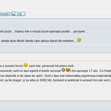
hi poze ... traiesc intr-o insula acum aproape pustie ... pe bune ...
. exista doar Mosh Vasile care aduce daruri de revelion ...
a a acestui forum
,care mie ,personal imi place mult...
curesti, sunt un taur egoist si foarte senzual
!! Am aproape 17 ani...Ce hobb
sa depinde si de stare de spirit...Sunt o tipa mai nebunatika,orgolioasa,materialis
t..sa fie dragut ,si sa aiba in SPECIAL fundulet si pektorali k-lumea!! Am okii verz