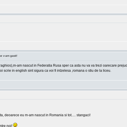
e v-am gasit!
hios),m-am nascut in Federatia Rusa sper ca asta nu va va trezi oarecare prejudicii,
i scrie in english sint sigura ca voi fi intzelesa ,romana o stiu de la liceu.
ia ta, deoarece eu m-am nascut in Romania si tot..... stangaci!
intre noi!