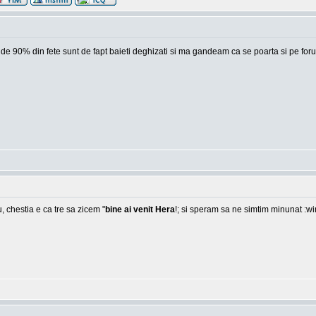
 unde 90% din fete sunt de fapt baieti deghizati si ma gandeam ca se poarta si pe foru
, chestia e ca tre sa zicem "
bine ai venit Hera
!; si speram sa ne simtim minunat :w