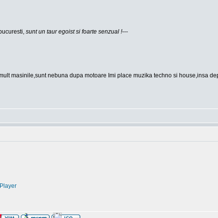
bucuresti,
sunt un taur egoist si foarte senzual !
---
mult masinile,sunt nebuna dupa motoare Imi place muzika techno si house,insa depin
Player