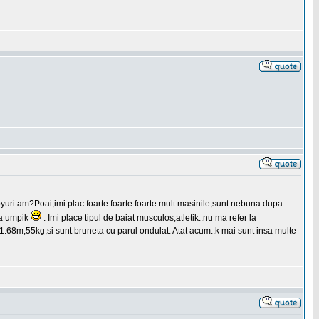
yuri am?Poai,imi plac foarte foarte foarte mult masinile,sunt nebuna dupa
ta umpik
. Imi place tipul de baiat musculos,atletik..nu ma refer la
i,1.68m,55kg,si sunt bruneta cu parul ondulat. Atat acum..k mai sunt insa multe