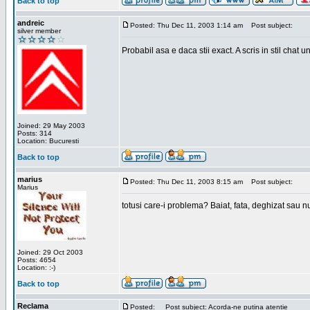
Back to top
andreic
Posted: Thu Dec 11, 2003 1:14 am
Post subject:
silver member
Probabil asa e daca stii exact. A scris in stil chat
Joined: 29 May 2003
Posts: 314
Location: Bucuresti
Back to top
marius
Posted: Thu Dec 11, 2003 8:15 am
Post subject:
Marius
totusi care-i problema? Baiat, fata, deghizat sau nu
Joined: 29 Oct 2003
Posts: 4654
Location: :-)
Back to top
Reclama
Posted:
Post subject: Acorda-ne putina atentie