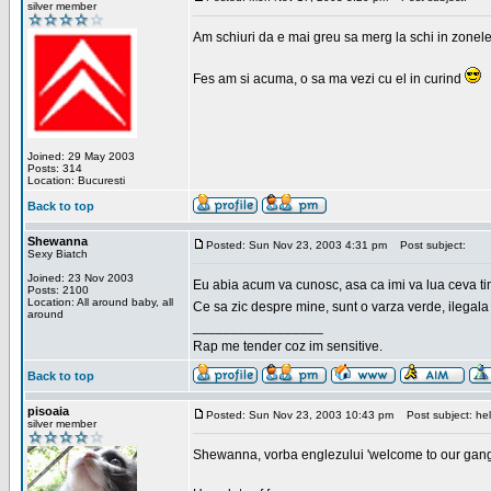
silver member
Am schiuri da e mai greu sa merg la schi in zonele
Fes am si acuma, o sa ma vezi cu el in curind
Joined: 29 May 2003
Posts: 314
Location: Bucuresti
Back to top
Shewanna
Posted: Sun Nov 23, 2003 4:31 pm
Post subject:
Sexy Biatch
Joined: 23 Nov 2003
Eu abia acum va cunosc, asa ca imi va lua ceva ti
Posts: 2100
Location: All around baby, all
Ce sa zic despre mine, sunt o varza verde, ilegala
around
_________________
Rap me tender coz im sensitive.
Back to top
pisoaia
Posted: Sun Nov 23, 2003 10:43 pm
Post subject: hel
silver member
Shewanna, vorba englezului 'welcome to our gang'(n