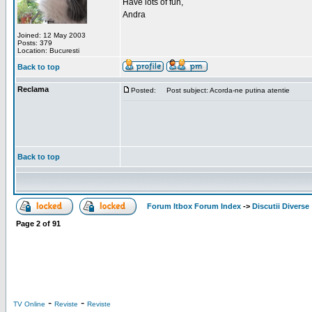
Have lots of fun,
Andra
Joined: 12 May 2003
Posts: 379
Location: Bucuresti
Back to top
Reclama
Posted:
Post subject: Acorda-ne putina atentie
Back to top
Forum Itbox Forum Index
->
Discutii Diverse
Page
2
of
91
-
-
TV Online
Reviste
Reviste