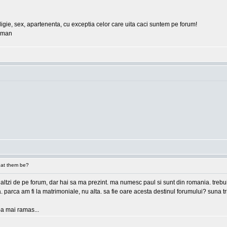
eligie, sex, apartenenta, cu exceptia celor care uita caci suntem pe forum!
erman
at them be?
 ceilaltzi de pe forum, dar hai sa ma prezint. ma numesc paul si sunt din romania. tre
ea. parca am fi la matrimoniale, nu alta. sa fie oare acesta destinul forumului? suna
e-a mai ramas...