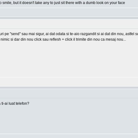
o smile, but it doesn't take any to just sit there with a dumb look on your face
-uri pe "send" sau mai sigur, ai dat odata si te-aio razgandit si ai dat din nou, astfel
imic si dar din nou click sau reflesh + click il trimite din nou ca mesaj nou...
 ti-ai luat telefon?