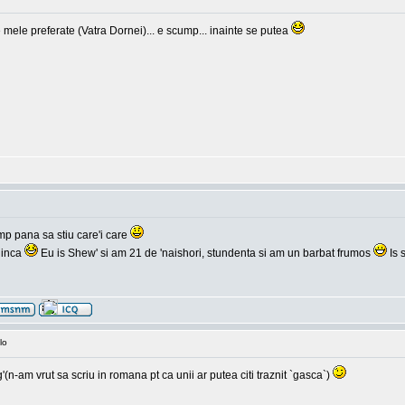
 mele preferate (Vatra Dornei)... e scump... inainte se putea
mp pana sa stiu care'i care
 inca
Eu is Shew' si am 21 de 'naishori, stundenta si am un barbat frumos
Is 
lo
-am vrut sa scriu in romana pt ca unii ar putea citi traznit `gasca`)