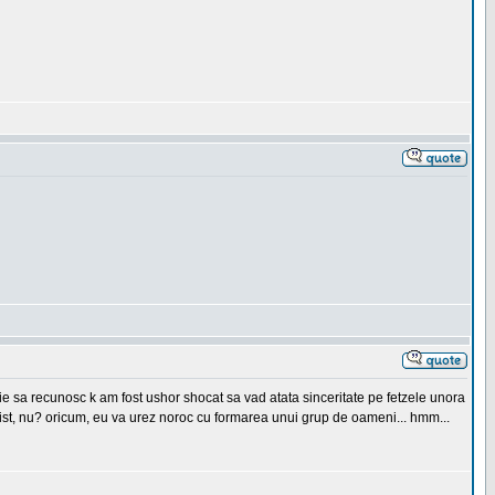
buie sa recunosc k am fost ushor shocat sa vad atata sinceritate pe fetzele unora
 trist, nu? oricum, eu va urez noroc cu formarea unui grup de oameni... hmm...