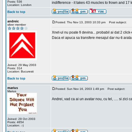
Posts: 536
indifference - it takes 43 muscles to frown and 17 t
Location: London
Back to top
andreic
Posted: Thu Nov 13, 2003 10:33 pm
Post subject:
silver member
Xnet-ul nu poate fi devina... probabil ai dat 2 click
Daca el apuca sa transfere mesajul dar nu-ti arata n
Joined: 29 May 2003
Posts: 314
Location: Bucuresti
Back to top
marius
Posted: Sun Nov 16, 2003 1:49 pm
Post subject:
Marius
Andrei, vad ca ai un avatar nou, cu tel, ..... si zici ca
Joined: 29 Oct 2003
Posts: 4654
Location: :-)