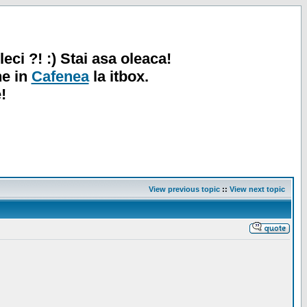
leci ?! :) Stai asa oleaca!
ne in
Cafenea
la itbox.
!
View previous topic
::
View next topic