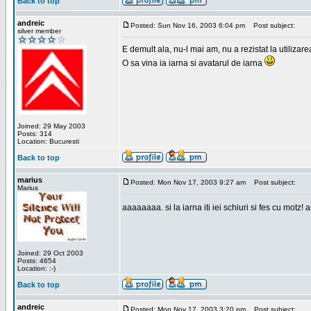
Back to top
andreic
Posted: Sun Nov 16, 2003 6:04 pm
Post subject:
silver member
E demult ala, nu-l mai am, nu a rezistat la utilizar
O sa vina ia iarna si avatarul de iarna
Joined: 29 May 2003
Posts: 314
Location: Bucuresti
Back to top
marius
Posted: Mon Nov 17, 2003 9:27 am
Post subject:
Marius
aaaaaaaa. si la iarna iti iei schiuri si fes cu motz!
Joined: 29 Oct 2003
Posts: 4654
Location: :-)
Back to top
andreic
Posted: Mon Nov 17, 2003 3:20 pm
Post subject: