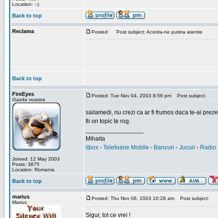
Location: :-)
Back to top
Reclama
Posted:
Post subject: Acorda-ne putina atentie
Back to top
FireEyes
Posted: Tue Nov 04, 2003 8:56 pm
Post subject:
Gazda voastra
sailamedi, nu crezi ca ar fi frumos daca te-ai preze
fii on topic te rog.
_________________
Mihaita
itbox
-
Telefoane Mobile
-
Bancuri
-
Jocuri
-
Radio 
Joined: 12 May 2003
Posts: 3875
Location: Romania
Back to top
marius
Posted: Thu Nov 06, 2003 10:28 am
Post subject:
Marius
Sigur, tot ce vrei !