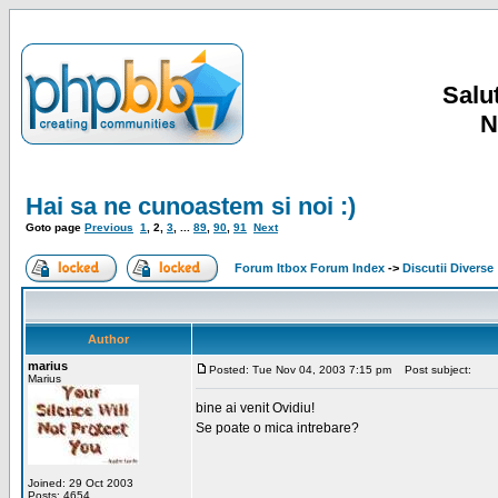
Salut
N
Hai sa ne cunoastem si noi :)
Goto page
Previous
1
,
2
,
3
, ...
89
,
90
,
91
Next
Forum Itbox Forum Index
->
Discutii Diverse
Author
marius
Posted: Tue Nov 04, 2003 7:15 pm
Post subject:
Marius
bine ai venit Ovidiu!
Se poate o mica intrebare?
Joined: 29 Oct 2003
Posts: 4654