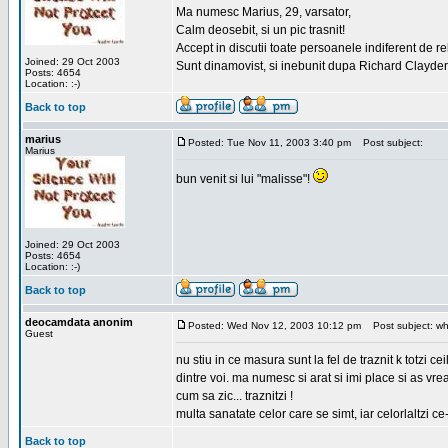
Ma numesc Marius, 29, varsator,
Calm deosebit, si un pic trasnit!
Accept in discutii toate persoanele indiferent de r
Joined: 29 Oct 2003
Sunt dinamovist, si inebunit dupa Richard Clayd
Posts: 4654
Location: :-)
Back to top
marius
Posted: Tue Nov 11, 2003 3:40 pm
Post subject:
Marius
bun venit si lui "malisse"!
Joined: 29 Oct 2003
Posts: 4654
Location: :-)
Back to top
deocamdata anonim
Posted: Wed Nov 12, 2003 10:12 pm
Post subject: wh
Guest
nu stiu in ce masura sunt la fel de traznit k totzi
dintre voi. ma numesc si arat si imi place si as vr
cum sa zic... traznitzi !
multa sanatate celor care se simt, iar celorlaltzi c
Back to top