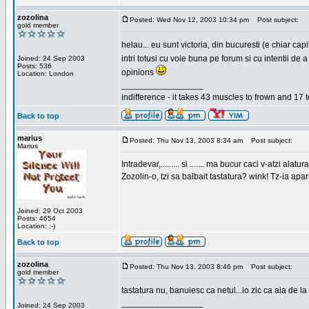
zozolina
Posted: Wed Nov 12, 2003 10:34 pm
Post subject:
gold member
helau... eu sunt victoria, din bucuresti (e chiar c
intri totusi cu voie buna pe forum si cu intentii d
Joined: 24 Sep 2003
Posts: 536
opinions
Location: London
_________________
indifference - it takes 43 muscles to frown and 17 t
Back to top
marius
Posted: Thu Nov 13, 2003 8:34 am
Post subject:
Marius
Intradevar,......... si ....... ma bucur caci v-atzi alatura
Zozolin-o, tzi sa balbait tastatura? wink! Tz-ia apa
Joined: 29 Oct 2003
Posts: 4654
Location: :-)
Back to top
zozolina
Posted: Thu Nov 13, 2003 8:46 pm
Post subject:
gold member
tastatura nu, banuiesc ca netul...io zic ca aia de la
_________________
Joined: 24 Sep 2003