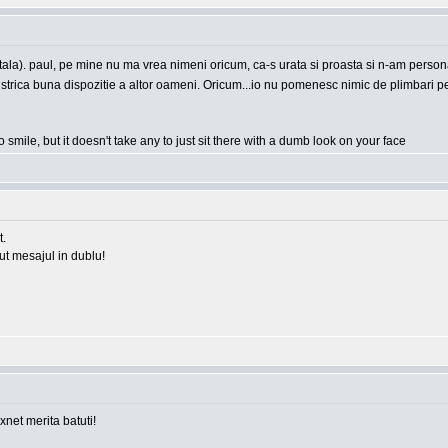
apitala). paul, pe mine nu ma vrea nimeni oricum, ca-s urata si proasta si n-am person
e a strica buna dispozitie a altor oameni. Oricum...io nu pomenesc nimic de plimbari
o smile, but it doesn't take any to just sit there with a dumb look on your face
t.
rut mesajul in dublu!
 xnet merita batuti!