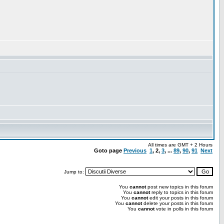
All times are GMT + 2 Hours
Goto page
Previous
1
,
2
,
3
, ...
89
,
90
,
91
Next
Jump to:
You
cannot
post new topics in this forum
You
cannot
reply to topics in this forum
You
cannot
edit your posts in this forum
You
cannot
delete your posts in this forum
You
cannot
vote in polls in this forum