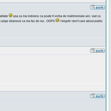
alitate
asa ca ma indoiesc ca poate fi vorba de matrimoniale aici. vad ca
 pe plaje straineze ca ma fac de ras.. OOPS
i forgott i don't care about public