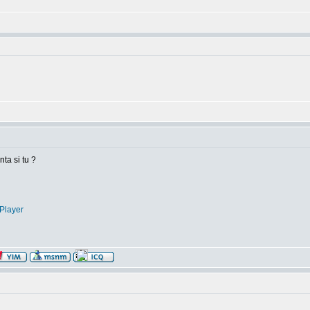
nta si tu ?
Player