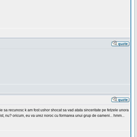
buie sa recunosc k am fost ushor shocat sa vad atata sinceritate pe fetzele unora
 trist, nu? oricum, eu va urez noroc cu formarea unui grup de oameni... hmm...