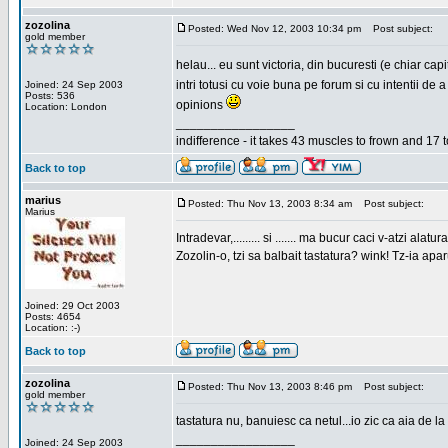
zozolina
Posted: Wed Nov 12, 2003 10:34 pm
Post subject:
gold member
helau... eu sunt victoria, din bucuresti (e chiar c
intri totusi cu voie buna pe forum si cu intentii d
Joined: 24 Sep 2003
Posts: 536
opinions
Location: London
_________________
indifference - it takes 43 muscles to frown and 17 t
Back to top
marius
Posted: Thu Nov 13, 2003 8:34 am
Post subject:
Marius
Intradevar,......... si ....... ma bucur caci v-atzi alatura
Zozolin-o, tzi sa balbait tastatura? wink! Tz-ia apa
Joined: 29 Oct 2003
Posts: 4654
Location: :-)
Back to top
zozolina
Posted: Thu Nov 13, 2003 8:46 pm
Post subject:
gold member
tastatura nu, banuiesc ca netul...io zic ca aia de la
_________________
Joined: 24 Sep 2003