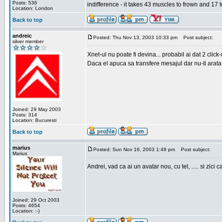
Posts: 536
indifference - it takes 43 muscles to frown and 17 t
Location: London
Back to top
andreic
Posted: Thu Nov 13, 2003 10:33 pm
Post subject:
silver member
Xnet-ul nu poate fi devina... probabil ai dat 2 click
Daca el apuca sa transfere mesajul dar nu-ti arata n
Joined: 29 May 2003
Posts: 314
Location: Bucuresti
Back to top
marius
Posted: Sun Nov 16, 2003 1:49 pm
Post subject:
Marius
Andrei, vad ca ai un avatar nou, cu tel, ..... si zici ca
Joined: 29 Oct 2003
Posts: 4654
Location: :-)