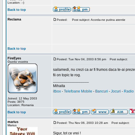
Location: :-)
Back to top
Reclama
Posted:
Post subject: Acorda-ne putina atentie
Back to top
FireEyes
Posted: Tue Nov 04, 2003 8:56 pm
Post subject:
Gazda voastra
sailamedi, nu crezi ca ar fi frumos daca te-ai preze
fii on topic te rog.
_________________
Mihaita
itbox
-
Telefoane Mobile
-
Bancuri
-
Jocuri
-
Radio 
Joined: 12 May 2003
Posts: 3875
Location: Romania
Back to top
marius
Posted: Thu Nov 06, 2003 10:28 am
Post subject:
Marius
Sigur, tot ce vrei !