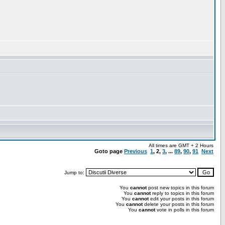
All times are GMT + 2 Hours
Goto page
Previous
1
,
2
,
3
, ...
89
,
90
,
91
Next
Jump to:
You
cannot
post new topics in this forum
You
cannot
reply to topics in this forum
You
cannot
edit your posts in this forum
You
cannot
delete your posts in this forum
You
cannot
vote in polls in this forum