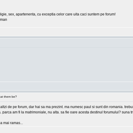
eligie, sex, apartenenta, cu exceptia celor care uita caci suntem pe forum!
erman
at them be?
 ceilaltzi de pe forum, dar hai sa ma prezint. ma numesc paul si sunt din romania. tre
ea. parca am fi la matrimoniale, nu alta. sa fie oare acesta destinul forumului? suna
e-a mai ramas...