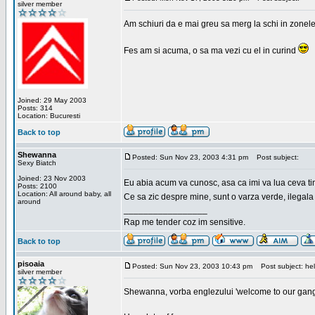
silver member
Am schiuri da e mai greu sa merg la schi in zonele
Fes am si acuma, o sa ma vezi cu el in curind
Joined: 29 May 2003
Posts: 314
Location: Bucuresti
Back to top
Shewanna
Posted: Sun Nov 23, 2003 4:31 pm
Post subject:
Sexy Biatch
Joined: 23 Nov 2003
Eu abia acum va cunosc, asa ca imi va lua ceva ti
Posts: 2100
Location: All around baby, all
Ce sa zic despre mine, sunt o varza verde, ilegala
around
_________________
Rap me tender coz im sensitive.
Back to top
pisoaia
Posted: Sun Nov 23, 2003 10:43 pm
Post subject: hel
silver member
Shewanna, vorba englezului 'welcome to our gang'(n