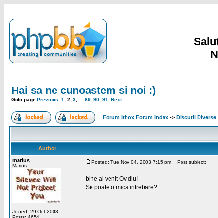
Salut
N
Hai sa ne cunoastem si noi :)
Goto page
Previous
1
,
2
,
3
, ...
89
,
90
,
91
Next
Forum Itbox Forum Index
->
Discutii Diverse
Author
marius
Posted: Tue Nov 04, 2003 7:15 pm
Post subject:
Marius
bine ai venit Ovidiu!
Se poate o mica intrebare?
Joined: 29 Oct 2003
Posts: 4654