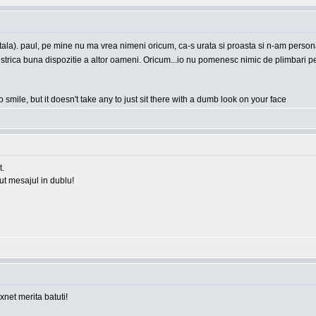
apitala). paul, pe mine nu ma vrea nimeni oricum, ca-s urata si proasta si n-am person
e a strica buna dispozitie a altor oameni. Oricum...io nu pomenesc nimic de plimbari
o smile, but it doesn't take any to just sit there with a dumb look on your face
t.
rut mesajul in dublu!
 xnet merita batuti!