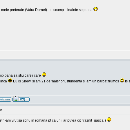
 mele preferate (Vatra Dornei)... e scump... inainte se putea
mp pana sa stiu care'i care
 inca
Eu is Shew' si am 21 de 'naishori, stundenta si am un barbat frumos
Is 
lo
-am vrut sa scriu in romana pt ca unii ar putea citi traznit `gasca`)