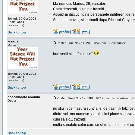
Ma numesc Marius, 29, varsator,
Calm deosebit, si un pic trasnit!
Accept in discutii toate persoanele indiferent de r
Joined: 29 Oct 2003
Sunt dinamovist, si inebunit dupa Richard Clayd
Posts: 4654
Location: :-)
Back to top
marius
Posted: Tue Nov 11, 2003 3:40 pm
Post subject:
Marius
bun venit si lui "malisse"!
Joined: 29 Oct 2003
Posts: 4654
Location: :-)
Back to top
deocamdata anonim
Posted: Wed Nov 12, 2003 10:12 pm
Post subject: wh
Guest
nu stiu in ce masura sunt la fel de traznit k totzi
dintre voi. ma numesc si arat si imi place si as vr
cum sa zic... traznitzi !
multa sanatate celor care se simt, iar celorlaltzi c
Back to top