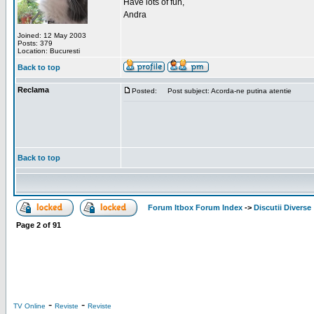
Have lots of fun,
Andra
Joined: 12 May 2003
Posts: 379
Location: Bucuresti
Back to top
Reclama
Posted:
Post subject: Acorda-ne putina atentie
Back to top
Forum Itbox Forum Index
->
Discutii Diverse
Page
2
of
91
-
-
TV Online
Reviste
Reviste