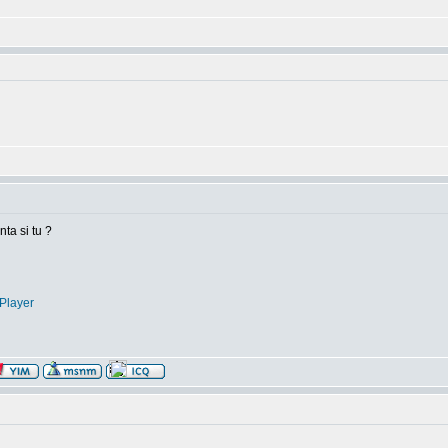
nta si tu ?
Player