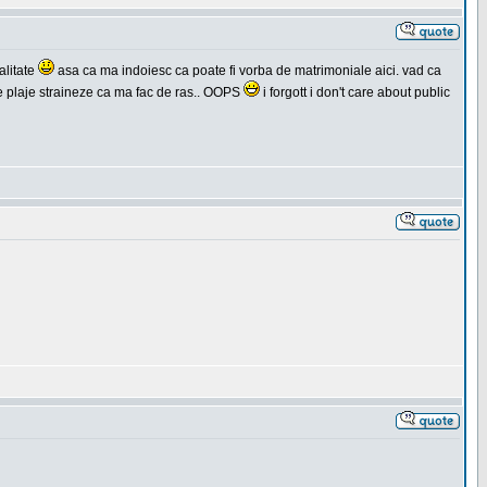
alitate
asa ca ma indoiesc ca poate fi vorba de matrimoniale aici. vad ca
 pe plaje straineze ca ma fac de ras.. OOPS
i forgott i don't care about public