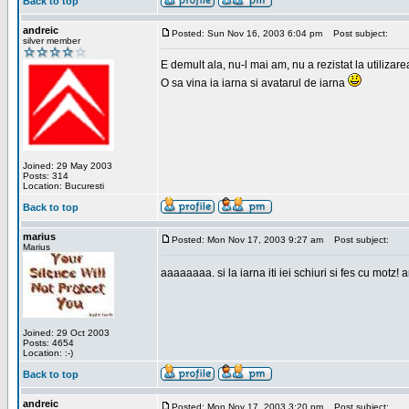
Back to top
andreic
Posted: Sun Nov 16, 2003 6:04 pm
Post subject:
silver member
E demult ala, nu-l mai am, nu a rezistat la utilizar
O sa vina ia iarna si avatarul de iarna
Joined: 29 May 2003
Posts: 314
Location: Bucuresti
Back to top
marius
Posted: Mon Nov 17, 2003 9:27 am
Post subject:
Marius
aaaaaaaa. si la iarna iti iei schiuri si fes cu motz!
Joined: 29 Oct 2003
Posts: 4654
Location: :-)
Back to top
andreic
Posted: Mon Nov 17, 2003 3:20 pm
Post subject: