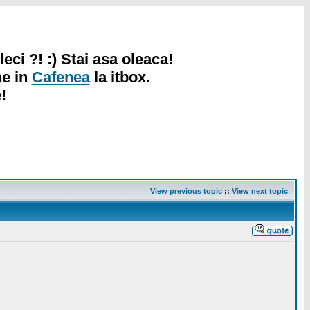
leci ?! :) Stai asa oleaca!
ne in
Cafenea
la itbox.
!
View previous topic
::
View next topic