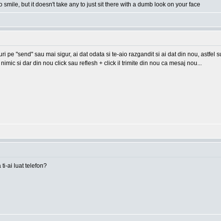
o smile, but it doesn't take any to just sit there with a dumb look on your face
-uri pe "send" sau mai sigur, ai dat odata si te-aio razgandit si ai dat din nou, astfel
imic si dar din nou click sau reflesh + click il trimite din nou ca mesaj nou...
 ti-ai luat telefon?