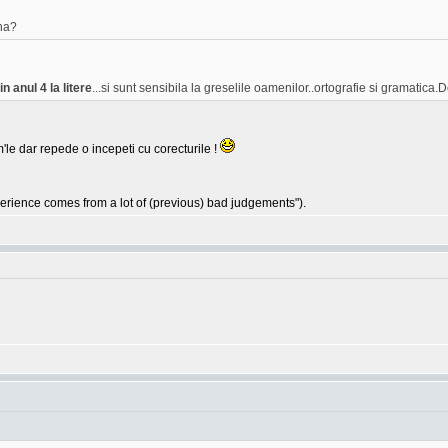
na?
n anul 4 la litere
...si sunt sensibila la greselile oamenilor..ortografie si gramatica.D
'le dar repede o incepeti cu corecturile !
ience comes from a lot of (previous) bad judgements").