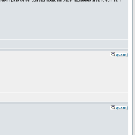
t.Nu-mi pasa de trenduri sau moda. Imi place naturaletea si sa fiu eu insami.