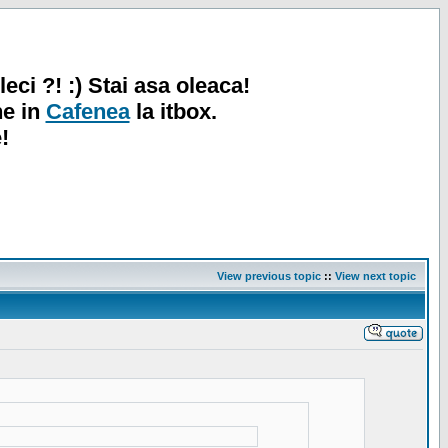
leci ?! :) Stai asa oleaca!
ne in
Cafenea
la itbox.
!
View previous topic
::
View next topic