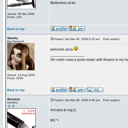
Multumesc pt tot
Joined: 08 Mar 2008
Posts: 104
Back to top
Sweety
Posted: Sat Mar 08, 2008 6:10 pm
Post subject:
Big Diamond
welcome anca
_________________
Oh I wish I was a punk rocker with flowers in my ha
Joined: 14 Aug 2005
Posts: 3200
Back to top
Ancutza
Posted: Sat Mar 08, 2008 6:49 pm
Post subject:
membru
Ancutza te rog:))..
Ms:">