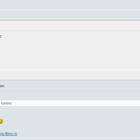
c
iao
va cunosc
ea.itbox.ro