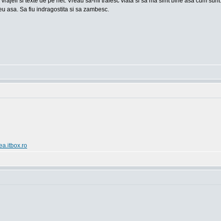
 vrajeli si texte de pe net. Vreau sa-mi traiesc viata si sa ma simt bine asa cum sun
u asa. Sa fiu indragostita si sa zambesc.
ea.itbox.ro