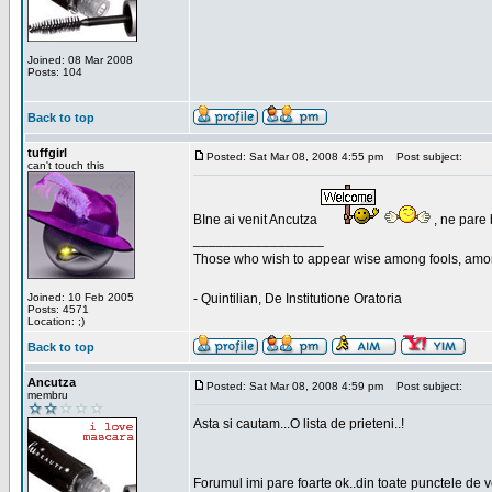
Joined: 08 Mar 2008
Posts: 104
Back to top
tuffgirl
Posted: Sat Mar 08, 2008 4:55 pm
Post subject:
can't touch this
BIne ai venit Ancutza
, ne pare 
_________________
Those who wish to appear wise among fools, amon
Joined: 10 Feb 2005
- Quintilian, De Institutione Oratoria
Posts: 4571
Location: ;)
Back to top
Ancutza
Posted: Sat Mar 08, 2008 4:59 pm
Post subject:
membru
Asta si cautam...O lista de prieteni..!
Forumul imi pare foarte ok..din toate punctele de 