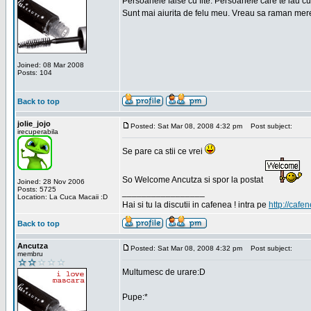
Persoanele false cu fite. Persoanele care te iau cu
Sunt mai aiurita de felu meu. Vreau sa raman mere
Joined: 08 Mar 2008
Posts: 104
Back to top
jolie_jojo
Posted: Sat Mar 08, 2008 4:32 pm
Post subject:
irecuperabila
Se pare ca stii ce vrei
So Welcome Ancutza si spor la postat
Joined: 28 Nov 2006
Posts: 5725
_________________
Location: La Cuca Macaii :D
Hai si tu la discutii in cafenea ! intra pe
http://cafen
Back to top
Ancutza
Posted: Sat Mar 08, 2008 4:32 pm
Post subject:
membru
Multumesc de urare:D
Pupe:*