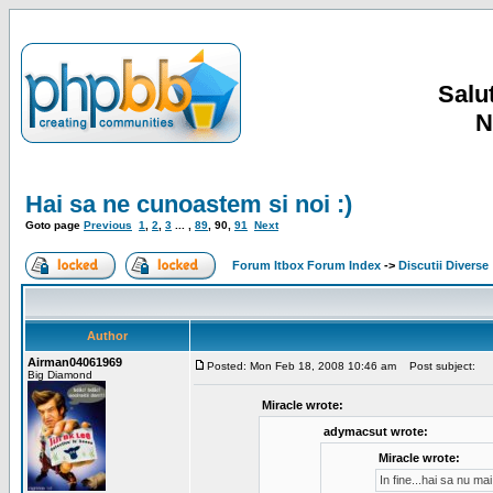
Salut
N
Hai sa ne cunoastem si noi :)
Goto page
Previous
1
,
2
,
3
... ,
89
,
90
,
91
Next
Forum Itbox Forum Index
->
Discutii Diverse
Author
Airman04061969
Posted: Mon Feb 18, 2008 10:46 am
Post subject:
Big Diamond
Miracle wrote:
adymacsut wrote:
Miracle wrote:
In fine...hai sa nu m