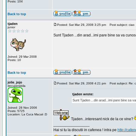
Posts: 104
Back to top
tjaden
Posted: Sat Mar 29, 2008 3:25 pm
Post subject: ciao
junior
Sunt Tjaden ...din arad...imi pare bine sa va cunos
Joined: 29 Mar 2008
Posts: 10
Back to top
jolie_jojo
Posted: Sat Mar 29, 2008 4:21 pm
Post subject: Re: c
irecuperabila
tjaden wrote:
Sunt Tjaden ...din arad...imi pare bine sa 
Joined: 28 Nov 2006
Posts: 5725
Location: La Cuca Macaii :D
Tjaden...interesant nick de la ce vine?
_________________
Hai si tu la discutii in cafenea ! intra pe
http://cafen