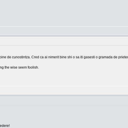
bine de cunostintza. Cred ca ai nimerit bine shi o sa iti gasesti o gramada de prieten
g the wise seem foolish.
vedere!