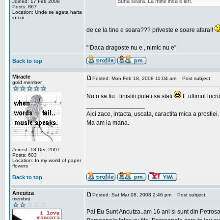
Buna seara. La mine inca e ieri.
Joined: 17 Feb 2008
Posts: 867
Location: Unde se agata harta
in cui
de ce la tine e seara??? priveste e soare afara!!
_________________
" Daca dragoste nu e , nimic nu e"
Back to top
Miracle
Posted: Mon Feb 18, 2008 11:04 am
Post subject:
gold member
Nu o sa fiu...linistiti puteti sa stati
E ultimul lucru
_________________
Aici zace, intacta, uscata, caractita mica a prostiei.
Ma am la mana.
Joined: 18 Dec 2007
Posts: 603
Location: In my world of paper
flowers
Back to top
Ancutza
Posted: Sat Mar 08, 2008 2:46 pm
Post subject:
membru
Pai Eu Sunt Ancutza..am 16 ani si sunt din Petros