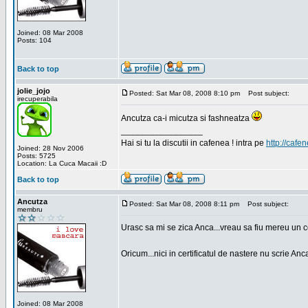
Joined: 08 Mar 2008
Posts: 104
Back to top
jolie_jojo
Posted: Sat Mar 08, 2008 8:10 pm
Post subject:
irecuperabila
Ancutza ca-i micutza si fashneatza
_________________
Hai si tu la discutii in cafenea ! intra pe
http://cafen
Joined: 28 Nov 2006
Posts: 5725
Location: La Cuca Macaii :D
Back to top
Ancutza
Posted: Sat Mar 08, 2008 8:11 pm
Post subject:
membru
Urasc sa mi se zica Anca...vreau sa fiu mereu un c
Oricum...nici in certificatul de nastere nu scrie Anca
Joined: 08 Mar 2008