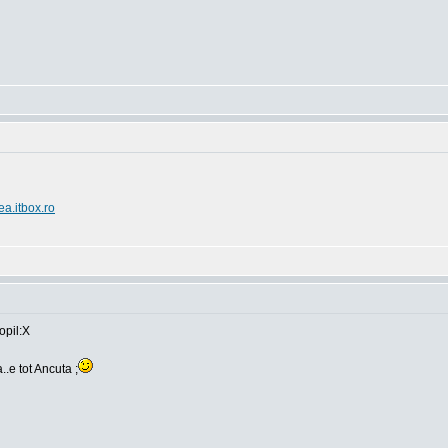
ea.itbox.ro
opil:X
..e tot Ancuta ;