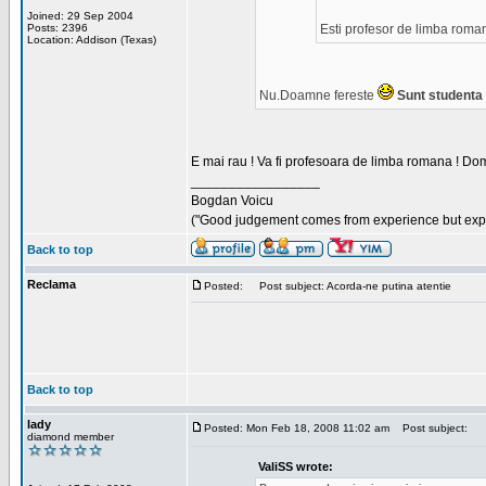
Joined: 29 Sep 2004
Posts: 2396
Esti profesor de limba roma
Location: Addison (Texas)
Nu.Doamne fereste
Sunt studenta i
E mai rau ! Va fi profesoara de limba romana ! Dom
_________________
Bogdan Voicu
("Good judgement comes from experience but exper
Back to top
Reclama
Posted:
Post subject: Acorda-ne putina atentie
Back to top
lady
Posted: Mon Feb 18, 2008 11:02 am
Post subject:
diamond member
ValiSS wrote: