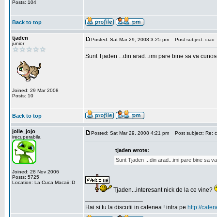
Posts: 104
Back to top
tjaden
Posted: Sat Mar 29, 2008 3:25 pm
Post subject: ciao
junior
Sunt Tjaden ...din arad...imi pare bine sa va cunos
Joined: 29 Mar 2008
Posts: 10
Back to top
jolie_jojo
Posted: Sat Mar 29, 2008 4:21 pm
Post subject: Re: c
irecuperabila
tjaden wrote:
Sunt Tjaden ...din arad...imi pare bine sa 
Joined: 28 Nov 2006
Posts: 5725
Location: La Cuca Macaii :D
Tjaden...interesant nick de la ce vine?
_________________
Hai si tu la discutii in cafenea ! intra pe
http://cafen