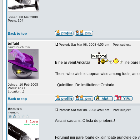
Joined: 08 Mar 2008
Posts: 104
Back to top
tuffgirl
Posted: Sat Mar 08, 2008 4:55 pm
Post subject:
can't touch this
BIne ai venit Ancutza
, ne pare 
_________________
Those who wish to appear wise among fools, amon
Joined: 10 Feb 2005
- Quintilian, De Institutione Oratoria
Posts: 4571
Location: ;)
Back to top
Ancutza
Posted: Sat Mar 08, 2008 4:59 pm
Post subject:
membru
Asta si cautam...O lista de prieteni..!
Forumul imi pare foarte ok..din toate punctele de 