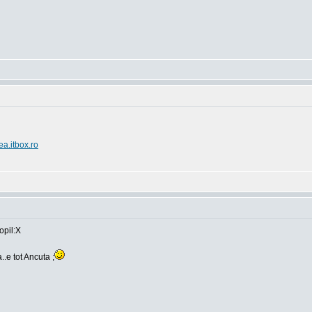
ea.itbox.ro
opil:X
..e tot Ancuta ;