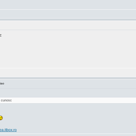
c
iao
va cunosc
ea.itbox.ro