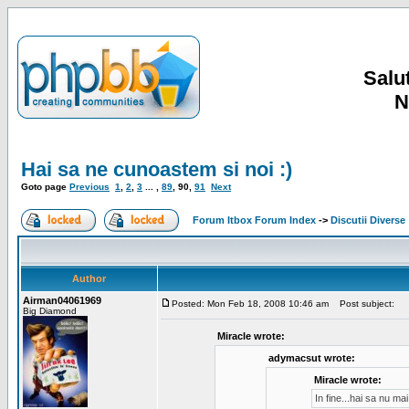
Salut
N
Hai sa ne cunoastem si noi :)
Goto page
Previous
1
,
2
,
3
... ,
89
,
90
,
91
Next
Forum Itbox Forum Index
->
Discutii Diverse
Author
Airman04061969
Posted: Mon Feb 18, 2008 10:46 am
Post subject:
Big Diamond
Miracle wrote:
adymacsut wrote:
Miracle wrote:
In fine...hai sa nu m