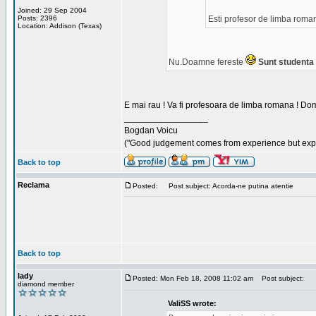
Joined: 29 Sep 2004
Posts: 2396
Esti profesor de limba roma
Location: Addison (Texas)
Nu.Doamne fereste
Sunt studenta i
E mai rau ! Va fi profesoara de limba romana ! Dom
_________________
Bogdan Voicu
("Good judgement comes from experience but exper
Back to top
Reclama
Posted:
Post subject: Acorda-ne putina atentie
Back to top
lady
Posted: Mon Feb 18, 2008 11:02 am
Post subject:
diamond member
ValiSS wrote: