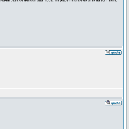
t.Nu-mi pasa de trenduri sau moda. Imi place naturaletea si sa fiu eu insami.