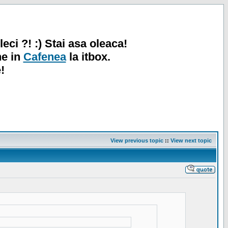
leci ?! :) Stai asa oleaca!
ne in
Cafenea
la itbox.
!
View previous topic
::
View next topic