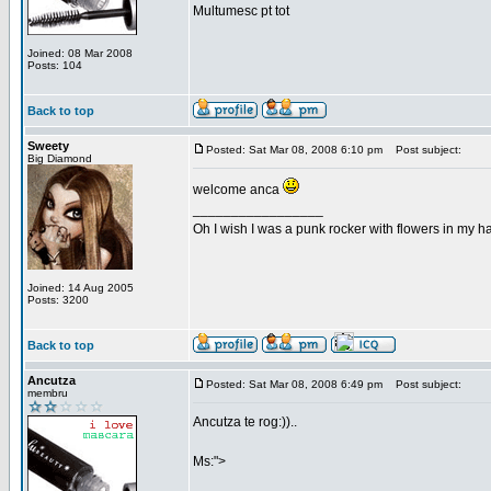
Multumesc pt tot
Joined: 08 Mar 2008
Posts: 104
Back to top
Sweety
Posted: Sat Mar 08, 2008 6:10 pm
Post subject:
Big Diamond
welcome anca
_________________
Oh I wish I was a punk rocker with flowers in my ha
Joined: 14 Aug 2005
Posts: 3200
Back to top
Ancutza
Posted: Sat Mar 08, 2008 6:49 pm
Post subject:
membru
Ancutza te rog:))..
Ms:">