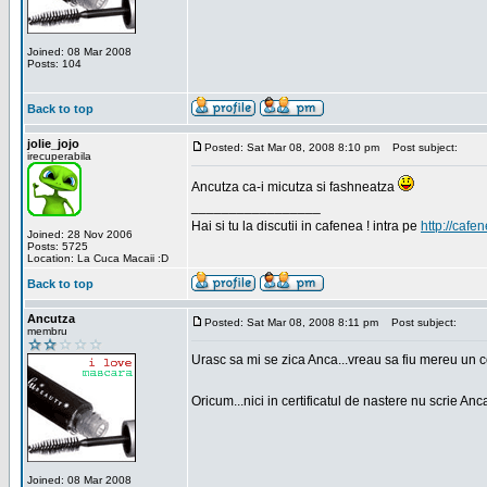
Joined: 08 Mar 2008
Posts: 104
Back to top
jolie_jojo
Posted: Sat Mar 08, 2008 8:10 pm
Post subject:
irecuperabila
Ancutza ca-i micutza si fashneatza
_________________
Hai si tu la discutii in cafenea ! intra pe
http://cafen
Joined: 28 Nov 2006
Posts: 5725
Location: La Cuca Macaii :D
Back to top
Ancutza
Posted: Sat Mar 08, 2008 8:11 pm
Post subject:
membru
Urasc sa mi se zica Anca...vreau sa fiu mereu un c
Oricum...nici in certificatul de nastere nu scrie Anca
Joined: 08 Mar 2008