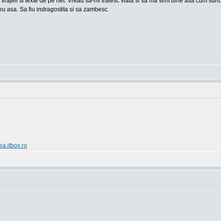
 vrajeli si texte de pe net. Vreau sa-mi traiesc viata si sa ma simt bine asa cum sun
u asa. Sa fiu indragostita si sa zambesc.
ea.itbox.ro