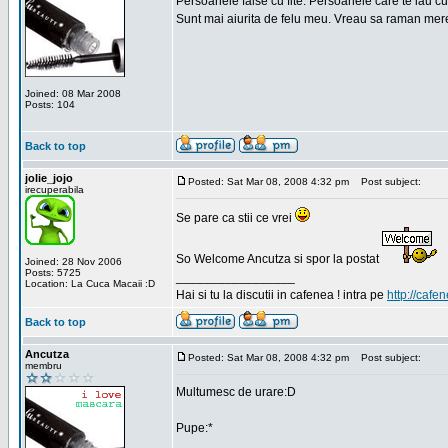
Persoanele false cu fite. Persoanele care te iau cu
Sunt mai aiurita de felu meu. Vreau sa raman mere
Joined: 08 Mar 2008
Posts: 104
Back to top
jolie_jojo
Posted: Sat Mar 08, 2008 4:32 pm
Post subject:
irecuperabila
Se pare ca stii ce vrei
So Welcome Ancutza si spor la postat
Joined: 28 Nov 2006
Posts: 5725
_________________
Location: La Cuca Macaii :D
Hai si tu la discutii in cafenea ! intra pe
http://cafen
Back to top
Ancutza
Posted: Sat Mar 08, 2008 4:32 pm
Post subject:
membru
Multumesc de urare:D
Pupe:*