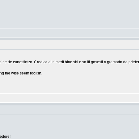
bine de cunostintza. Cred ca ai nimerit bine shi o sa iti gasesti o gramada de prieten
g the wise seem foolish.
vedere!