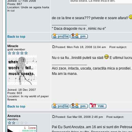
Buna seara. La mine inca e ieri.
Joined: 17 Feb 2008
Posts: 867
Location: Unde se agata harta
in cui
de ce la tine e seara??? priveste e soare afara!!
_________________
" Daca dragoste nu e , nimic nu e"
Back to top
Miracle
Posted: Mon Feb 18, 2008 11:04 am
Post subject:
gold member
Nu o sa fiu...linistiti puteti sa stati
E ultimul lucru
_________________
Aici zace, intacta, uscata, caractita mica a prostiei.
Ma am la mana.
Joined: 18 Dec 2007
Posts: 603
Location: In my world of paper
flowers
Back to top
Ancutza
Posted: Sat Mar 08, 2008 2:46 pm
Post subject:
membru
Pai Eu Sunt Ancutza..am 16 ani si sunt din Petros