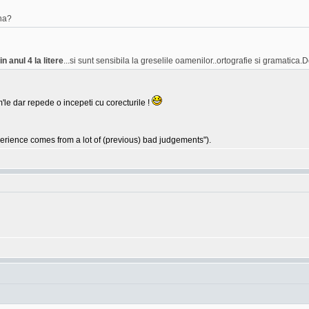
na?
n anul 4 la litere
...si sunt sensibila la greselile oamenilor..ortografie si gramatica.D
'le dar repede o incepeti cu corecturile !
ience comes from a lot of (previous) bad judgements").