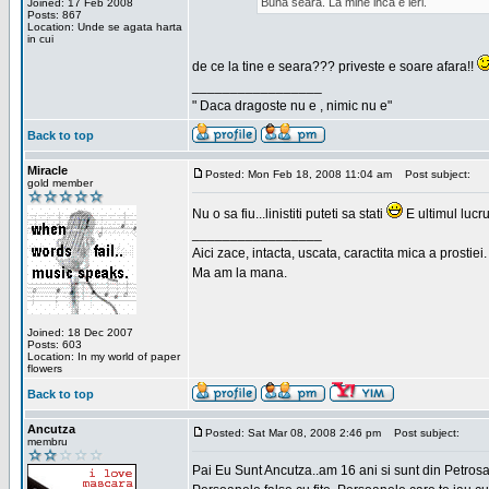
Buna seara. La mine inca e ieri.
Joined: 17 Feb 2008
Posts: 867
Location: Unde se agata harta
in cui
de ce la tine e seara??? priveste e soare afara!!
_________________
" Daca dragoste nu e , nimic nu e"
Back to top
Miracle
Posted: Mon Feb 18, 2008 11:04 am
Post subject:
gold member
Nu o sa fiu...linistiti puteti sa stati
E ultimul lucru
_________________
Aici zace, intacta, uscata, caractita mica a prostiei.
Ma am la mana.
Joined: 18 Dec 2007
Posts: 603
Location: In my world of paper
flowers
Back to top
Ancutza
Posted: Sat Mar 08, 2008 2:46 pm
Post subject:
membru
Pai Eu Sunt Ancutza..am 16 ani si sunt din Petros