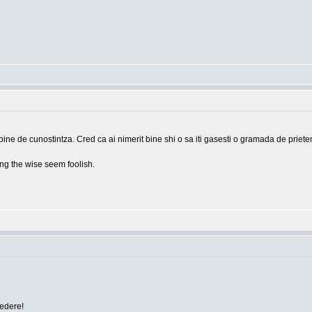
bine de cunostintza. Cred ca ai nimerit bine shi o sa iti gasesti o gramada de prieten
g the wise seem foolish.
vedere!