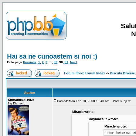
Salut
N
Hai sa ne cunoastem si noi :)
Goto page
Previous
1
,
2
,
3
... ,
89
,
90
,
91
Next
Forum Itbox Forum Index
->
Discutii Diverse
Author
Airman04061969
Posted: Mon Feb 18, 2008 10:46 am
Post subject:
Big Diamond
Miracle wrote:
adymacsut wrote:
Miracle wrote:
In fine...hai sa nu m