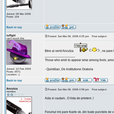
Joined: 08 Mar 2008
Posts: 104
Back to top
tuffgirl
Posted: Sat Mar 08, 2008 4:55 pm
Post subject:
can't touch this
BIne ai venit Ancutza
, ne pare 
_________________
Those who wish to appear wise among fools, amon
Joined: 10 Feb 2005
- Quintilian, De Institutione Oratoria
Posts: 4571
Location: ;)
Back to top
Ancutza
Posted: Sat Mar 08, 2008 4:59 pm
Post subject:
membru
Asta si cautam...O lista de prieteni..!
Forumul imi pare foarte ok..din toate punctele de 