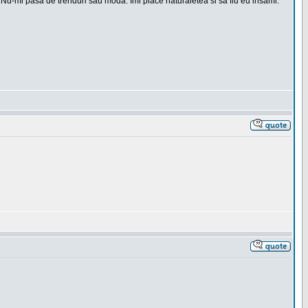
t.Nu-mi pasa de trenduri sau moda. Imi place naturaletea si sa fiu eu insami.