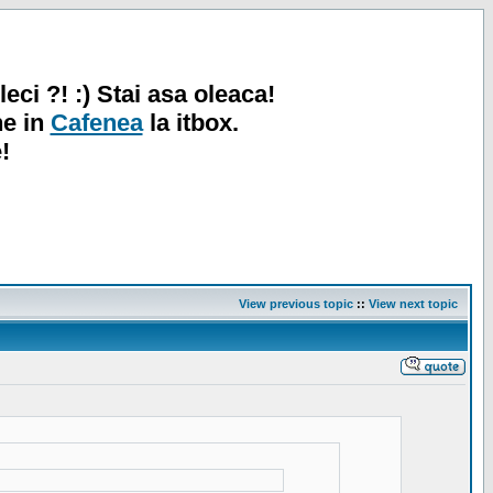
leci ?! :) Stai asa oleaca!
ne in
Cafenea
la itbox.
!
View previous topic
::
View next topic