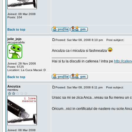
Joined: 08 Mar 2008
Posts: 104
Back to top
jolie_jojo
Posted: Sat Mar 08, 2008 8:10 pm
Post subject:
irecuperabila
Ancutza ca-i micutza si fashneatza
_________________
Hai si tu la discutii in cafenea ! intra pe
http://cafen
Joined: 28 Nov 2006
Posts: 5725
Location: La Cuca Macaii :D
Back to top
Ancutza
Posted: Sat Mar 08, 2008 8:11 pm
Post subject:
membru
Urasc sa mi se zica Anca...vreau sa fiu mereu un c
Oricum...nici in certificatul de nastere nu scrie Anca
Joined: 08 Mar 2008