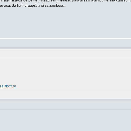
 vrajeli si texte de pe net. Vreau sa-mi traiesc viata si sa ma simt bine asa cum sun
u asa. Sa fiu indragostita si sa zambesc.
ea.itbox.ro