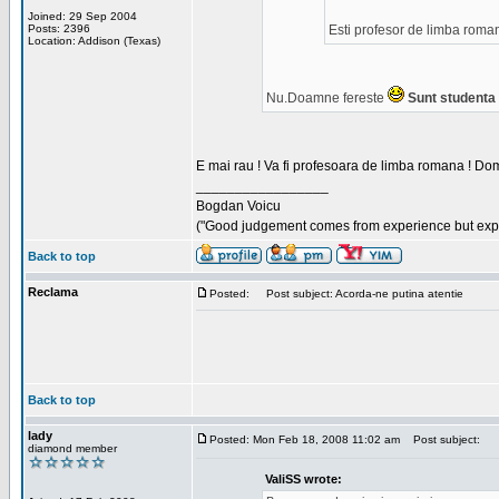
Joined: 29 Sep 2004
Posts: 2396
Esti profesor de limba roma
Location: Addison (Texas)
Nu.Doamne fereste
Sunt studenta i
E mai rau ! Va fi profesoara de limba romana ! Dom
_________________
Bogdan Voicu
("Good judgement comes from experience but exper
Back to top
Reclama
Posted:
Post subject: Acorda-ne putina atentie
Back to top
lady
Posted: Mon Feb 18, 2008 11:02 am
Post subject:
diamond member
ValiSS wrote: