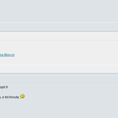
ea.itbox.ro
opil:X
..e tot Ancuta ;