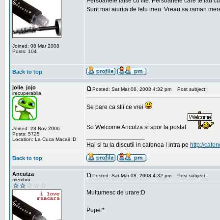
Persoanele false cu fite. Persoanele care te iau cu
Sunt mai aiurita de felu meu. Vreau sa raman mere
Joined: 08 Mar 2008
Posts: 104
Back to top
jolie_jojo
Posted: Sat Mar 08, 2008 4:32 pm
Post subject:
irecuperabila
Se pare ca stii ce vrei
So Welcome Ancutza si spor la postat
Joined: 28 Nov 2006
Posts: 5725
_________________
Location: La Cuca Macaii :D
Hai si tu la discutii in cafenea ! intra pe
http://cafen
Back to top
Ancutza
Posted: Sat Mar 08, 2008 4:32 pm
Post subject:
membru
Multumesc de urare:D
Pupe:*