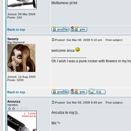
Multumesc pt tot
Joined: 08 Mar 2008
Posts: 104
Back to top
Sweety
Posted: Sat Mar 08, 2008 6:10 pm
Post subject:
Big Diamond
welcome anca
_________________
Oh I wish I was a punk rocker with flowers in my ha
Joined: 14 Aug 2005
Posts: 3200
Back to top
Ancutza
Posted: Sat Mar 08, 2008 6:49 pm
Post subject:
membru
Ancutza te rog:))..
Ms:">