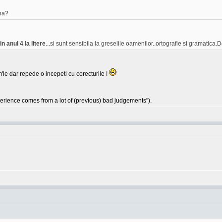
na?
n anul 4 la litere
...si sunt sensibila la greselile oamenilor..ortografie si gramatica.D
'le dar repede o incepeti cu corecturile !
ience comes from a lot of (previous) bad judgements").