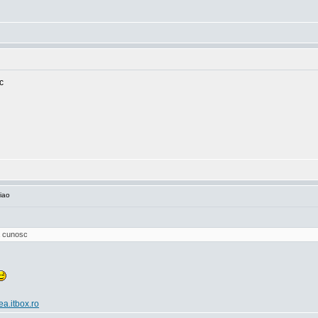
c
iao
va cunosc
ea.itbox.ro