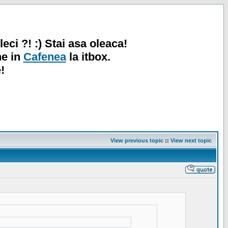
leci ?! :) Stai asa oleaca!
ne in
Cafenea
la itbox.
!
View previous topic
::
View next topic