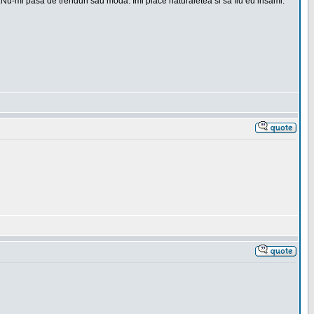
t.Nu-mi pasa de trenduri sau moda. Imi place naturaletea si sa fiu eu insami.