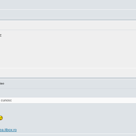
c
iao
va cunosc
ea.itbox.ro