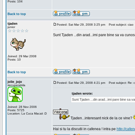
Posts: 104
Back to top
tjaden
Posted: Sat Mar 29, 2008 3:25 pm
Post subject: ciao
junior
Sunt Tjaden ...din arad...imi pare bine sa va cunos
Joined: 29 Mar 2008
Posts: 10
Back to top
jolie_jojo
Posted: Sat Mar 29, 2008 4:21 pm
Post subject: Re: c
irecuperabila
tjaden wrote:
Sunt Tjaden ...din arad...imi pare bine sa 
Joined: 28 Nov 2006
Posts: 5725
Location: La Cuca Macaii :D
Tjaden...interesant nick de la ce vine?
_________________
Hai si tu la discutii in cafenea ! intra pe
http://cafen