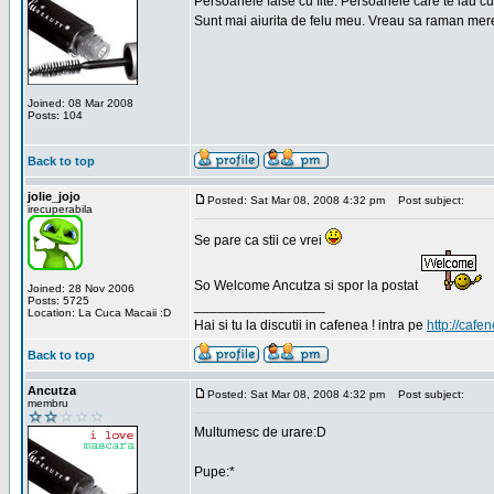
Persoanele false cu fite. Persoanele care te iau cu
Sunt mai aiurita de felu meu. Vreau sa raman mere
Joined: 08 Mar 2008
Posts: 104
Back to top
jolie_jojo
Posted: Sat Mar 08, 2008 4:32 pm
Post subject:
irecuperabila
Se pare ca stii ce vrei
So Welcome Ancutza si spor la postat
Joined: 28 Nov 2006
Posts: 5725
_________________
Location: La Cuca Macaii :D
Hai si tu la discutii in cafenea ! intra pe
http://cafen
Back to top
Ancutza
Posted: Sat Mar 08, 2008 4:32 pm
Post subject:
membru
Multumesc de urare:D
Pupe:*