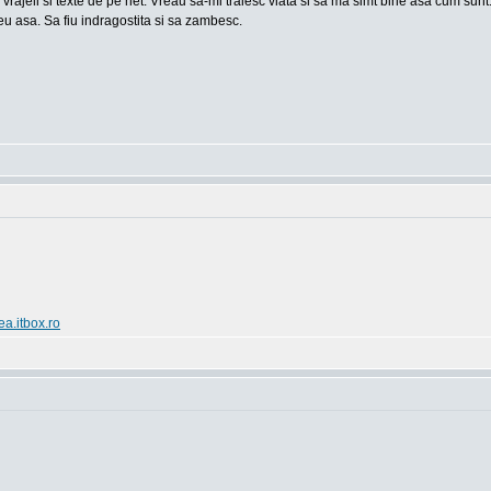
 vrajeli si texte de pe net. Vreau sa-mi traiesc viata si sa ma simt bine asa cum sun
u asa. Sa fiu indragostita si sa zambesc.
ea.itbox.ro