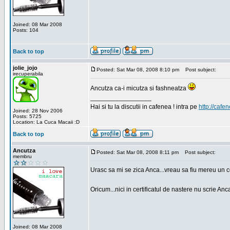
Joined: 08 Mar 2008
Posts: 104
Back to top
jolie_jojo
Posted: Sat Mar 08, 2008 8:10 pm
Post subject:
irecuperabila
Ancutza ca-i micutza si fashneatza
_________________
Hai si tu la discutii in cafenea ! intra pe
http://cafen
Joined: 28 Nov 2006
Posts: 5725
Location: La Cuca Macaii :D
Back to top
Ancutza
Posted: Sat Mar 08, 2008 8:11 pm
Post subject:
membru
Urasc sa mi se zica Anca...vreau sa fiu mereu un c
Oricum...nici in certificatul de nastere nu scrie Anca
Joined: 08 Mar 2008