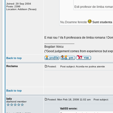
Joined: 29 Sep 2004
Posts: 2396
Esti profesor de limba roma
Location: Addison (Texas)
Nu.Doamne fereste
Sunt studenta i
E mai rau ! Va fi profesoara de limba romana ! Dom
_________________
Bogdan Voicu
("Good judgement comes from experience but exper
Back to top
Reclama
Posted:
Post subject: Acorda-ne putina atentie
Back to top
lady
Posted: Mon Feb 18, 2008 11:02 am
Post subject:
diamond member
ValiSS wrote: