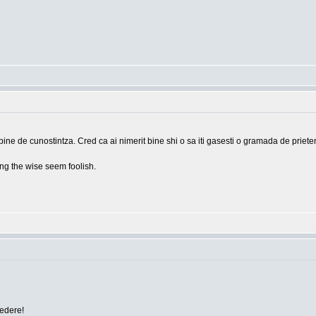
bine de cunostintza. Cred ca ai nimerit bine shi o sa iti gasesti o gramada de prieten
g the wise seem foolish.
vedere!