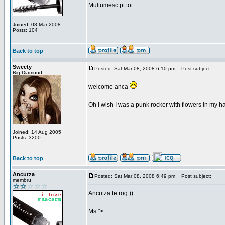
Multumesc pt tot
Joined: 08 Mar 2008
Posts: 104
Back to top
Sweety
Posted: Sat Mar 08, 2008 6:10 pm
Post subject:
Big Diamond
welcome anca
_________________
Oh I wish I was a punk rocker with flowers in my ha
Joined: 14 Aug 2005
Posts: 3200
Back to top
Ancutza
Posted: Sat Mar 08, 2008 6:49 pm
Post subject:
membru
Ancutza te rog:))..
Ms:">