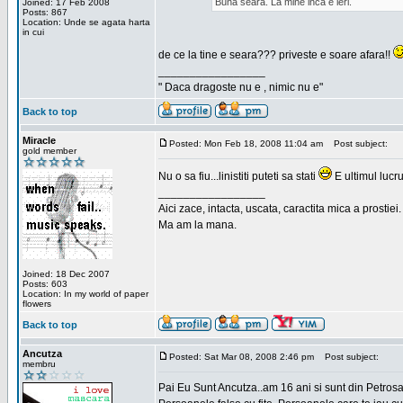
Buna seara. La mine inca e ieri.
Joined: 17 Feb 2008
Posts: 867
Location: Unde se agata harta
in cui
de ce la tine e seara??? priveste e soare afara!!
_________________
" Daca dragoste nu e , nimic nu e"
Back to top
Miracle
Posted: Mon Feb 18, 2008 11:04 am
Post subject:
gold member
Nu o sa fiu...linistiti puteti sa stati
E ultimul lucru
_________________
Aici zace, intacta, uscata, caractita mica a prostiei.
Ma am la mana.
Joined: 18 Dec 2007
Posts: 603
Location: In my world of paper
flowers
Back to top
Ancutza
Posted: Sat Mar 08, 2008 2:46 pm
Post subject:
membru
Pai Eu Sunt Ancutza..am 16 ani si sunt din Petros