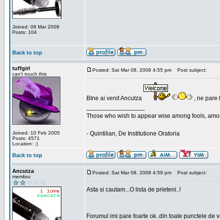
Joined: 08 Mar 2008
Posts: 104
Back to top
tuffgirl
Posted: Sat Mar 08, 2008 4:55 pm
Post subject:
can't touch this
BIne ai venit Ancutza
, ne pare 
_________________
Those who wish to appear wise among fools, amon
Joined: 10 Feb 2005
- Quintilian, De Institutione Oratoria
Posts: 4571
Location: ;)
Back to top
Ancutza
Posted: Sat Mar 08, 2008 4:59 pm
Post subject:
membru
Asta si cautam...O lista de prieteni..!
Forumul imi pare foarte ok..din toate punctele de 