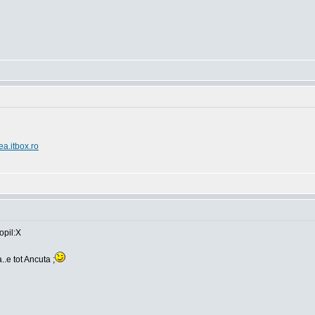
ea.itbox.ro
opil:X
..e tot Ancuta ;