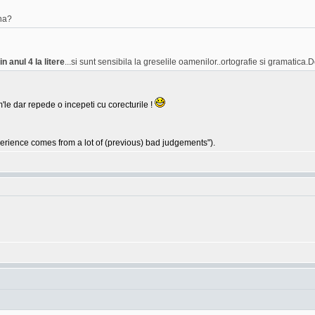
na?
n anul 4 la litere
...si sunt sensibila la greselile oamenilor..ortografie si gramatica.D
'le dar repede o incepeti cu corecturile !
ience comes from a lot of (previous) bad judgements").