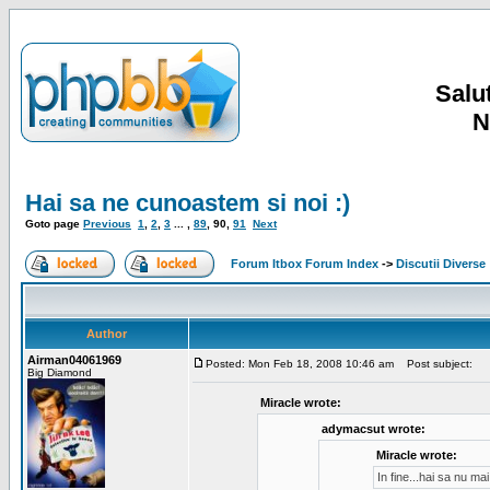
Salut
N
Hai sa ne cunoastem si noi :)
Goto page
Previous
1
,
2
,
3
... ,
89
,
90
,
91
Next
Forum Itbox Forum Index
->
Discutii Diverse
Author
Airman04061969
Posted: Mon Feb 18, 2008 10:46 am
Post subject:
Big Diamond
Miracle wrote:
adymacsut wrote:
Miracle wrote:
In fine...hai sa nu m