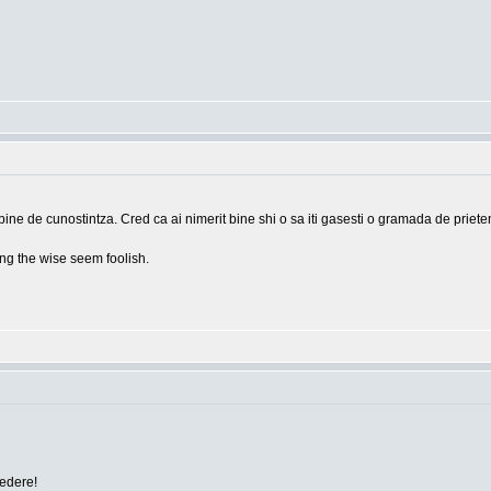
bine de cunostintza. Cred ca ai nimerit bine shi o sa iti gasesti o gramada de prieten
g the wise seem foolish.
vedere!