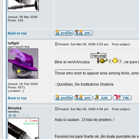
Joined: 08 Mar 2008
Posts: 104
Back to top
tuffgirl
Posted: Sat Mar 08, 2008 4:55 pm
Post subject:
can't touch this
BIne ai venit Ancutza
, ne pare 
_________________
Those who wish to appear wise among fools, amon
Joined: 10 Feb 2005
- Quintilian, De Institutione Oratoria
Posts: 4571
Location: ;)
Back to top
Ancutza
Posted: Sat Mar 08, 2008 4:59 pm
Post subject:
membru
Asta si cautam...O lista de prieteni..!
Forumul imi pare foarte ok..din toate punctele de 