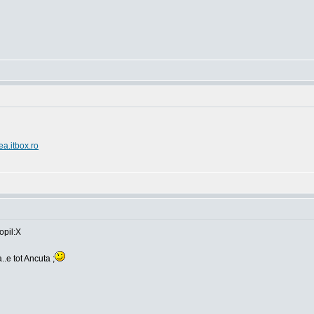
ea.itbox.ro
opil:X
..e tot Ancuta ;