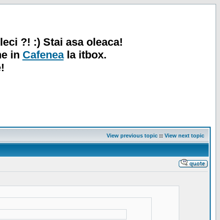
leci ?! :) Stai asa oleaca!
ne in
Cafenea
la itbox.
!
View previous topic
::
View next topic