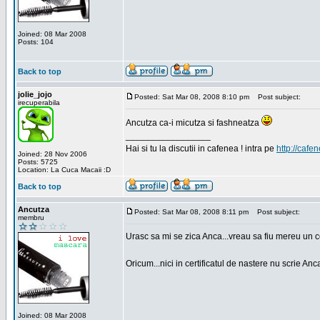
Joined: 08 Mar 2008
Posts: 104
Back to top
jolie_jojo
Posted: Sat Mar 08, 2008 8:10 pm
Post subject:
irecuperabila
Ancutza ca-i micutza si fashneatza
_________________
Hai si tu la discutii in cafenea ! intra pe
http://cafen
Joined: 28 Nov 2006
Posts: 5725
Location: La Cuca Macaii :D
Back to top
Ancutza
Posted: Sat Mar 08, 2008 8:11 pm
Post subject:
membru
Urasc sa mi se zica Anca...vreau sa fiu mereu un c
Oricum...nici in certificatul de nastere nu scrie Anca
Joined: 08 Mar 2008