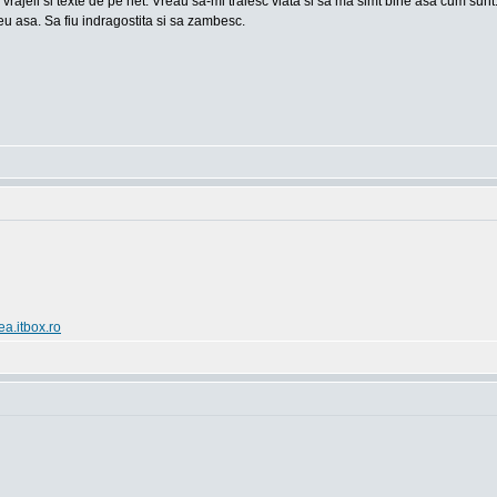
 vrajeli si texte de pe net. Vreau sa-mi traiesc viata si sa ma simt bine asa cum sun
u asa. Sa fiu indragostita si sa zambesc.
ea.itbox.ro