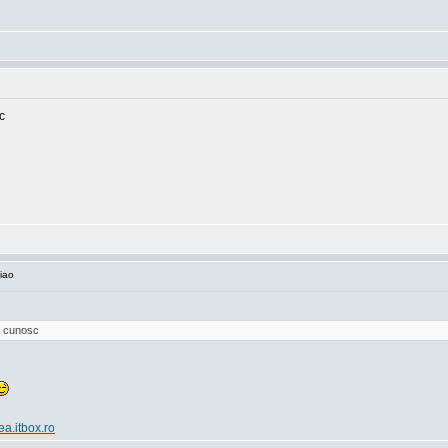
c
iao
va cunosc
ea.itbox.ro