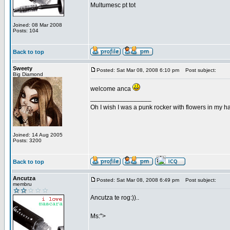
Multumesc pt tot
Joined: 08 Mar 2008
Posts: 104
Back to top
Sweety
Posted: Sat Mar 08, 2008 6:10 pm
Post subject:
Big Diamond
welcome anca
_________________
Oh I wish I was a punk rocker with flowers in my ha
Joined: 14 Aug 2005
Posts: 3200
Back to top
Ancutza
Posted: Sat Mar 08, 2008 6:49 pm
Post subject:
membru
Ancutza te rog:))..
Ms:">