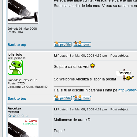
Persoanele false cu fite. Persoanele care te iau cu
Sunt mai aiurita de felu meu. Vreau sa raman mere
Joined: 08 Mar 2008
Posts: 104
Back to top
jolie_jojo
Posted: Sat Mar 08, 2008 4:32 pm
Post subject:
irecuperabila
Se pare ca stii ce vrei
So Welcome Ancutza si spor la postat
Joined: 28 Nov 2006
Posts: 5725
_________________
Location: La Cuca Macaii :D
Hai si tu la discutii in cafenea ! intra pe
http://cafen
Back to top
Ancutza
Posted: Sat Mar 08, 2008 4:32 pm
Post subject:
membru
Multumesc de urare:D
Pupe:*