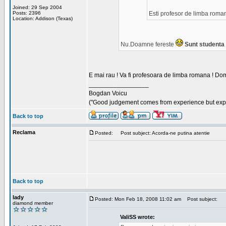
Joined: 29 Sep 2004
Posts: 2396
Esti profesor de limba roma
Location: Addison (Texas)
Nu.Doamne fereste
Sunt studenta i
E mai rau ! Va fi profesoara de limba romana ! Dom
_________________
Bogdan Voicu
("Good judgement comes from experience but exper
Back to top
Reclama
Posted:
Post subject: Acorda-ne putina atentie
Back to top
lady
Posted: Mon Feb 18, 2008 11:02 am
Post subject:
diamond member
ValiSS wrote: