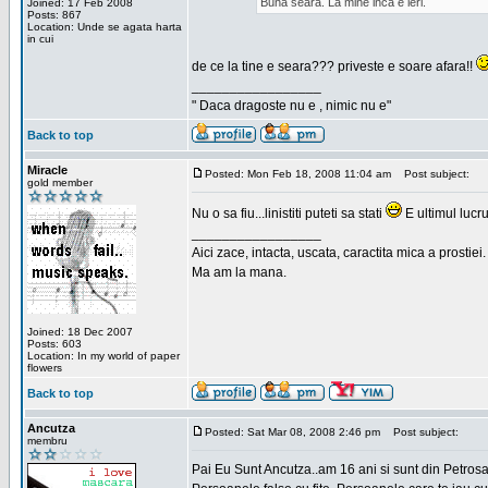
Buna seara. La mine inca e ieri.
Joined: 17 Feb 2008
Posts: 867
Location: Unde se agata harta
in cui
de ce la tine e seara??? priveste e soare afara!!
_________________
" Daca dragoste nu e , nimic nu e"
Back to top
Miracle
Posted: Mon Feb 18, 2008 11:04 am
Post subject:
gold member
Nu o sa fiu...linistiti puteti sa stati
E ultimul lucru
_________________
Aici zace, intacta, uscata, caractita mica a prostiei.
Ma am la mana.
Joined: 18 Dec 2007
Posts: 603
Location: In my world of paper
flowers
Back to top
Ancutza
Posted: Sat Mar 08, 2008 2:46 pm
Post subject:
membru
Pai Eu Sunt Ancutza..am 16 ani si sunt din Petros