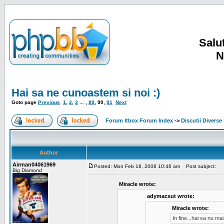
Salut
N
Hai sa ne cunoastem si noi :)
Goto page
Previous
1
,
2
,
3
... ,
89
,
90
,
91
Next
Forum Itbox Forum Index
->
Discutii Diverse
Author
Airman04061969
Posted: Mon Feb 18, 2008 10:46 am
Post subject:
Big Diamond
Miracle wrote:
adymacsut wrote:
Miracle wrote:
In fine...hai sa nu m