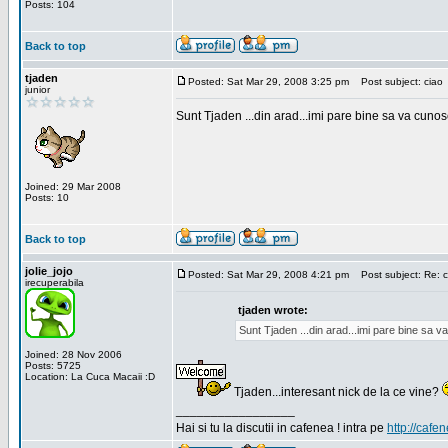
Posts: 104
Back to top
tjaden
Posted: Sat Mar 29, 2008 3:25 pm
Post subject: ciao
junior
Sunt Tjaden ...din arad...imi pare bine sa va cunos
Joined: 29 Mar 2008
Posts: 10
Back to top
jolie_jojo
Posted: Sat Mar 29, 2008 4:21 pm
Post subject: Re: c
irecuperabila
tjaden wrote:
Sunt Tjaden ...din arad...imi pare bine sa 
Joined: 28 Nov 2006
Posts: 5725
Location: La Cuca Macaii :D
Tjaden...interesant nick de la ce vine?
_________________
Hai si tu la discutii in cafenea ! intra pe
http://cafen