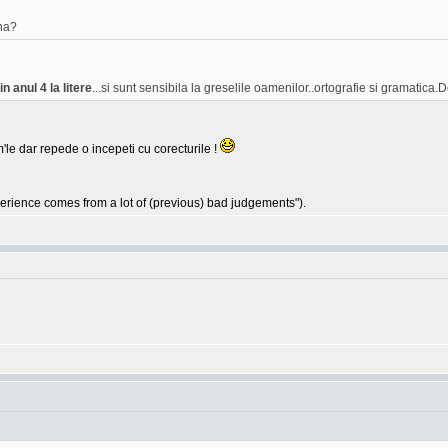
na?
n anul 4 la litere
...si sunt sensibila la greselile oamenilor..ortografie si gramatica.D
'le dar repede o incepeti cu corecturile !
ience comes from a lot of (previous) bad judgements").