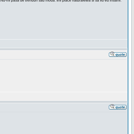
t.Nu-mi pasa de trenduri sau moda. Imi place naturaletea si sa fiu eu insami.