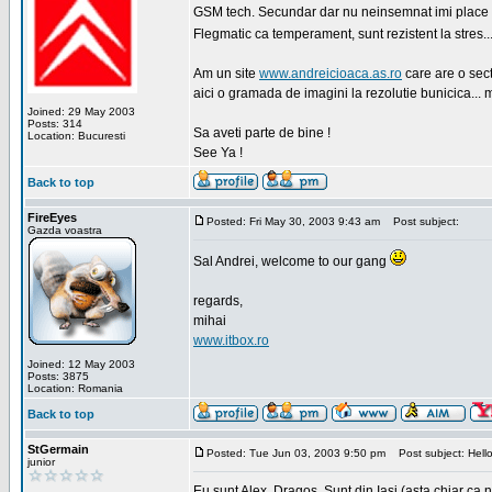
GSM tech. Secundar dar nu neinsemnat imi place sa
Flegmatic ca temperament, sunt rezistent la stres..
Am un site
www.andreicioaca.as.ro
care are o sect
aici o gramada de imagini la rezolutie bunicica... 
Joined: 29 May 2003
Posts: 314
Sa aveti parte de bine !
Location: Bucuresti
See Ya !
Back to top
FireEyes
Posted: Fri May 30, 2003 9:43 am
Post subject:
Gazda voastra
Sal Andrei, welcome to our gang
regards,
mihai
www.itbox.ro
Joined: 12 May 2003
Posts: 3875
Location: Romania
Back to top
StGermain
Posted: Tue Jun 03, 2003 9:50 pm
Post subject: Hello
junior
Eu sunt Alex, Dragos. Sunt din Iasi (asta chiar ca n