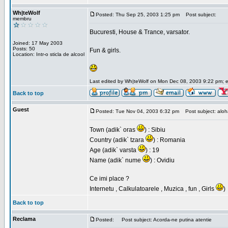
Wh|teWolf
Posted: Thu Sep 25, 2003 1:25 pm
Post subject:
membru
Bucuresti, House & Trance, varsator.
Joined: 17 May 2003
Posts: 50
Fun & girls.
Location: Intr-o sticla de alcool
Last edited by Wh|teWolf on Mon Dec 08, 2003 9:22 pm; edi
Back to top
Guest
Posted: Tue Nov 04, 2003 6:32 pm
Post subject: aloha 
Town (adik` oras
) : Sibiu
Country (adik` tzara
) : Romania
Age (adik` varsta
) : 19
Name (adik` nume
) : Ovidiu
Ce imi place ?
Internetu , Calkulatoarele , Muzica , fun , Girls
)
Back to top
Reclama
Posted:
Post subject: Acorda-ne putina atentie