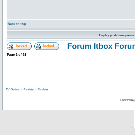
Back to top
Display posts from previo
Forum Itbox Foru
Page
1
of
91
-
-
TV Online
Reviste
Reviste
Powered by
-