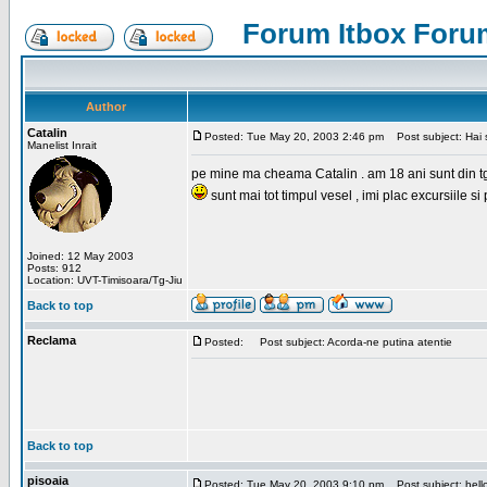
Forum Itbox Foru
Author
Catalin
Posted: Tue May 20, 2003 2:46 pm
Post subject: Hai s
Manelist Inrait
pe mine ma cheama Catalin . am 18 ani sunt din tg-ji
sunt mai tot timpul vesel , imi plac excursiile si
Joined: 12 May 2003
Posts: 912
Location: UVT-Timisoara/Tg-Jiu
Back to top
Reclama
Posted:
Post subject: Acorda-ne putina atentie
Back to top
pisoaia
Posted: Tue May 20, 2003 9:10 pm
Post subject: hell