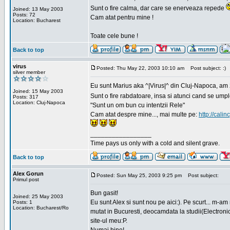
Sunt o fire calma, dar care se enerveaza repede
Joined: 13 May 2003
Posts: 72
Cam atat pentru mine !
Location: Bucharest
Toate cele bune !
Back to top
virus
Posted: Thu May 22, 2003 10:10 am
Post subject: :)
silver member
Eu sunt Marius aka ^|Virus|^ din Cluj-Napoca, am 21
Joined: 15 May 2003
Sunt o fire rabdatoare, insa si atunci cand se ump
Posts: 317
Location: Cluj-Napoca
"Sunt un om bun cu intentzii Rele"
Cam atat despre mine..., mai multe pe:
http://calin
_________________
Time pays us only with a cold and silent grave.
Back to top
Alex Gorun
Posted: Sun May 25, 2003 9:25 pm
Post subject:
Primul post
Bun gasit!
Joined: 25 May 2003
Eu sunt Alex si sunt nou pe aici:). Pe scurt... m-a
Posts: 1
Location: Bucharest/Ro
mutat in Bucuresti, deocamdata la studii(Electroni
site-ul meu:P.