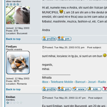
silver member
Hi all, numele meu e Andra, shi sunt din Vulcan (pt
MUNICIPIUL
); am 18 ani shi am o fire destul 
emotzii, shi cand mi-e frica) asa ca imi cam aduc p
fotbalul, mashinile, muzica, fashion-ul, etc. Cam 
Joined: 12 May 2003
Andra
Posts: 379
Location: Bucuresti
Back to top
FireEyes
Posted: Tue May 20, 2003 9:51 pm
Post subject:
Gazda voastra
sunt mihai, locuiesc in tg-jiu, si sunt un om bun
regards,
mihai.
_________________
Mihaita
Joined: 12 May 2003
Posts: 3875
itbox
-
Telefoane Mobile
-
Bancuri
-
Jocuri
-
Radio 
Location: Romania
Back to top
Emilian
Posted: Tue May 20, 2003 11:47 pm
Post subject:
membru
Eu sunt Emilian, sunt din Bucuresti, am 20 de ani, 