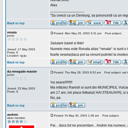
Numai bine!
Alex
_________________
"Sa creezi ca un Demiurg, sa poruncesti ca un rege
Back to top
renata
Posted: Mon May 26, 2003 3:31 pm
Post subject:
junior
Salutare baieti si fete!
Numele meu este Renata alias ^renata^ si sunt o
Joined: 17 May 2003
Posts: 6
foarte vesela(daca pot sa renunt putintel la modesti
Location: tg-jiu
Back to top
da renegade master
Posted: Thu May 29, 2003 9:52 pm
Post subject: sar'
junior
'na seara!!!!!!!!!
Ma intitulez Raresh si sunt din MUNICIPIUL Vulca
Joined: 25 May 2003
Posts: 9
am 17 ani, imi place fotbalul( HAI STEAUA!!!!!), si
No, pa
Back to top
andreic
Posted: Fri May 30, 2003 1:39 am
Post subject:
silver member
Pai... daca tot ne prezentam... Andrei ma numesc, 