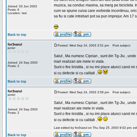
muzica, sa conduc masina, sa merg pe bicicleta. Imi
Joined: 03 Jun 2003
Posts: 6
cum se spune cuiva care vorbeste incontinuu, orice,
Location: Iasi
sa fiu si cate intrebari pot sa pun imprejur. Am 17 
Back to top
for3varul
Posted: Wed Sep 24, 2003 3:51 pm
Post subject:
junior
Salut , Ma numesc Ciprian , sunt din Tg-Jiu , unde 
mari realizari ale mele in viata .
Joined: 24 Sep 2003
Posts: 2
Sunt o fire linistita , si nu imi place atunci cand 
si cu defecte si cu calitati ..
Back to top
for3varul
Posted: Wed Sep 24, 2003 3:59 pm
Post subject:
junior
Salut , Ma numesc Ciprian , sunt din Tg-Jiu , unde 
mari realizari ale mele in viata .
Joined: 24 Sep 2003
Posts: 2
Sunt o fire linistita , si nu imi place atunci cand 
si cu defecte si cu calitati ..
Last edited by for3varul on Thu Sep 25, 2003 9:02 pm; edit
Back to top