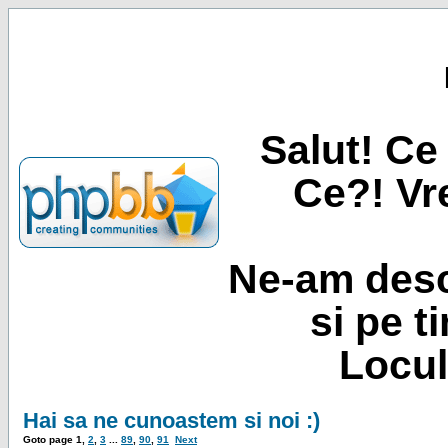
Salut! Ce 
Ce?! Vre
Ne-am desc
si pe t
Locul
Hai sa ne cunoastem si noi :)
Goto page
1
,
2
,
3
...
89
,
90
,
91
Next