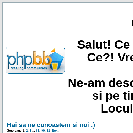
Salut! Ce 
Ce?! Vre
Ne-am desc
si pe t
Locul
Hai sa ne cunoastem si noi :)
Goto page
1
,
2
,
3
...
89
,
90
,
91
Next