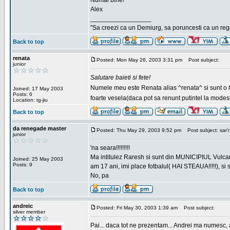
Numai bine!
Alex
_________________
"Sa creezi ca un Demiurg, sa poruncesti ca un rege
Back to top
renata
Posted: Mon May 26, 2003 3:31 pm
Post subject:
junior
Salutare baieti si fete!
Numele meu este Renata alias ^renata^ si sunt o
Joined: 17 May 2003
Posts: 6
foarte vesela(daca pot sa renunt putintel la modesti
Location: tg-jiu
Back to top
da renegade master
Posted: Thu May 29, 2003 9:52 pm
Post subject: sar'
junior
'na seara!!!!!!!!!
Ma intitulez Raresh si sunt din MUNICIPIUL Vulca
Joined: 25 May 2003
Posts: 9
am 17 ani, imi place fotbalul( HAI STEAUA!!!!!), si
No, pa
Back to top
andreic
Posted: Fri May 30, 2003 1:39 am
Post subject:
silver member
Pai... daca tot ne prezentam... Andrei ma numesc, 