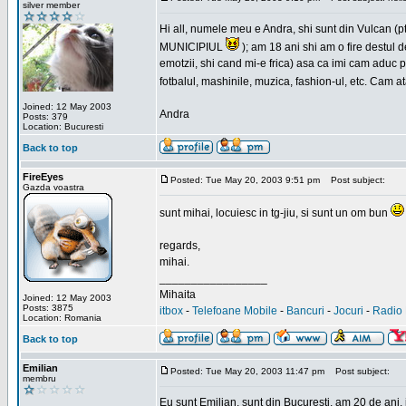
silver member
Hi all, numele meu e Andra, shi sunt din Vulcan (pt
MUNICIPIUL
); am 18 ani shi am o fire destul 
emotzii, shi cand mi-e frica) asa ca imi cam aduc p
fotbalul, mashinile, muzica, fashion-ul, etc. Cam 
Joined: 12 May 2003
Andra
Posts: 379
Location: Bucuresti
Back to top
FireEyes
Posted: Tue May 20, 2003 9:51 pm
Post subject:
Gazda voastra
sunt mihai, locuiesc in tg-jiu, si sunt un om bun
regards,
mihai.
_________________
Mihaita
Joined: 12 May 2003
Posts: 3875
itbox
-
Telefoane Mobile
-
Bancuri
-
Jocuri
-
Radio 
Location: Romania
Back to top
Emilian
Posted: Tue May 20, 2003 11:47 pm
Post subject:
membru
Eu sunt Emilian, sunt din Bucuresti, am 20 de ani, 