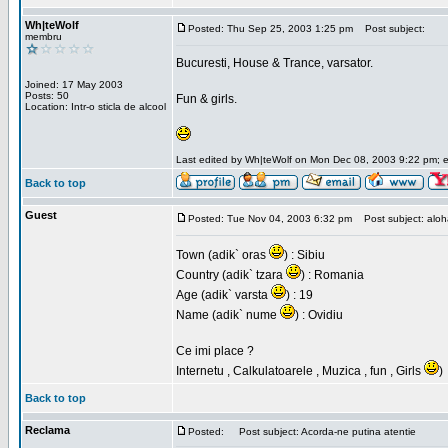
Wh|teWolf
Posted: Thu Sep 25, 2003 1:25 pm
Post subject:
membru
Bucuresti, House & Trance, varsator.
Joined: 17 May 2003
Posts: 50
Fun & girls.
Location: Intr-o sticla de alcool
Last edited by Wh|teWolf on Mon Dec 08, 2003 9:22 pm; edi
Back to top
Guest
Posted: Tue Nov 04, 2003 6:32 pm
Post subject: aloha 
Town (adik` oras
) : Sibiu
Country (adik` tzara
) : Romania
Age (adik` varsta
) : 19
Name (adik` nume
) : Ovidiu
Ce imi place ?
Internetu , Calkulatoarele , Muzica , fun , Girls
)
Back to top
Reclama
Posted:
Post subject: Acorda-ne putina atentie