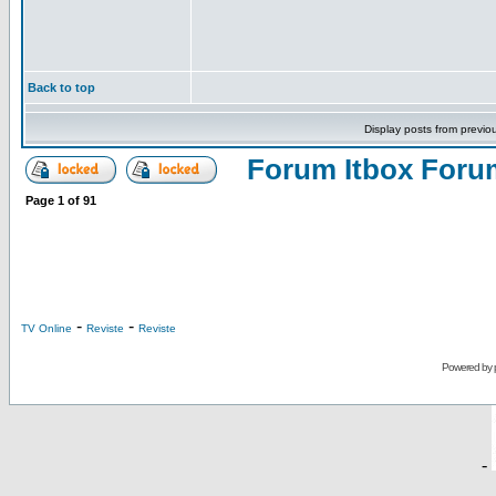
Back to top
Display posts from previo
Forum Itbox Foru
Page
1
of
91
-
-
TV Online
Reviste
Reviste
Powered by
-