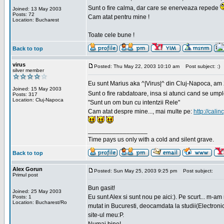
Sunt o fire calma, dar care se enerveaza repede
Joined: 13 May 2003
Posts: 72
Cam atat pentru mine !
Location: Bucharest
Toate cele bune !
Back to top
virus
Posted: Thu May 22, 2003 10:10 am
Post subject: :)
silver member
Eu sunt Marius aka ^|Virus|^ din Cluj-Napoca, am 21
Joined: 15 May 2003
Sunt o fire rabdatoare, insa si atunci cand se ump
Posts: 317
Location: Cluj-Napoca
"Sunt un om bun cu intentzii Rele"
Cam atat despre mine..., mai multe pe:
http://calin
_________________
Time pays us only with a cold and silent grave.
Back to top
Alex Gorun
Posted: Sun May 25, 2003 9:25 pm
Post subject:
Primul post
Bun gasit!
Joined: 25 May 2003
Eu sunt Alex si sunt nou pe aici:). Pe scurt... m-a
Posts: 1
Location: Bucharest/Ro
mutat in Bucuresti, deocamdata la studii(Electroni
site-ul meu:P.