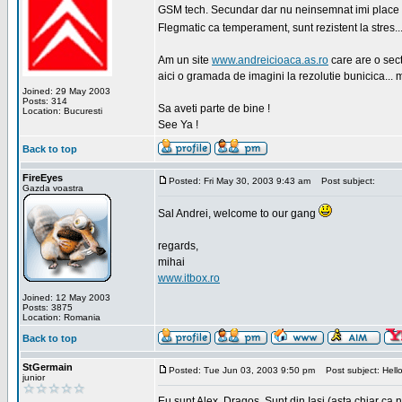
GSM tech. Secundar dar nu neinsemnat imi place sa
Flegmatic ca temperament, sunt rezistent la stres..
Am un site
www.andreicioaca.as.ro
care are o sect
aici o gramada de imagini la rezolutie bunicica... 
Joined: 29 May 2003
Posts: 314
Sa aveti parte de bine !
Location: Bucuresti
See Ya !
Back to top
FireEyes
Posted: Fri May 30, 2003 9:43 am
Post subject:
Gazda voastra
Sal Andrei, welcome to our gang
regards,
mihai
www.itbox.ro
Joined: 12 May 2003
Posts: 3875
Location: Romania
Back to top
StGermain
Posted: Tue Jun 03, 2003 9:50 pm
Post subject: Hello
junior
Eu sunt Alex, Dragos. Sunt din Iasi (asta chiar ca n