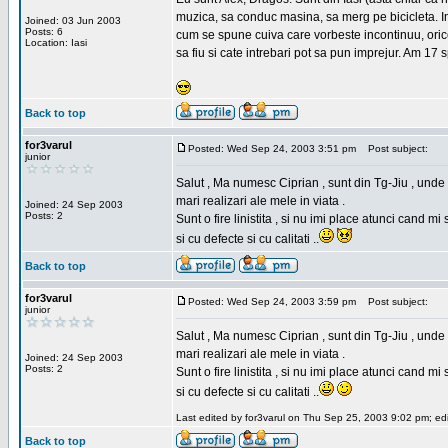
muzica, sa conduc masina, sa merg pe bicicleta. Imi
Joined: 03 Jun 2003
Posts: 6
cum se spune cuiva care vorbeste incontinuu, orice,
Location: Iasi
sa fiu si cate intrebari pot sa pun imprejur. Am 17 
Back to top
for3varul
Posted: Wed Sep 24, 2003 3:51 pm
Post subject:
junior
Salut , Ma numesc Ciprian , sunt din Tg-Jiu , unde 
mari realizari ale mele in viata .
Joined: 24 Sep 2003
Posts: 2
Sunt o fire linistita , si nu imi place atunci cand 
si cu defecte si cu calitati ..
Back to top
for3varul
Posted: Wed Sep 24, 2003 3:59 pm
Post subject:
junior
Salut , Ma numesc Ciprian , sunt din Tg-Jiu , unde 
mari realizari ale mele in viata .
Joined: 24 Sep 2003
Posts: 2
Sunt o fire linistita , si nu imi place atunci cand 
si cu defecte si cu calitati ..
Last edited by for3varul on Thu Sep 25, 2003 9:02 pm; edit
Back to top