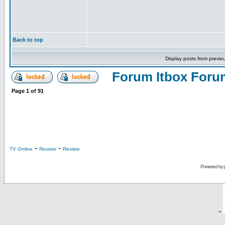
Back to top
Display posts from previo
Forum Itbox Foru
Page
1
of
91
-
-
TV Online
Reviste
Reviste
Powered by
-