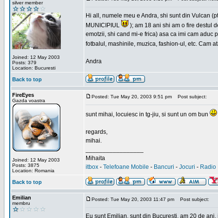
silver member
Hi all, numele meu e Andra, shi sunt din Vulcan (pt
MUNICIPIUL
); am 18 ani shi am o fire destul 
emotzii, shi cand mi-e frica) asa ca imi cam aduc p
fotbalul, mashinile, muzica, fashion-ul, etc. Cam 
Joined: 12 May 2003
Andra
Posts: 379
Location: Bucuresti
Back to top
FireEyes
Posted: Tue May 20, 2003 9:51 pm
Post subject:
Gazda voastra
sunt mihai, locuiesc in tg-jiu, si sunt un om bun
regards,
mihai.
_________________
Mihaita
Joined: 12 May 2003
Posts: 3875
itbox
-
Telefoane Mobile
-
Bancuri
-
Jocuri
-
Radio 
Location: Romania
Back to top
Emilian
Posted: Tue May 20, 2003 11:47 pm
Post subject:
membru
Eu sunt Emilian, sunt din Bucuresti, am 20 de ani, 