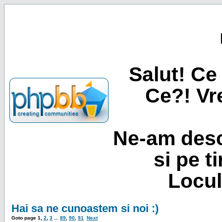
Salut! Ce 
Ce?! Vre
Ne-am desc
si pe t
Locul
Hai sa ne cunoastem si noi :)
Goto page
1
,
2
,
3
...
89
,
90
,
91
Next