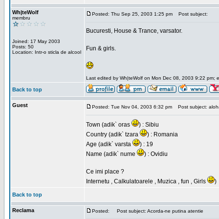
Wh|teWolf
Posted: Thu Sep 25, 2003 1:25 pm
Post subject:
membru
Bucuresti, House & Trance, varsator.
Joined: 17 May 2003
Posts: 50
Fun & girls.
Location: Intr-o sticla de alcool
Last edited by Wh|teWolf on Mon Dec 08, 2003 9:22 pm; edi
Back to top
Guest
Posted: Tue Nov 04, 2003 6:32 pm
Post subject: aloha 
Town (adik` oras
) : Sibiu
Country (adik` tzara
) : Romania
Age (adik` varsta
) : 19
Name (adik` nume
) : Ovidiu
Ce imi place ?
Internetu , Calkulatoarele , Muzica , fun , Girls
)
Back to top
Reclama
Posted:
Post subject: Acorda-ne putina atentie