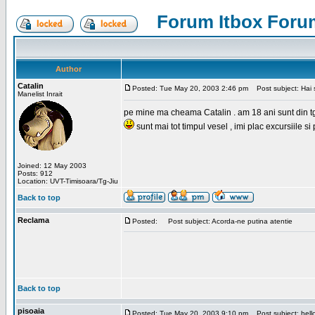
Forum Itbox Foru
Author
Catalin
Posted: Tue May 20, 2003 2:46 pm
Post subject: Hai s
Manelist Inrait
pe mine ma cheama Catalin . am 18 ani sunt din tg-ji
sunt mai tot timpul vesel , imi plac excursiile si
Joined: 12 May 2003
Posts: 912
Location: UVT-Timisoara/Tg-Jiu
Back to top
Reclama
Posted:
Post subject: Acorda-ne putina atentie
Back to top
pisoaia
Posted: Tue May 20, 2003 9:10 pm
Post subject: hell