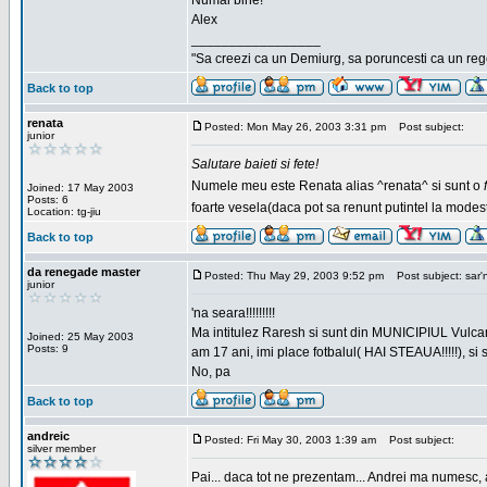
Numai bine!
Alex
_________________
"Sa creezi ca un Demiurg, sa poruncesti ca un rege
Back to top
renata
Posted: Mon May 26, 2003 3:31 pm
Post subject:
junior
Salutare baieti si fete!
Numele meu este Renata alias ^renata^ si sunt o
Joined: 17 May 2003
Posts: 6
foarte vesela(daca pot sa renunt putintel la modesti
Location: tg-jiu
Back to top
da renegade master
Posted: Thu May 29, 2003 9:52 pm
Post subject: sar'
junior
'na seara!!!!!!!!!
Ma intitulez Raresh si sunt din MUNICIPIUL Vulca
Joined: 25 May 2003
Posts: 9
am 17 ani, imi place fotbalul( HAI STEAUA!!!!!), si
No, pa
Back to top
andreic
Posted: Fri May 30, 2003 1:39 am
Post subject:
silver member
Pai... daca tot ne prezentam... Andrei ma numesc, 