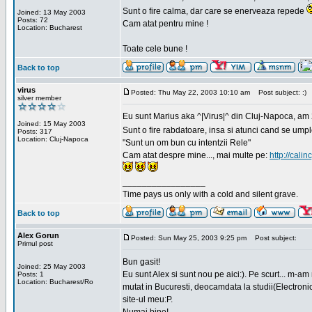
Sunt o fire calma, dar care se enerveaza repede
Joined: 13 May 2003
Posts: 72
Cam atat pentru mine !
Location: Bucharest
Toate cele bune !
Back to top
virus
Posted: Thu May 22, 2003 10:10 am
Post subject: :)
silver member
Eu sunt Marius aka ^|Virus|^ din Cluj-Napoca, am 21
Joined: 15 May 2003
Sunt o fire rabdatoare, insa si atunci cand se ump
Posts: 317
Location: Cluj-Napoca
"Sunt un om bun cu intentzii Rele"
Cam atat despre mine..., mai multe pe:
http://calin
_________________
Time pays us only with a cold and silent grave.
Back to top
Alex Gorun
Posted: Sun May 25, 2003 9:25 pm
Post subject:
Primul post
Bun gasit!
Joined: 25 May 2003
Eu sunt Alex si sunt nou pe aici:). Pe scurt... m-a
Posts: 1
Location: Bucharest/Ro
mutat in Bucuresti, deocamdata la studii(Electroni
site-ul meu:P.