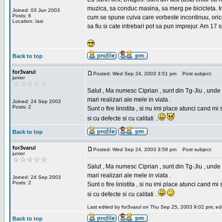
muzica, sa conduc masina, sa merg pe bicicleta. Imi
Joined: 03 Jun 2003
Posts: 6
cum se spune cuiva care vorbeste incontinuu, orice,
Location: Iasi
sa fiu si cate intrebari pot sa pun imprejur. Am 17 
Back to top
for3varul
Posted: Wed Sep 24, 2003 3:51 pm
Post subject:
junior
Salut , Ma numesc Ciprian , sunt din Tg-Jiu , unde 
mari realizari ale mele in viata .
Joined: 24 Sep 2003
Posts: 2
Sunt o fire linistita , si nu imi place atunci cand 
si cu defecte si cu calitati ..
Back to top
for3varul
Posted: Wed Sep 24, 2003 3:59 pm
Post subject:
junior
Salut , Ma numesc Ciprian , sunt din Tg-Jiu , unde 
mari realizari ale mele in viata .
Joined: 24 Sep 2003
Posts: 2
Sunt o fire linistita , si nu imi place atunci cand 
si cu defecte si cu calitati ..
Last edited by for3varul on Thu Sep 25, 2003 9:02 pm; edit
Back to top