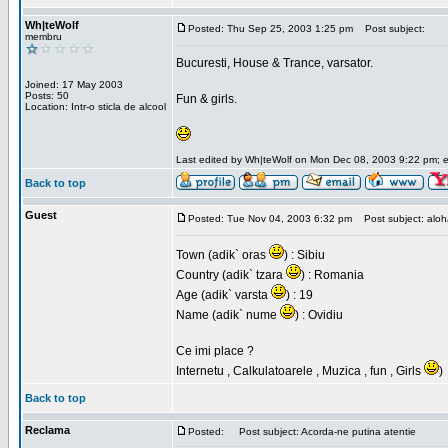
Wh|teWolf
Posted: Thu Sep 25, 2003 1:25 pm
Post subject:
membru
Bucuresti, House & Trance, varsator.
Joined: 17 May 2003
Posts: 50
Fun & girls.
Location: Intr-o sticla de alcool
Last edited by Wh|teWolf on Mon Dec 08, 2003 9:22 pm; edi
Back to top
Guest
Posted: Tue Nov 04, 2003 6:32 pm
Post subject: aloha 
Town (adik` oras
) : Sibiu
Country (adik` tzara
) : Romania
Age (adik` varsta
) : 19
Name (adik` nume
) : Ovidiu
Ce imi place ?
Internetu , Calkulatoarele , Muzica , fun , Girls
)
Back to top
Reclama
Posted:
Post subject: Acorda-ne putina atentie