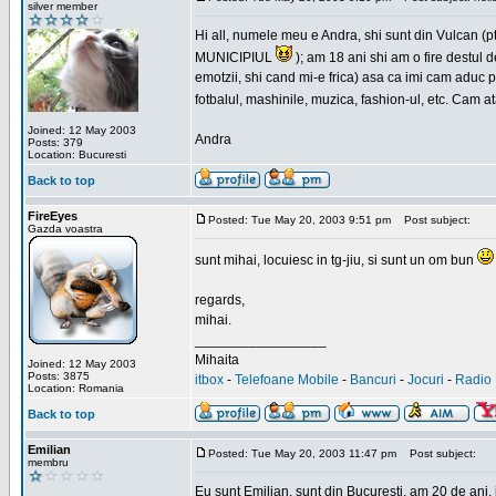
silver member
Hi all, numele meu e Andra, shi sunt din Vulcan (pt
MUNICIPIUL
); am 18 ani shi am o fire destul 
emotzii, shi cand mi-e frica) asa ca imi cam aduc p
fotbalul, mashinile, muzica, fashion-ul, etc. Cam 
Joined: 12 May 2003
Andra
Posts: 379
Location: Bucuresti
Back to top
FireEyes
Posted: Tue May 20, 2003 9:51 pm
Post subject:
Gazda voastra
sunt mihai, locuiesc in tg-jiu, si sunt un om bun
regards,
mihai.
_________________
Mihaita
Joined: 12 May 2003
Posts: 3875
itbox
-
Telefoane Mobile
-
Bancuri
-
Jocuri
-
Radio 
Location: Romania
Back to top
Emilian
Posted: Tue May 20, 2003 11:47 pm
Post subject:
membru
Eu sunt Emilian, sunt din Bucuresti, am 20 de ani, 