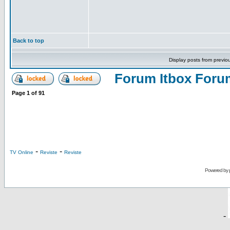
Back to top
Display posts from previo
Forum Itbox Foru
Page
1
of
91
-
-
TV Online
Reviste
Reviste
Powered by
-