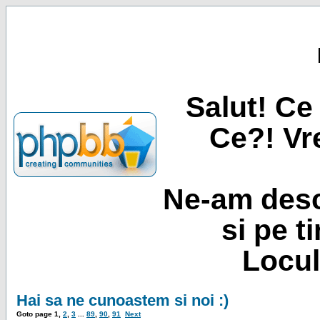
Salut! Ce 
Ce?! Vre
Ne-am desc
si pe t
Locul
Hai sa ne cunoastem si noi :)
Goto page
1
,
2
,
3
...
89
,
90
,
91
Next