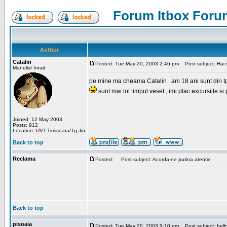
Forum Itbox Foru
Author
Catalin
Posted: Tue May 20, 2003 2:46 pm
Post subject: Hai s
Manelist Inrait
pe mine ma cheama Catalin . am 18 ani sunt din tg-ji
sunt mai tot timpul vesel , imi plac excursiile si
Joined: 12 May 2003
Posts: 912
Location: UVT-Timisoara/Tg-Jiu
Back to top
Reclama
Posted:
Post subject: Acorda-ne putina atentie
Back to top
pisoaia
Posted: Tue May 20, 2003 9:10 pm
Post subject: hell