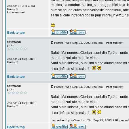
muzica, sa conduc masina, sa merg pe bicicleta. Imi
Joined: 03 Jun 2003
Posts: 6
cum se spune cuiva care vorbeste incontinuu, orice,
Location: Iasi
sa fiu si cate intrebari pot sa pun imprejur. Am 17 
Back to top
for3varul
Posted: Wed Sep 24, 2003 3:51 pm
Post subject:
junior
Salut , Ma numesc Ciprian , sunt din Tg-Jiu , unde 
mari realizari ale mele in viata .
Joined: 24 Sep 2003
Posts: 2
Sunt o fire linistita , si nu imi place atunci cand 
si cu defecte si cu calitati ..
Back to top
for3varul
Posted: Wed Sep 24, 2003 3:59 pm
Post subject:
junior
Salut , Ma numesc Ciprian , sunt din Tg-Jiu , unde 
mari realizari ale mele in viata .
Joined: 24 Sep 2003
Posts: 2
Sunt o fire linistita , si nu imi place atunci cand 
si cu defecte si cu calitati ..
Last edited by for3varul on Thu Sep 25, 2003 9:02 pm; edit
Back to top