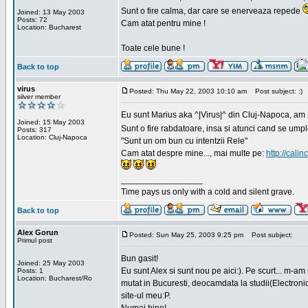
Sunt o fire calma, dar care se enerveaza repede
Joined: 13 May 2003
Posts: 72
Cam atat pentru mine !
Location: Bucharest
Toate cele bune !
Back to top
virus
Posted: Thu May 22, 2003 10:10 am
Post subject: :)
silver member
Eu sunt Marius aka ^|Virus|^ din Cluj-Napoca, am 21
Joined: 15 May 2003
Sunt o fire rabdatoare, insa si atunci cand se ump
Posts: 317
Location: Cluj-Napoca
"Sunt un om bun cu intentzii Rele"
Cam atat despre mine..., mai multe pe:
http://calin
_________________
Time pays us only with a cold and silent grave.
Back to top
Alex Gorun
Posted: Sun May 25, 2003 9:25 pm
Post subject:
Primul post
Bun gasit!
Joined: 25 May 2003
Eu sunt Alex si sunt nou pe aici:). Pe scurt... m-a
Posts: 1
Location: Bucharest/Ro
mutat in Bucuresti, deocamdata la studii(Electroni
site-ul meu:P.