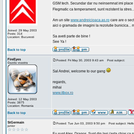
GSM tech. Secundar dar nu neinsemnat imi place sa
Flegmatic ca temperament, sunt rezistent la stres..
Am un site
www.andreicioaca.as.ro
care are o sect
aici o gramada de imagini la rezolutie bunicica... 
Joined: 29 May 2003
Posts: 314
Sa aveti parte de bine !
Location: Bucuresti
See Ya !
Back to top
FireEyes
Posted: Fri May 30, 2003 9:43 am
Post subject:
Gazda voastra
Sal Andrei, welcome to our gang
regards,
mihai
www.itbox.ro
Joined: 12 May 2003
Posts: 3875
Location: Romania
Back to top
StGermain
Posted: Tue Jun 03, 2003 9:50 pm
Post subject: Hello
junior
Eu sunt Alex, Dragos. Sunt din Iasi (asta chiar ca n