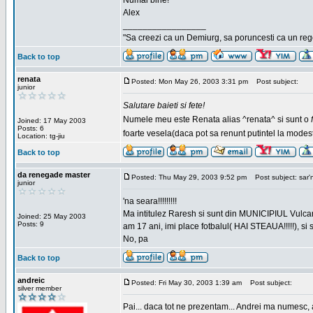
Numai bine!
Alex
_________________
"Sa creezi ca un Demiurg, sa poruncesti ca un rege
Back to top
renata
Posted: Mon May 26, 2003 3:31 pm
Post subject:
junior
Salutare baieti si fete!
Numele meu este Renata alias ^renata^ si sunt o
Joined: 17 May 2003
Posts: 6
foarte vesela(daca pot sa renunt putintel la modesti
Location: tg-jiu
Back to top
da renegade master
Posted: Thu May 29, 2003 9:52 pm
Post subject: sar'
junior
'na seara!!!!!!!!!
Ma intitulez Raresh si sunt din MUNICIPIUL Vulca
Joined: 25 May 2003
Posts: 9
am 17 ani, imi place fotbalul( HAI STEAUA!!!!!), si
No, pa
Back to top
andreic
Posted: Fri May 30, 2003 1:39 am
Post subject:
silver member
Pai... daca tot ne prezentam... Andrei ma numesc, 