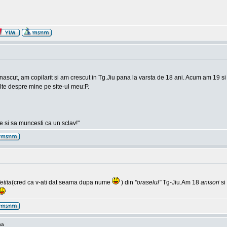
m nascut, am copilarit si am crescut in Tg.Jiu pana la varsta de 18 ani. Acum am 19 
ulte despre mine pe site-ul meu:P.
 si sa muncesti ca un sclav!"
fetita
(cred ca v-ati dat seama dupa nume
) din
"oraselul"
Tg-Jiu.Am 18
anisori
si
na