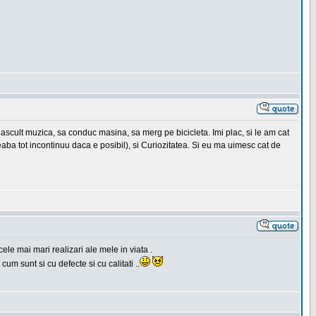
a ascult muzica, sa conduc masina, sa merg pe bicicleta. Imi plac, si le am cat
eaba tot incontinuu daca e posibil), si Curiozitatea. Si eu ma uimesc cat de
ele mai mari realizari ale mele in viata .
cum sunt si cu defecte si cu calitati ..