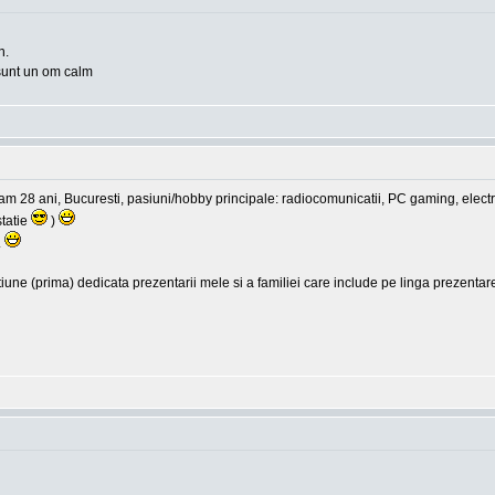
n.
 sunt un om calm
 am 28 ani, Bucuresti, pasiuni/hobby principale: radiocomunicatii, PC gaming, ele
statie
)
.
iune (prima) dedicata prezentarii mele si a familiei care include pe linga prezentare