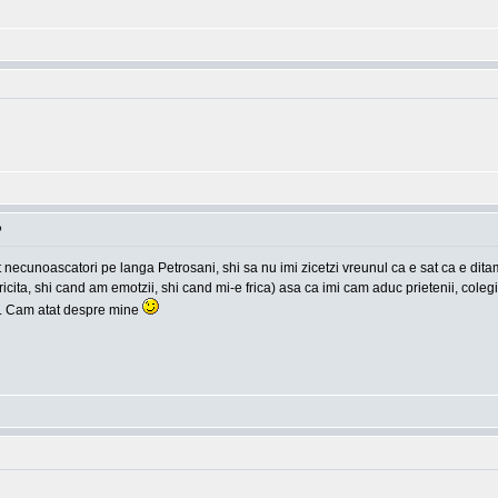
o
pt necunoascatori pe langa Petrosani, shi sa nu imi zicetzi vreunul ca e sat ca e d
cita, shi cand am emotzii, shi cand mi-e frica) asa ca imi cam aduc prietenii, colegi
tc. Cam atat despre mine