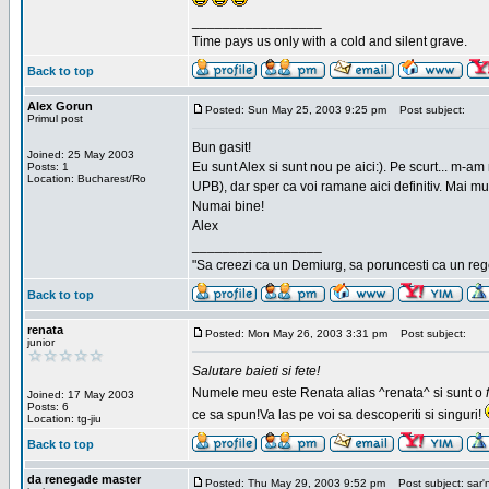
_________________
Time pays us only with a cold and silent grave.
Back to top
Alex Gorun
Posted: Sun May 25, 2003 9:25 pm
Post subject:
Primul post
Bun gasit!
Joined: 25 May 2003
Eu sunt Alex si sunt nou pe aici:). Pe scurt... m-a
Posts: 1
Location: Bucharest/Ro
UPB), dar sper ca voi ramane aici definitiv. Mai m
Numai bine!
Alex
_________________
"Sa creezi ca un Demiurg, sa poruncesti ca un rege
Back to top
renata
Posted: Mon May 26, 2003 3:31 pm
Post subject:
junior
Salutare baieti si fete!
Numele meu este Renata alias ^renata^ si sunt o
Joined: 17 May 2003
Posts: 6
ce sa spun!Va las pe voi sa descoperiti si singuri!
Location: tg-jiu
Back to top
da renegade master
Posted: Thu May 29, 2003 9:52 pm
Post subject: sar'