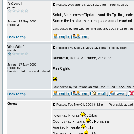
for3varul
Posted: Wed Sep 24, 2003 3:59 pm
Post subject:
junior
Salut , Ma numesc Ciprian , sunt din Tg-Jiu , unde a
Sunt o fire linistita , si nu imi place atunci cand m
Joined: 24 Sep 2003
Posts: 2
Last edited by for3varul on Thu Sep 25, 2003 9:02 pm; edit
Back to top
Wh|teWolf
Posted: Thu Sep 25, 2003 1:25 pm
Post subject:
membru
Bucuresti, House & Trance, varsator.
Joined: 17 May 2003
Posts: 50
Fun & girls.
Location: Intr-o sticla de alcool
Last edited by Wh|teWolf on Mon Dec 08, 2003 9:22 pm; edi
Back to top
Guest
Posted: Tue Nov 04, 2003 6:32 pm
Post subject: aloha 
Town (adik` oras
) : Sibiu
Country (adik` tzara
) : Romania
Age (adik` varsta
) : 19
Name (adik` nume
) : Ovidiu