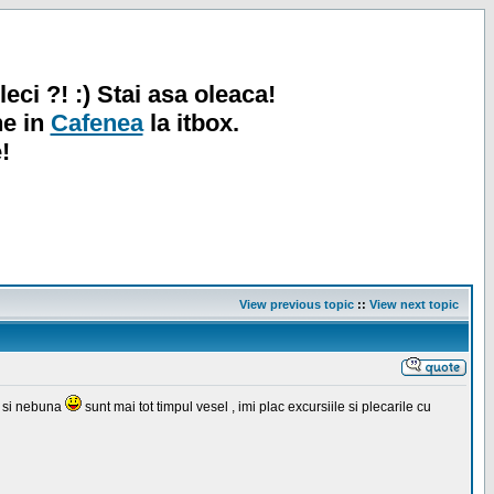
leci ?! :) Stai asa oleaca!
ne in
Cafenea
la itbox.
!
View previous topic
::
View next topic
ta si nebuna
sunt mai tot timpul vesel , imi plac excursiile si plecarile cu