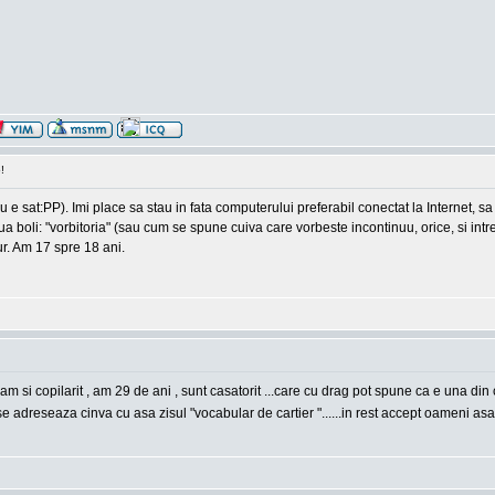
!
u e sat:PP). Imi place sa stau in fata computerului preferabil conectat la Internet, s
a boli: "vorbitoria" (sau cum se spune cuiva care vorbeste incontinuu, orice, si intr
jur. Am 17 spre 18 ani.
m si copilarit , am 29 de ani , sunt casatorit ...care cu drag pot spune ca e una din c
i se adreseaza cinva cu asa zisul "vocabular de cartier "......in rest accept oameni asa 