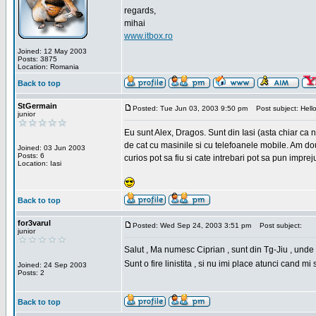
regards,
mihai
www.itbox.ro
Joined: 12 May 2003
Posts: 3875
Location: Romania
Back to top
StGermain
Posted: Tue Jun 03, 2003 9:50 pm
Post subject: Hello
junior
Eu sunt Alex, Dragos. Sunt din Iasi (asta chiar ca n
de cat cu masinile si cu telefoanele mobile. Am dou
Joined: 03 Jun 2003
Posts: 6
curios pot sa fiu si cate intrebari pot sa pun impre
Location: Iasi
Back to top
for3varul
Posted: Wed Sep 24, 2003 3:51 pm
Post subject:
junior
Salut , Ma numesc Ciprian , sunt din Tg-Jiu , unde a
Sunt o fire linistita , si nu imi place atunci cand m
Joined: 24 Sep 2003
Posts: 2
Back to top