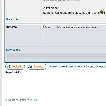
Ce imi place ?
Internetu , Calkulatoarele , Muzica , fun , Girls
)
Back to top
Reclama
Posted:
Post subject: Acorda-ne putina atentie
Back to top
Forum Itbox Forum Index
->
Discutii Diverse
Page
1
of
91
-
-
TV Online
Reviste
Reviste