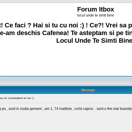
Forum Itbox
locul unde te simti bine
! Ce faci ? Hai si tu cu noi :) ! Ce?! Vrei sa p
e-am deschis Cafenea! Te asteptam si pe ti
Locul Unde Te Simti Bine
Message
a ne cunoastem si noi :)
u , sunt in zodia gemeni , am 1, 74 inaltime , ochii caprui .. sunt o fire mai trasni