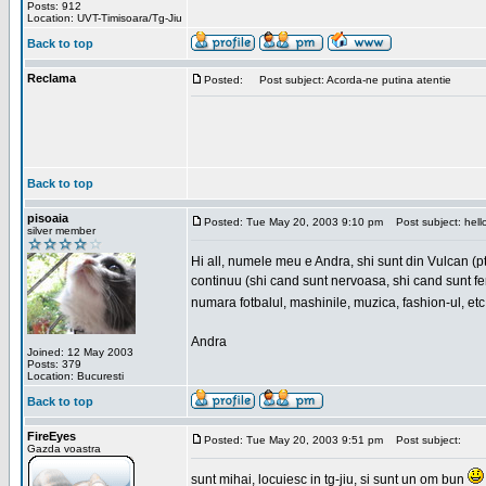
Posts: 912
Location: UVT-Timisoara/Tg-Jiu
Back to top
Reclama
Posted:
Post subject: Acorda-ne putina atentie
Back to top
pisoaia
Posted: Tue May 20, 2003 9:10 pm
Post subject: hell
silver member
Hi all, numele meu e Andra, shi sunt din Vulcan (
continuu (shi cand sunt nervoasa, shi cand sunt feri
numara fotbalul, mashinile, muzica, fashion-ul, e
Andra
Joined: 12 May 2003
Posts: 379
Location: Bucuresti
Back to top
FireEyes
Posted: Tue May 20, 2003 9:51 pm
Post subject:
Gazda voastra
sunt mihai, locuiesc in tg-jiu, si sunt un om bun