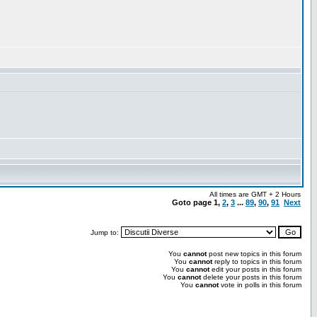
All times are GMT + 2 Hours
Goto page
1
,
2
,
3
...
89
,
90
,
91
Next
Jump to:
You
cannot
post new topics in this forum
You
cannot
reply to topics in this forum
You
cannot
edit your posts in this forum
You
cannot
delete your posts in this forum
You
cannot
vote in polls in this forum