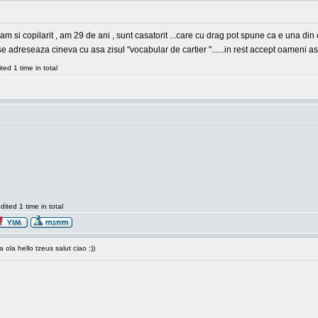
m si copilarit , am 29 de ani , sunt casatorit ...care cu drag pot spune ca e una din c
i se adreseaza cineva cu asa zisul "vocabular de cartier "......in rest accept oameni asa
ed 1 time in total
ted 1 time in total
ola hello tzeus salut ciao :))