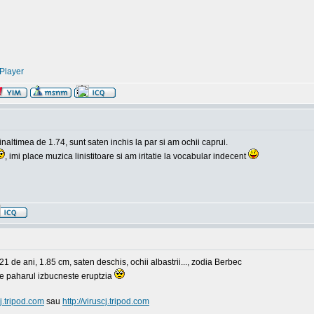
Player
inaltimea de 1.74, sunt saten inchis la par si am ochii caprui.
, imi place muzica linistitoare si am iritatie la vocabular indecent
 de ani, 1.85 cm, saten deschis, ochii albastrii..., zodia Berbec
le paharul izbucneste eruptzia
cj.tripod.com
sau
http://viruscj.tripod.com