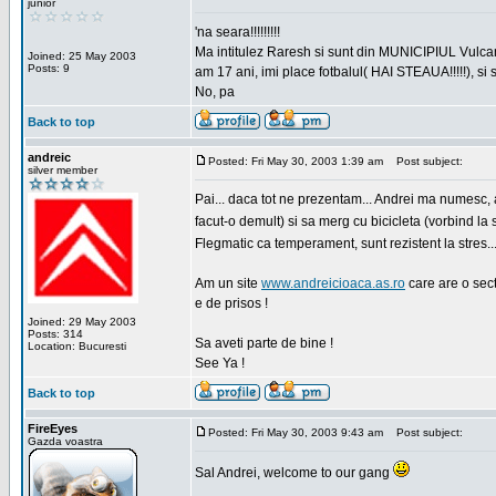
junior
'na seara!!!!!!!!!
Ma intitulez Raresh si sunt din MUNICIPIUL Vulca
Joined: 25 May 2003
Posts: 9
am 17 ani, imi place fotbalul( HAI STEAUA!!!!!), si
No, pa
Back to top
andreic
Posted: Fri May 30, 2003 1:39 am
Post subject:
silver member
Pai... daca tot ne prezentam... Andrei ma numesc,
facut-o demult) si sa merg cu bicicleta (vorbind la 
Flegmatic ca temperament, sunt rezistent la stres..
Am un site
www.andreicioaca.as.ro
care are o sect
e de prisos !
Joined: 29 May 2003
Posts: 314
Sa aveti parte de bine !
Location: Bucuresti
See Ya !
Back to top
FireEyes
Posted: Fri May 30, 2003 9:43 am
Post subject:
Gazda voastra
Sal Andrei, welcome to our gang