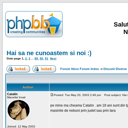
Salut
N
Hai sa ne cunoastem si noi :)
Goto page
1
,
2
,
3
...
89
,
90
,
91
Next
Forum Itbox Forum Index
->
Discutii Diverse
Author
Catalin
Posted: Tue May 20, 2003 2:46 pm
Post subject: Hai s
Manelist Inrait
pe mine ma cheama Catalin . am 18 ani sunt din tg-ji
masinile de nebuni prin judet sau prin tara
Joined: 12 May 2003