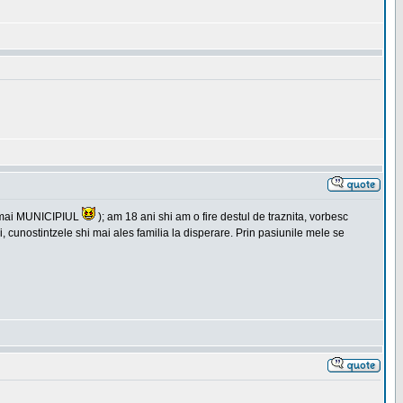
itamai MUNICIPIUL
); am 18 ani shi am o fire destul de traznita, vorbesc
i, cunostintzele shi mai ales familia la disperare. Prin pasiunile mele se