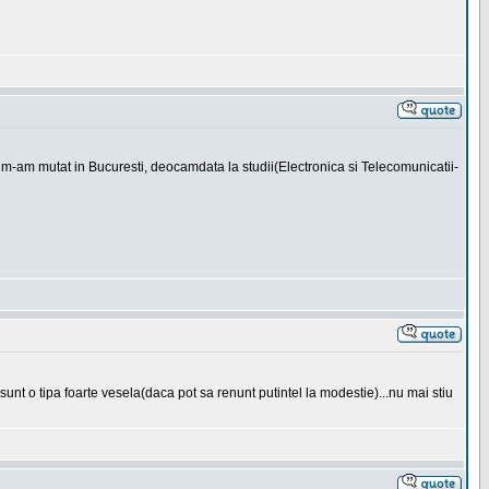
si m-am mutat in Bucuresti, deocamdata la studii(Electronica si Telecomunicatii-
 sunt o tipa foarte vesela(daca pot sa renunt putintel la modestie)...nu mai stiu