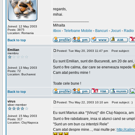
regards,
mihai.
_________________
Mihaita
Joined: 12 May 2003
Posts: 3875
itbox
-
Telefoane Mobile
-
Bancuri
-
Jocuri
-
Radio 
Location: Romania
Back to top
Emilian
Posted: Tue May 20, 2003 11:47 pm
Post subject:
membru
Eu sunt Emilian, sunt din Bucuresti, am 20 de ani, 
Sunt o fire calma, dar care se enerveaza repede
Joined: 13 May 2003
Posts: 72
Cam atat pentru mine !
Location: Bucharest
Toate cele bune !
Back to top
virus
Posted: Thu May 22, 2003 10:10 am
Post subject: :)
silver member
Eu sunt Marius aka ^|Virus|^ din Cluj-Napoca, am 21
Joined: 15 May 2003
Sunt o fire rabdatoare, insa si atunci cand se ump
Posts: 317
Location: Cluj-Napoca
"Sunt un om bun cu intentzii Rele"
Cam atat despre mine..., mai multe pe:
http://calin