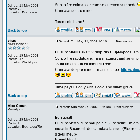
Sunt o fire calma, dar care se enerveaza repede
Joined: 13 May 2003
Posts: 72
Cam atat pentru mine !
Location: Bucharest
Toate cele bune !
Back to top
virus
Posted: Thu May 22, 2003 10:10 am
Post subject: :)
silver member
Eu sunt Marius aka ^|Virus|^ din Cluj-Napoca, am 21
Joined: 15 May 2003
Sunt o fire rabdatoare, insa si atunci cand se ump
Posts: 317
Location: Cluj-Napoca
"Sunt un om bun cu intentzii Rele"
Cam atat despre mine..., mai multe pe:
http://calin
_________________
Time pays us only with a cold and silent grave.
Back to top
Alex Gorun
Posted: Sun May 25, 2003 9:25 pm
Post subject:
Primul post
Bun gasit!
Joined: 25 May 2003
Eu sunt Alex si sunt nou pe aici:). Pe scurt... m-a
Posts: 1
Location: Bucharest/Ro
mutat in Bucuresti, deocamdata la studii(Electroni
site-ul meu:P.