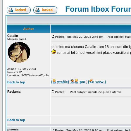
Forum Itbox Foru
Author
Catalin
Posted: Tue May 20, 2003 2:46 pm
Post subject: Hai s
Manelist Inrait
pe mine ma cheama Catalin . am 18 ani sunt din tg-ji
sunt mai tot timpul vesel , imi plac excursiile si
Joined: 12 May 2003
Posts: 912
Location: UVT-Timisoara/Tg-Jiu
Back to top
Reclama
Posted:
Post subject: Acorda-ne putina atentie
Back to top
pisoaia
Posted: Tue May 20, 2003 9:10 pm
Post subject: hell