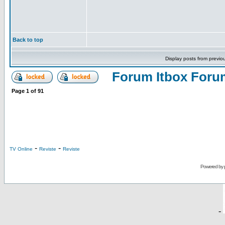
Back to top
Display posts from previo
Forum Itbox Foru
Page
1
of
91
-
-
TV Online
Reviste
Reviste
Powered by
-