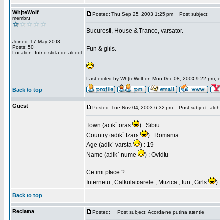
Wh|teWolf
Posted: Thu Sep 25, 2003 1:25 pm
Post subject:
membru
Bucuresti, House & Trance, varsator.
Joined: 17 May 2003
Posts: 50
Fun & girls.
Location: Intr-o sticla de alcool
Last edited by Wh|teWolf on Mon Dec 08, 2003 9:22 pm; edi
Back to top
Guest
Posted: Tue Nov 04, 2003 6:32 pm
Post subject: aloha 
Town (adik` oras
) : Sibiu
Country (adik` tzara
) : Romania
Age (adik` varsta
) : 19
Name (adik` nume
) : Ovidiu
Ce imi place ?
Internetu , Calkulatoarele , Muzica , fun , Girls
)
Back to top
Reclama
Posted:
Post subject: Acorda-ne putina atentie