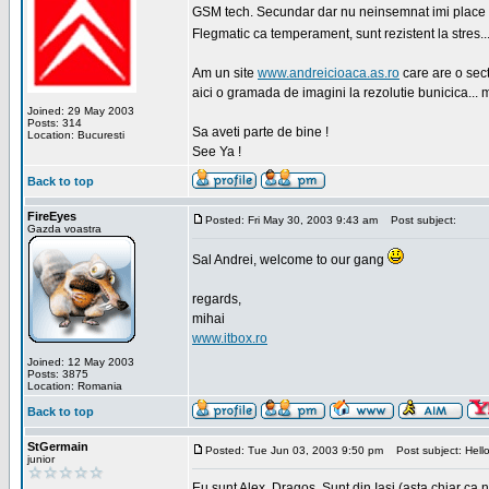
GSM tech. Secundar dar nu neinsemnat imi place sa
Flegmatic ca temperament, sunt rezistent la stres..
Am un site
www.andreicioaca.as.ro
care are o sect
aici o gramada de imagini la rezolutie bunicica... 
Joined: 29 May 2003
Posts: 314
Sa aveti parte de bine !
Location: Bucuresti
See Ya !
Back to top
FireEyes
Posted: Fri May 30, 2003 9:43 am
Post subject:
Gazda voastra
Sal Andrei, welcome to our gang
regards,
mihai
www.itbox.ro
Joined: 12 May 2003
Posts: 3875
Location: Romania
Back to top
StGermain
Posted: Tue Jun 03, 2003 9:50 pm
Post subject: Hello
junior
Eu sunt Alex, Dragos. Sunt din Iasi (asta chiar ca n