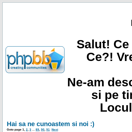
Salut! Ce 
Ce?! Vre
Ne-am desc
si pe t
Locul
Hai sa ne cunoastem si noi :)
Goto page
1
,
2
,
3
...
89
,
90
,
91
Next