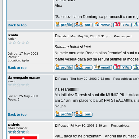
Numai bine!
Alex
_________________
"Sa creezi ca un Demiurg, sa poruncesti ca un rege
Back to top
renata
Posted: Mon May 26, 2003 3:31 pm
Post subject:
junior
Salutare baieti si fete!
Numele meu este Renata alias ^renata^ si sunt o
Joined: 17 May 2003
Posts: 6
foarte vesela(daca pot sa renunt putintel la modesti
Location: tg-jiu
Back to top
da renegade master
Posted: Thu May 29, 2003 9:52 pm
Post subject: sar'
junior
'na seara!!!!!!!!!
Ma intitulez Raresh si sunt din MUNICIPIUL Vulca
Joined: 25 May 2003
Posts: 9
am 17 ani, imi place fotbalul( HAI STEAUA!!!!!), si
No, pa
Back to top
andreic
Posted: Fri May 30, 2003 1:39 am
Post subject:
silver member
Pai... daca tot ne prezentam... Andrei ma numesc, 