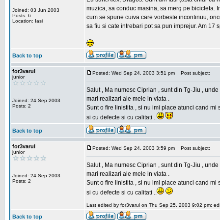
muzica, sa conduc masina, sa merg pe bicicleta. Imi
Joined: 03 Jun 2003
Posts: 6
cum se spune cuiva care vorbeste incontinuu, orice,
Location: Iasi
sa fiu si cate intrebari pot sa pun imprejur. Am 17 
Back to top
for3varul
Posted: Wed Sep 24, 2003 3:51 pm
Post subject:
junior
Salut , Ma numesc Ciprian , sunt din Tg-Jiu , unde 
mari realizari ale mele in viata .
Joined: 24 Sep 2003
Posts: 2
Sunt o fire linistita , si nu imi place atunci cand 
si cu defecte si cu calitati ..
Back to top
for3varul
Posted: Wed Sep 24, 2003 3:59 pm
Post subject:
junior
Salut , Ma numesc Ciprian , sunt din Tg-Jiu , unde 
mari realizari ale mele in viata .
Joined: 24 Sep 2003
Posts: 2
Sunt o fire linistita , si nu imi place atunci cand 
si cu defecte si cu calitati ..
Last edited by for3varul on Thu Sep 25, 2003 9:02 pm; edit
Back to top