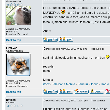
silver member
Hi all, numele meu e Andra, shi sunt din Vulcan (pt
MUNICIPIUL
); am 18 ani shi am o fire destul 
emotzii, shi cand mi-e frica) asa ca imi cam aduc p
fotbalul, mashinile, muzica, fashion-ul, etc. Cam 
Joined: 12 May 2003
Andra
Posts: 379
Location: Bucuresti
Back to top
FireEyes
Posted: Tue May 20, 2003 9:51 pm
Post subject:
Gazda voastra
sunt mihai, locuiesc in tg-jiu, si sunt un om bun
regards,
mihai.
_________________
Mihaita
Joined: 12 May 2003
Posts: 3875
itbox
-
Telefoane Mobile
-
Bancuri
-
Jocuri
-
Radio 
Location: Romania
Back to top
Emilian
Posted: Tue May 20, 2003 11:47 pm
Post subject:
membru
Eu sunt Emilian, sunt din Bucuresti, am 20 de ani, 